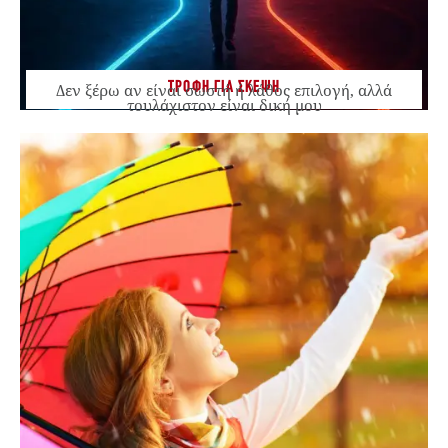
ΤΡΟΦΗ ΓΙΑ ΣΚΕΨΗ
Δεν ξέρω αν είναι σωστή ή λάθος επιλογή, αλλά
τουλάχιστον είναι δική μου