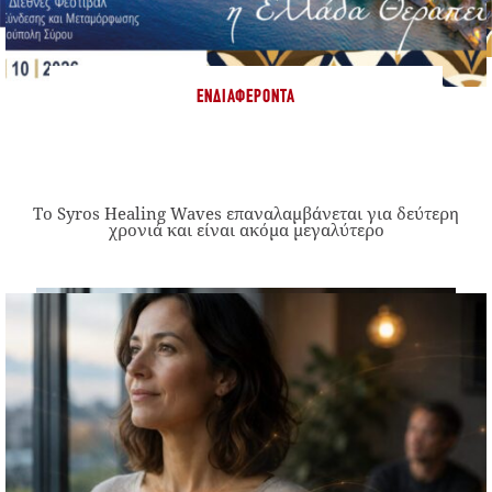
ΕΝΔΙΑΦΈΡΟΝΤΑ
Το Syros Healing Waves επαναλαμβάνεται για δεύτερη
χρονιά και είναι ακόμα μεγαλύτερο