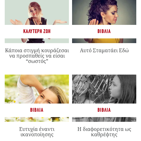
ΚΑΛΎΤΕΡΗ ΖΩΉ
ΒΙΒΛΊΑ
Κάποια στιγμή κουράζεσαι
Αυτό Σταματάει Εδώ
να προσπαθείς να είσαι
“σωστός”
ΒΙΒΛΊΑ
ΒΙΒΛΊΑ
Ευτυχία έναντι
Η διαφορετικότητα ως
ικανοποίησης
καθρέφτης