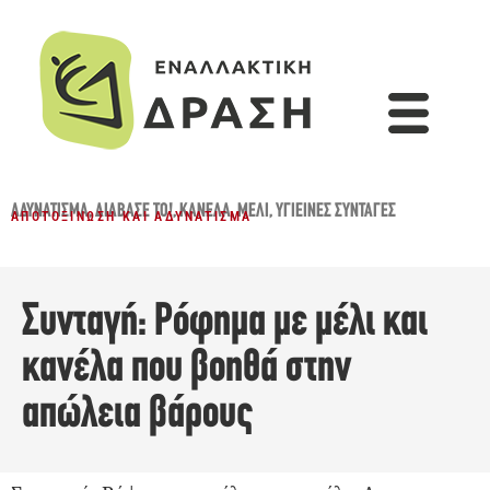
ΑΔΥΝΆΤΙΣΜΑ
,
ΔΙΆΒΑΣΈ ΤΟ!
,
ΚΑΝΈΛΑ
,
ΜΈΛΙ
,
ΥΓΙΕΙΝΈΣ ΣΥΝΤΑΓΈΣ
ΑΠΟΤΟΞΊΝΩΣΗ ΚΑΙ ΑΔΥΝΆΤΙΣΜΑ
Συνταγή: Ρόφημα με μέλι και
κανέλα που βοηθά στην
απώλεια βάρους