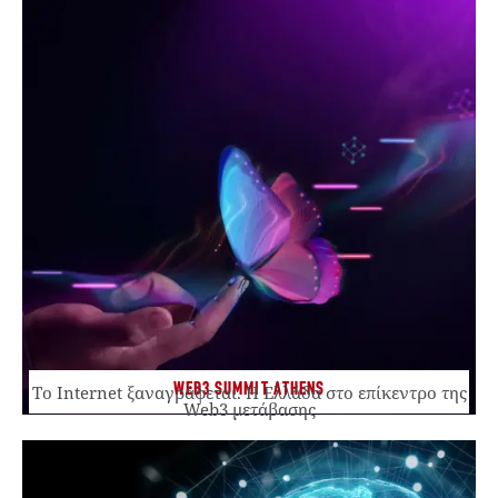
WEB3 SUMMIT ATHENS
Το Internet ξαναγράφεται. Η Ελλάδα στο επίκεντρο της
Web3 μετάβασης