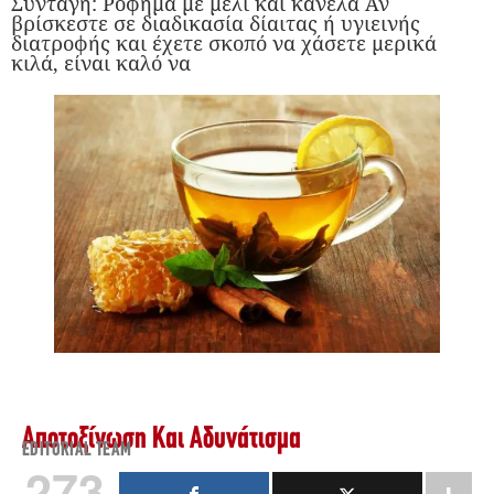
Συνταγή: Ρόφημα με μέλι και κανέλα Αν
βρίσκεστε σε διαδικασία δίαιτας ή υγιεινής
διατροφής και έχετε σκοπό να χάσετε μερικά
κιλά, είναι καλό να
Αποτοξίνωση Και Αδυνάτισμα
EDITORIAL TEAM
273