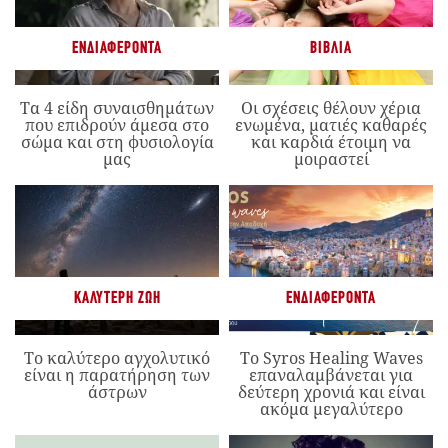
ΕΝΔΙΑΦΈΡΟΝΤΑ
ΒΙΒΛΊΑ
Τα 4 είδη συναισθημάτων
Οι σχέσεις θέλουν χέρια
που επιδρούν άμεσα στο
ενωμένα, ματιές καθαρές
σώμα και στη φυσιολογία
και καρδιά έτοιμη να
μας
μοιραστεί
ΚΑΛΎΤΕΡΗ ΖΩΉ
ΕΝΔΙΑΦΈΡΟΝΤΑ
Το καλύτερο αγχολυτικό
Το Syros Healing Waves
είναι η παρατήρηση των
επαναλαμβάνεται για
άστρων
δεύτερη χρονιά και είναι
ακόμα μεγαλύτερο