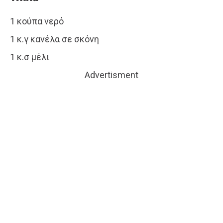
1 κούπα νερό
1 κ.γ κανέλα σε σκόνη
1 κ.σ μέλι
Advertisment