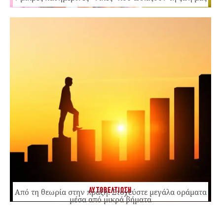
ΑΥΤΟΒΕΛΤΙΩΣΗ
Από τη θεωρία στην πράξη: Στοχεύστε μεγάλα οράματα
μέσα από μικρά βήματα