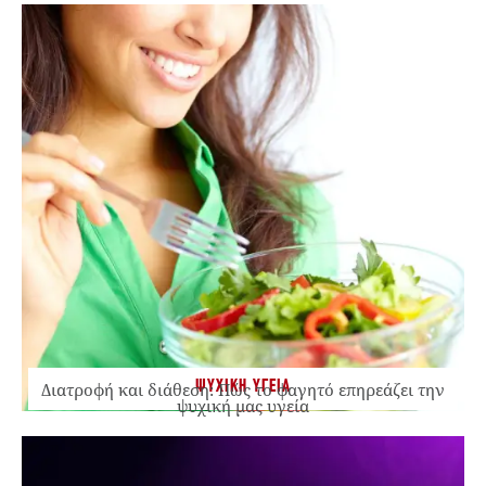
ΨΥΧΙΚΗ ΥΓΕΙΑ
Διατροφή και διάθεση: Πώς το φαγητό επηρεάζει την
ψυχική μας υγεία