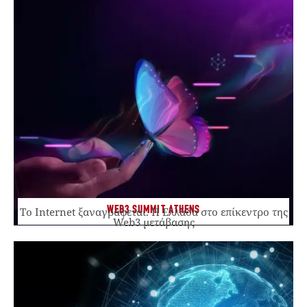
WEB3 SUMMIT ATHENS
Το Internet ξαναγράφεται. Η Ελλάδα στο επίκεντρο της
Web3 μετάβασης