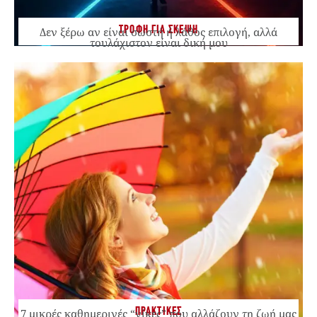
ΤΡΟΦΗ ΓΙΑ ΣΚΕΨΗ
Δεν ξέρω αν είναι σωστή ή λάθος επιλογή, αλλά
τουλάχιστον είναι δική μου
ΠΡΑΚΤΙΚΕΣ
7 μικρές καθημερινές “νίκες” που αλλάζουν τη ζωή μας