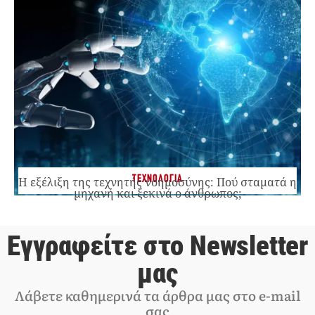
ΤΕΧΝΟΛΟΓΙΑ
Η εξέλιξη της τεχνητής νοημοσύνης: Πού σταματά η
μηχανή και ξεκινά ο άνθρωπος;
Εγγραφείτε στο Newsletter
μας
Λάβετε καθημερινά τα άρθρα μας στο e-mail
σας