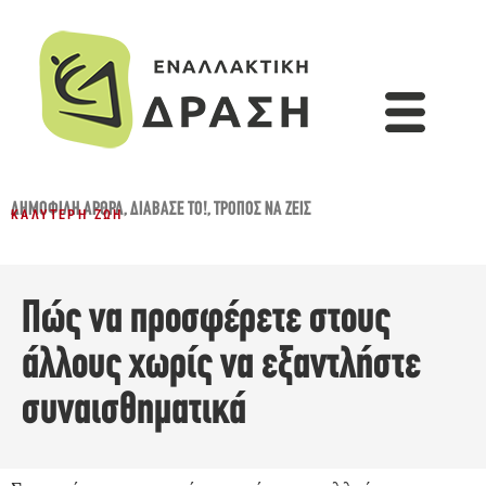
ΔΗΜΟΦΙΛΉ ΆΡΘΡΑ
,
ΔΙΆΒΑΣΈ ΤΟ!
,
ΤΡΌΠΟΣ ΝΑ ΖΕΙΣ
ΚΑΛΎΤΕΡΗ ΖΩΉ
Πώς να προσφέρετε στους
άλλους χωρίς να εξαντλήστε
συναισθηματικά