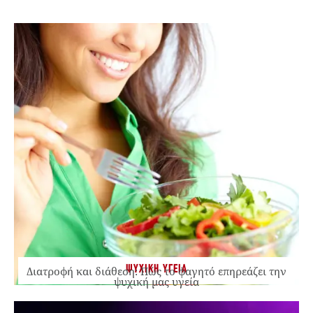
ΨΥΧΙΚΗ ΥΓΕΙΑ
Διατροφή και διάθεση: Πώς το φαγητό επηρεάζει την
ψυχική μας υγεία