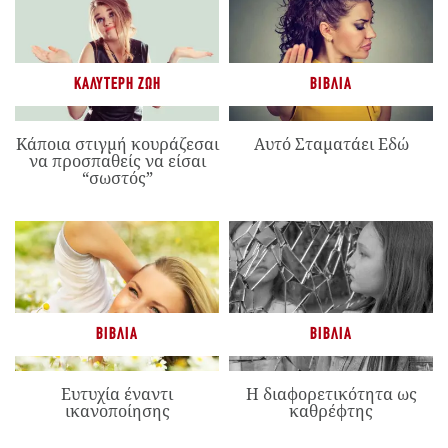
ΚΑΛΎΤΕΡΗ ΖΩΉ
ΒΙΒΛΊΑ
Κάποια στιγμή κουράζεσαι
Αυτό Σταματάει Εδώ
να προσπαθείς να είσαι
“σωστός”
ΒΙΒΛΊΑ
ΒΙΒΛΊΑ
Ευτυχία έναντι
Η διαφορετικότητα ως
ικανοποίησης
καθρέφτης