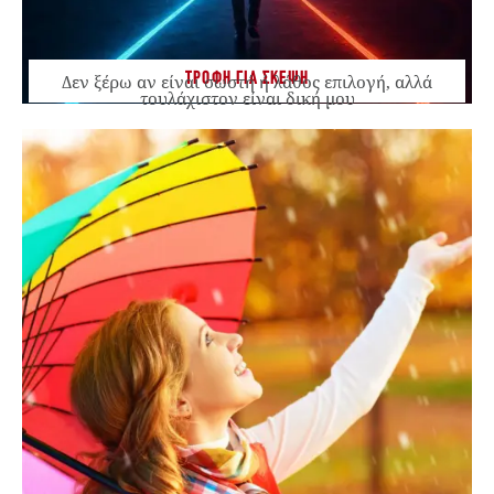
ΤΡΟΦΗ ΓΙΑ ΣΚΕΨΗ
Δεν ξέρω αν είναι σωστή ή λάθος επιλογή, αλλά
τουλάχιστον είναι δική μου