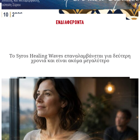
ΕΝΔΙΑΦΈΡΟΝΤΑ
Το Syros Healing Waves επαναλαμβάνεται για δεύτερη
χρονιά και είναι ακόμα μεγαλύτερο