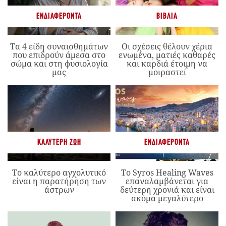
ΕΝΔΙΑΦΈΡΟΝΤΑ
ΒΙΒΛΊΑ
Τα 4 είδη συναισθημάτων
Οι σχέσεις θέλουν χέρια
που επιδρούν άμεσα στο
ενωμένα, ματιές καθαρές
σώμα και στη φυσιολογία
και καρδιά έτοιμη να
μας
μοιραστεί
ΚΑΛΎΤΕΡΗ ΖΩΉ
ΕΝΔΙΑΦΈΡΟΝΤΑ
Το καλύτερο αγχολυτικό
Το Syros Healing Waves
είναι η παρατήρηση των
επαναλαμβάνεται για
άστρων
δεύτερη χρονιά και είναι
ακόμα μεγαλύτερο