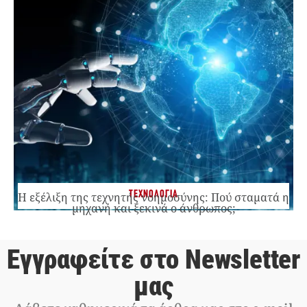
ΤΕΧΝΟΛΟΓΙΑ
Η εξέλιξη της τεχνητής νοημοσύνης: Πού σταματά η
μηχανή και ξεκινά ο άνθρωπος;
Εγγραφείτε στο Newsletter
μας