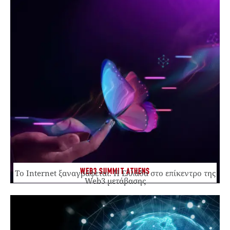
WEB3 SUMMIT ATHENS
Το Internet ξαναγράφεται. Η Ελλάδα στο επίκεντρο της
Web3 μετάβασης