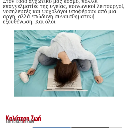
Στον τόσο αγχωτικό μας κόσμο, πολλοί
επαγγελματίες της υγείας, κοινωνικοί λειτουργοί,
νοσηλευτές και ψυχολόγοι υποφέρουν από μια
αργή, αλλά επώδυνη συναισθηματική
εξουθένωση. Και όλοι
Καλύτερη Ζωή
EDITORIAL TEAM