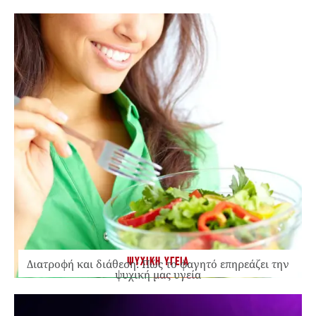
ΨΥΧΙΚΗ ΥΓΕΙΑ
Διατροφή και διάθεση: Πώς το φαγητό επηρεάζει την
ψυχική μας υγεία