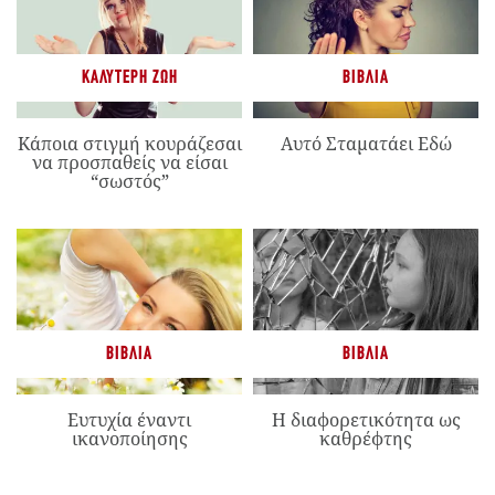
ΚΑΛΎΤΕΡΗ ΖΩΉ
ΒΙΒΛΊΑ
Κάποια στιγμή κουράζεσαι
Αυτό Σταματάει Εδώ
να προσπαθείς να είσαι
“σωστός”
ΒΙΒΛΊΑ
ΒΙΒΛΊΑ
Ευτυχία έναντι
Η διαφορετικότητα ως
ικανοποίησης
καθρέφτης