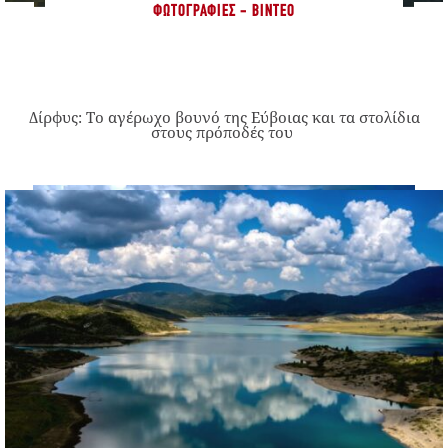
ΦΩΤΟΓΡΑΦΊΕΣ - ΒΊΝΤΕΟ
Δίρφυς: Το αγέρωχο βουνό της Εύβοιας και τα στολίδια
στους πρόποδές του