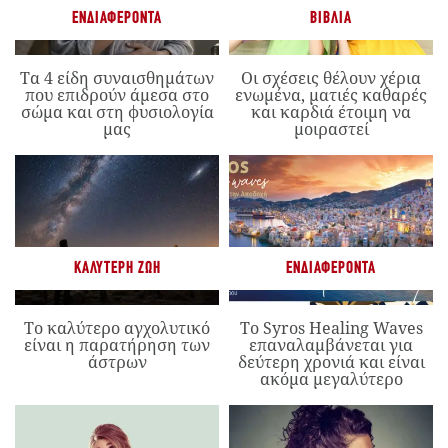
ΕΝΔΙΑΦΈΡΟΝΤΑ
ΒΙΒΛΊΑ
Τα 4 είδη συναισθημάτων
Οι σχέσεις θέλουν χέρια
που επιδρούν άμεσα στο
ενωμένα, ματιές καθαρές
σώμα και στη φυσιολογία
και καρδιά έτοιμη να
μας
μοιραστεί
ΚΑΛΎΤΕΡΗ ΖΩΉ
ΕΝΔΙΑΦΈΡΟΝΤΑ
Το καλύτερο αγχολυτικό
Το Syros Healing Waves
είναι η παρατήρηση των
επαναλαμβάνεται για
άστρων
δεύτερη χρονιά και είναι
ακόμα μεγαλύτερο