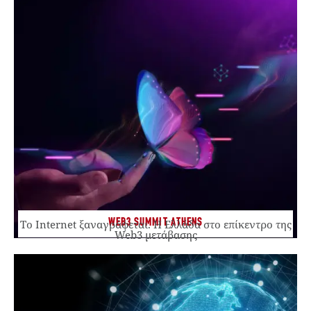
WEB3 SUMMIT ATHENS
Το Internet ξαναγράφεται. Η Ελλάδα στο επίκεντρο της
Web3 μετάβασης