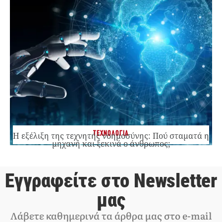
ΤΕΧΝΟΛΟΓΙΑ
Η εξέλιξη της τεχνητής νοημοσύνης: Πού σταματά η
μηχανή και ξεκινά ο άνθρωπος;
Εγγραφείτε στο Newsletter
μας
Λάβετε καθημερινά τα άρθρα μας στο e-mail