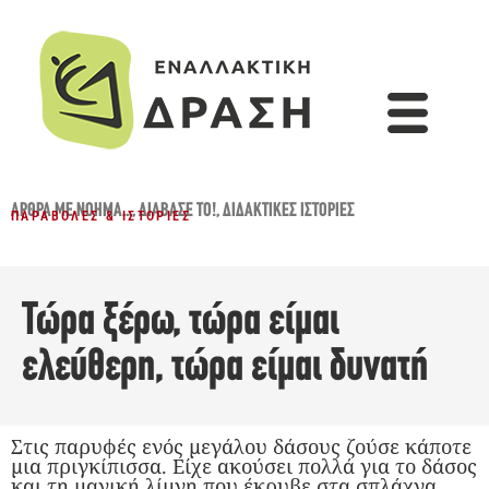
ΆΡΘΡΑ ΜΕ ΝΌΗΜΑ...
,
ΔΙΆΒΑΣΈ ΤΟ!
,
ΔΙΔΑΚΤΙΚΈΣ ΙΣΤΟΡΊΕΣ
ΠΑΡΑΒΟΛΈΣ & ΙΣΤΟΡΊΕΣ
Τώρα ξέρω, τώρα είμαι
ελεύθερη, τώρα είμαι δυνατή
Στις παρυφές ενός μεγάλου δάσους ζούσε κάποτε
μια πριγκίπισσα. Είχε ακούσει πολλά για το δάσος
και τη μαγική λίμνη που έκρυβε στα σπλάχνα