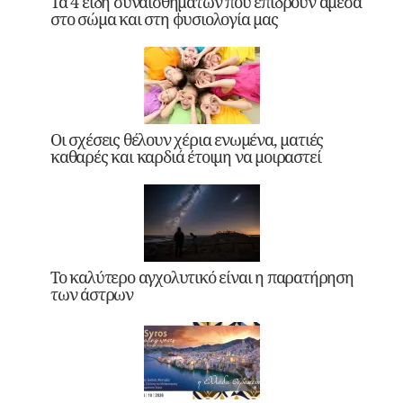
Τα 4 είδη συναισθημάτων που επιδρούν άμεσα
στο σώμα και στη φυσιολογία μας
Οι σχέσεις θέλουν χέρια ενωμένα, ματιές
καθαρές και καρδιά έτοιμη να μοιραστεί
Το καλύτερο αγχολυτικό είναι η παρατήρηση
των άστρων