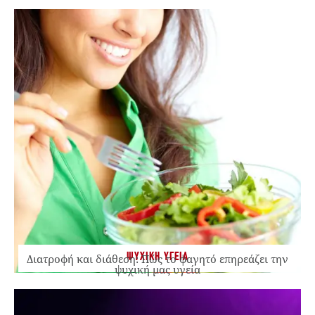
ΨΥΧΙΚΗ ΥΓΕΙΑ
Διατροφή και διάθεση: Πώς το φαγητό επηρεάζει την
ψυχική μας υγεία