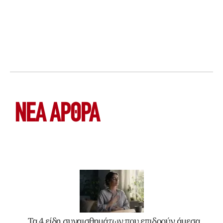
ΝΕΑ ΆΡΘΡΑ
Τα 4 είδη συναισθημάτων που επιδρούν άμεσα