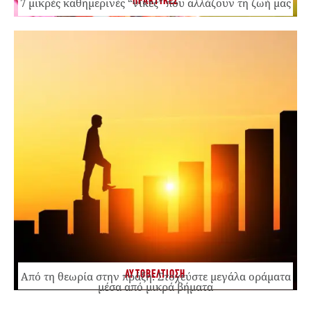
ΠΡΑΚΤΙΚΕΣ
7 μικρές καθημερινές “νίκες” που αλλάζουν τη ζωή μας
ΑΥΤΟΒΕΛΤΙΩΣΗ
Από τη θεωρία στην πράξη: Στοχεύστε μεγάλα οράματα
μέσα από μικρά βήματα