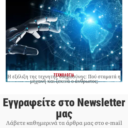
ΤΕΧΝΟΛΟΓΙΑ
Η εξέλιξη της τεχνητής νοημοσύνης: Πού σταματά η
μηχανή και ξεκινά ο άνθρωπος;
Εγγραφείτε στο Newsletter
μας
Λάβετε καθημερινά τα άρθρα μας στο e-mail