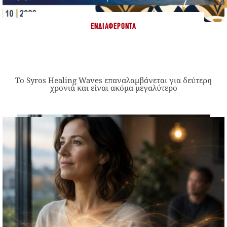
ΕΝΔΙΑΦΈΡΟΝΤΑ
Το Syros Healing Waves επαναλαμβάνεται για δεύτερη
χρονιά και είναι ακόμα μεγαλύτερο