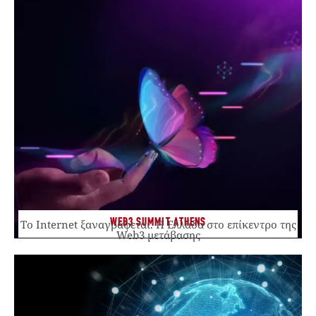
WEB3 SUMMIT ATHENS
Το Internet ξαναγράφεται. Η Ελλάδα στο επίκεντρο της
Web3 μετάβασης