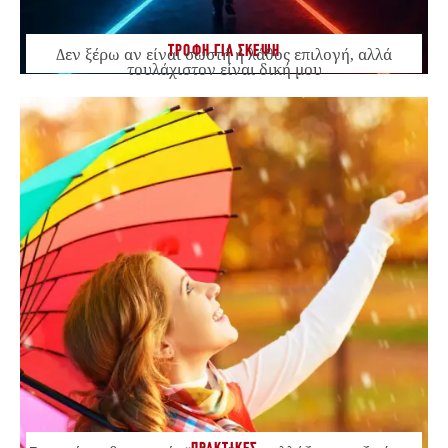
ΤΡΟΦΗ ΓΙΑ ΣΚΕΨΗ
Δεν ξέρω αν είναι σωστή ή λάθος επιλογή, αλλά
τουλάχιστον είναι δική μου