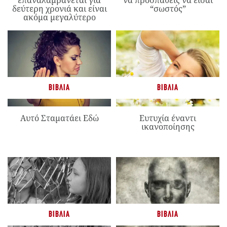
επαναλαμβάνεται για
να προσπαθείς να είσαι
δεύτερη χρονιά και είναι
“σωστός”
ακόμα μεγαλύτερο
ΒΙΒΛΊΑ
ΒΙΒΛΊΑ
Αυτό Σταματάει Εδώ
Ευτυχία έναντι
ικανοποίησης
ΒΙΒΛΊΑ
ΒΙΒΛΊΑ