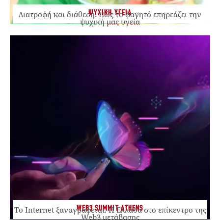
ΨΥΧΙΚΗ ΥΓΕΙΑ
Διατροφή και διάθεση: Πώς το φαγητό επηρεάζει την
ψυχική μας υγεία
WEB3 SUMMIT ATHENS
Το Internet ξαναγράφεται. Η Ελλάδα στο επίκεντρο της
Web3 μετάβασης