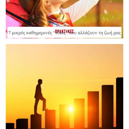
ΠΡΑΚΤΙΚΕΣ
7 μικρές καθημερινές “νίκες” που αλλάζουν τη ζωή μας