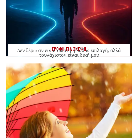
ΤΡΟΦΗ ΓΙΑ ΣΚΕΨΗ
Δεν ξέρω αν είναι σωστή ή λάθος επιλογή, αλλά
τουλάχιστον είναι δική μου