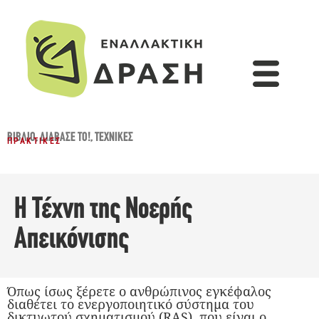
ΒΙΒΛΊΟ
,
ΔΙΆΒΑΣΈ ΤΟ!
,
ΤΕΧΝΙΚΈΣ
ΠΡΑΚΤΙΚΈΣ
H Τέχνη της Νοερής
Απεικόνισης
Όπως ίσως ξέρετε ο ανθρώπινος εγκέφαλος
διαθέτει το ενεργοποιητικό σύστημα του
δικτυωτού σχηματισμού (RAS), που είναι ο