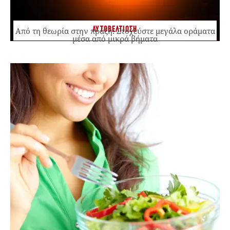
ΑΥΤΟΒΕΛΤΙΩΣΗ
Από τη θεωρία στην πράξη: Στοχεύστε μεγάλα οράματα
μέσα από μικρά βήματα