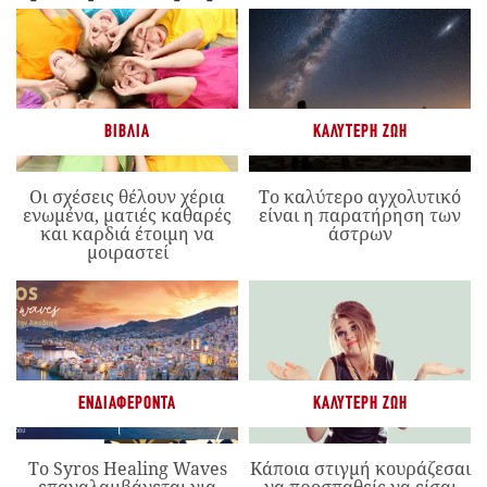
ΒΙΒΛΊΑ
ΚΑΛΎΤΕΡΗ ΖΩΉ
Οι σχέσεις θέλουν χέρια
Το καλύτερο αγχολυτικό
ενωμένα, ματιές καθαρές
είναι η παρατήρηση των
και καρδιά έτοιμη να
άστρων
μοιραστεί
ΕΝΔΙΑΦΈΡΟΝΤΑ
ΚΑΛΎΤΕΡΗ ΖΩΉ
Το Syros Healing Waves
Κάποια στιγμή κουράζεσαι