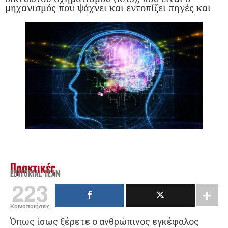
μηχανισμός που ψάχνει και εντοπίζει πηγές και
Πρακτικές
EDITORIAL TEAM
223
Κοινοποιήσεις
Όπως ίσως ξέρετε ο ανθρώπινος εγκέφαλος