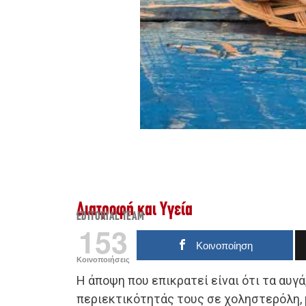
Διατροφή και Υγεία
EDITORIAL TEAM
153
Κοινοποίηση
Κοινοποιήσεις
Η άποψη που επικρατεί είναι ότι τα αυγ
περιεκτικότητάς τους σε χοληστερόλη, μ