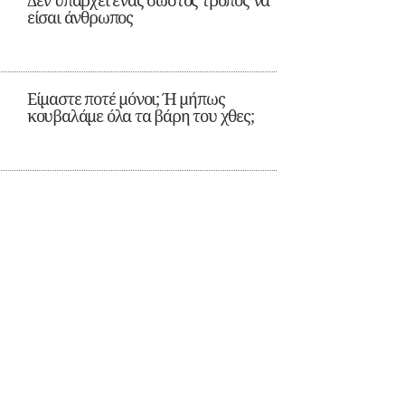
Δεν υπάρχει ένας σωστός τρόπος να
είσαι άνθρωπος
Είμαστε ποτέ μόνοι; Ή μήπως
κουβαλάμε όλα τα βάρη του χθες;