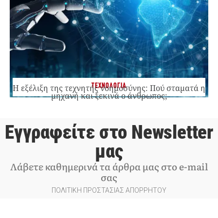
ΤΕΧΝΟΛΟΓΙΑ
Η εξέλιξη της τεχνητής νοημοσύνης: Πού σταματά η
μηχανή και ξεκινά ο άνθρωπος;
Εγγραφείτε στο Newsletter
μας
Λάβετε καθημερινά τα άρθρα μας στο e-mail
σας
ΠΟΛΙΤΙΚΗ ΠΡΟΣΤΑΣΙΑΣ ΑΠΟΡΡΗΤΟΥ