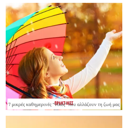
ΠΡΑΚΤΙΚΕΣ
7 μικρές καθημερινές “νίκες” που αλλάζουν τη ζωή μας