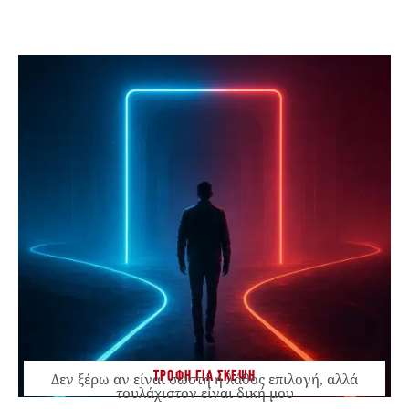
ΤΡΟΦΗ ΓΙΑ ΣΚΕΨΗ
Δεν ξέρω αν είναι σωστή ή λάθος επιλογή, αλλά
τουλάχιστον είναι δική μου