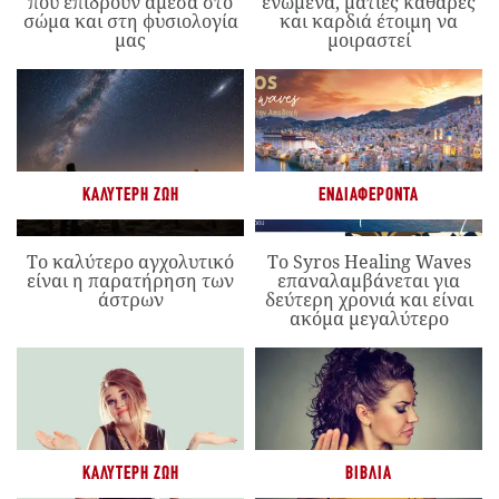
που επιδρούν άμεσα στο
ενωμένα, ματιές καθαρές
σώμα και στη φυσιολογία
και καρδιά έτοιμη να
μας
μοιραστεί
ΚΑΛΎΤΕΡΗ ΖΩΉ
ΕΝΔΙΑΦΈΡΟΝΤΑ
Το καλύτερο αγχολυτικό
Το Syros Healing Waves
είναι η παρατήρηση των
επαναλαμβάνεται για
άστρων
δεύτερη χρονιά και είναι
ακόμα μεγαλύτερο
ΚΑΛΎΤΕΡΗ ΖΩΉ
ΒΙΒΛΊΑ