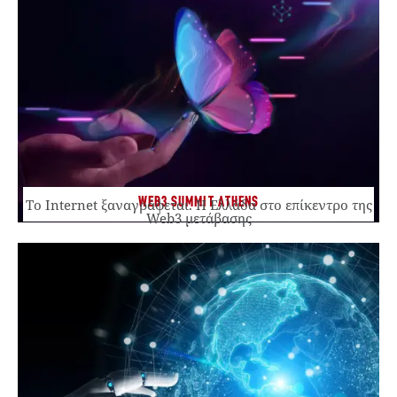
WEB3 SUMMIT ATHENS
Το Internet ξαναγράφεται. Η Ελλάδα στο επίκεντρο της
Web3 μετάβασης