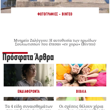
ΦΩΤΟΓΡΑΦΊΕΣ - ΒΊΝΤΕΟ
Μνημείο Ζαλόγγου: Η αυτοθυσία των ηρωίδων
Σουλιωτισσών που έπεσαν «εν χορώ» (Βίντεο)
Πρόσφατα Άρθρα
ΕΝΔΙΑΦΈΡΟΝΤΑ
ΒΙΒΛΊΑ
Τα 4 είδη συναισθημάτων
Οι σχέσεις θέλουν χέρια