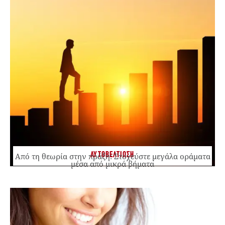
ΑΥΤΟΒΕΛΤΙΩΣΗ
Από τη θεωρία στην πράξη: Στοχεύστε μεγάλα οράματα
μέσα από μικρά βήματα