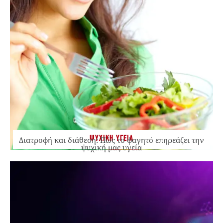
ΨΥΧΙΚΗ ΥΓΕΙΑ
Διατροφή και διάθεση: Πώς το φαγητό επηρεάζει την
ψυχική μας υγεία