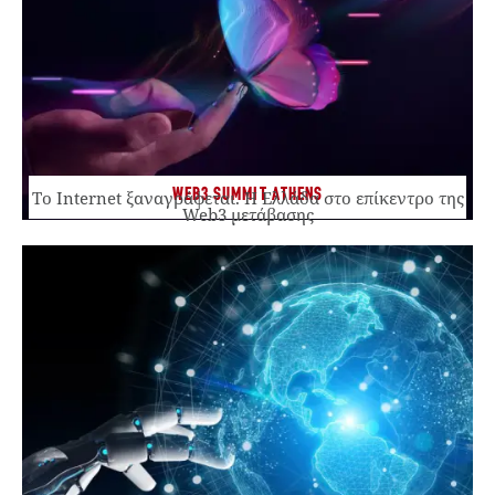
WEB3 SUMMIT ATHENS
Το Internet ξαναγράφεται. Η Ελλάδα στο επίκεντρο της
Web3 μετάβασης