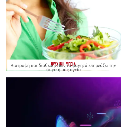
ΨΥΧΙΚΗ ΥΓΕΙΑ
Διατροφή και διάθεση: Πώς το φαγητό επηρεάζει την
ψυχική μας υγεία