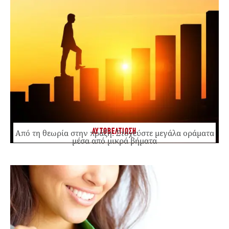
ΑΥΤΟΒΕΛΤΙΩΣΗ
Από τη θεωρία στην πράξη: Στοχεύστε μεγάλα οράματα
μέσα από μικρά βήματα