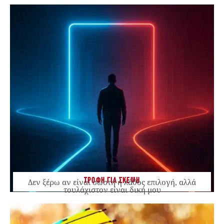
ΤΡΟΦΗ ΓΙΑ ΣΚΕΨΗ
Δεν ξέρω αν είναι σωστή ή λάθος επιλογή, αλλά
τουλάχιστον είναι δική μου