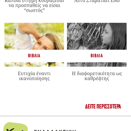
Κάποια στιγμή κουράζεσαι
Αυτό Σταματάει Εδώ
να προσπαθείς να είσαι
“σωστός”
ΒΙΒΛΊΑ
ΒΙΒΛΊΑ
Ευτυχία έναντι
Η διαφορετικότητα ως
ικανοποίησης
καθρέφτης
ΔΕΊΤΕ ΠΕΡΙΣΣΌΤΕΡΑ