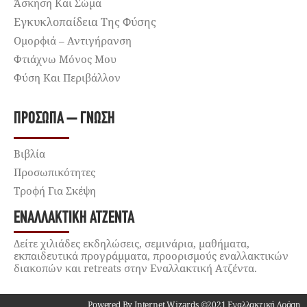
Άσκηση Και Σώμα
Εγκυκλοπαίδεια Της Φύσης
Ομορφιά – Αντιγήρανση
Φτιάχνω Μόνος Μου
Φύση Και Περιβάλλον
ΠΡΌΣΩΠΑ – ΓΝΏΣΗ
Βιβλία
Προσωπικότητες
Τροφή Για Σκέψη
ΕΝΑΛΛΑΚΤΙΚΉ ΑΤΖΈΝΤΑ
Δείτε χιλιάδες εκδηλώσεις, σεμινάρια, μαθήματα,
εκπαιδευτικά προγράμματα, προορισμούς εναλλακτικών
διακοπών και retreats στην Εναλλακτική Ατζέντα.
Powered By Internet Wizards ©2021 Εναλλακτική Δράση