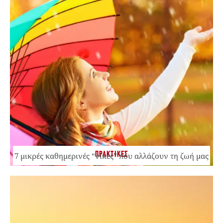
ΠΡΑΚΤΙΚΕΣ
7 μικρές καθημερινές “νίκες” που αλλάζουν τη ζωή μας