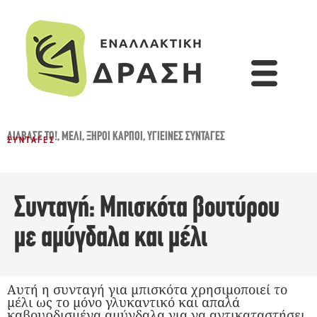
ΔΙΆΒΑΣΈ ΤΟ!
,
ΜΈΛΙ
,
ΞΗΡΟΊ ΚΑΡΠΟΊ
,
ΥΓΙΕΙΝΈΣ ΣΥΝΤΑΓΈΣ
ΣΥΝΤΑΓΈΣ
Συνταγή: Μπισκότα βουτύρου
με αμύγδαλα και μέλι
Αυτή η συνταγή για μπισκότα χρησιμοποιεί το
μέλι ως το μόνο γλυκαντικό και απαλά
καβουρδισμένα αμύγδαλα για να αντικαταστήσει