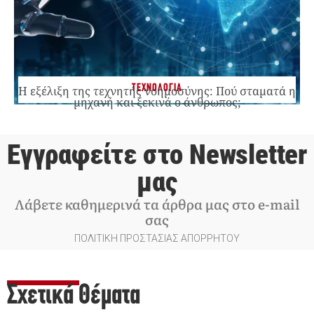
ΤΕΧΝΟΛΟΓΙΑ
Η εξέλιξη της τεχνητής νοημοσύνης: Πού σταματά η
μηχανή και ξεκινά ο άνθρωπος;
Εγγραφείτε στο Newsletter
μας
Λάβετε καθημερινά τα άρθρα μας στο e-mail
σας
ΠΟΛΙΤΙΚΗ ΠΡΟΣΤΑΣΙΑΣ ΑΠΟΡΡΗΤΟΥ
Σχετικά Θέματα