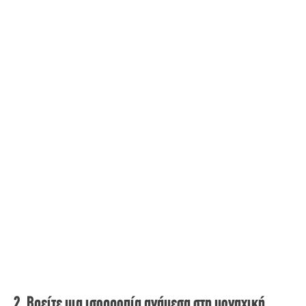
2. Βρείτε μια ισορροπία ανάμεσα στη μοναχική