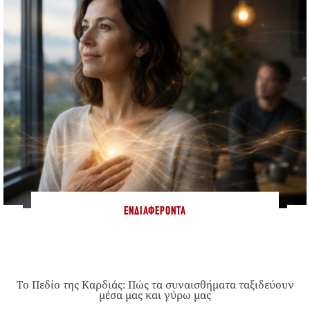
ΕΝΔΙΑΦΈΡΟΝΤΑ
Το Πεδίο της Καρδιάς: Πώς τα συναισθήματα ταξιδεύουν
μέσα μας και γύρω μας