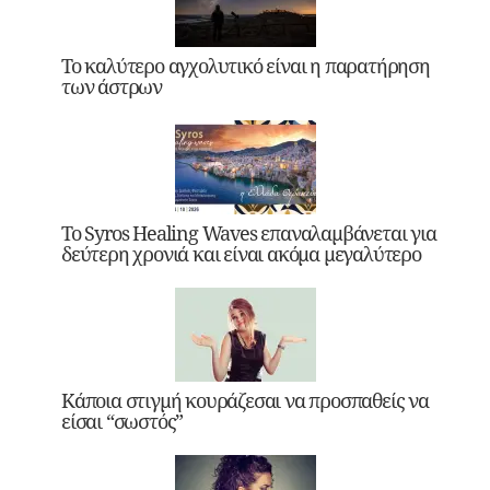
Το καλύτερο αγχολυτικό είναι η παρατήρηση
των άστρων
Το Syros Healing Waves επαναλαμβάνεται για
δεύτερη χρονιά και είναι ακόμα μεγαλύτερο
Κάποια στιγμή κουράζεσαι να προσπαθείς να
είσαι “σωστός”