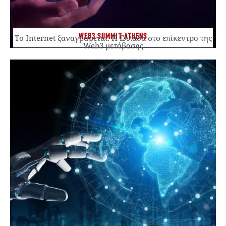
WEB3 SUMMIT ATHENS
Το Internet ξαναγράφεται. Η Ελλάδα στο επίκεντρο της
Web3 μετάβασης