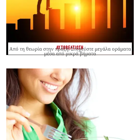
ΑΥΤΟΒΕΛΤΙΩΣΗ
Από τη θεωρία στην πράξη: Στοχεύστε μεγάλα οράματα
μέσα από μικρά βήματα