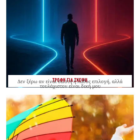
ΤΡΟΦΗ ΓΙΑ ΣΚΕΨΗ
Δεν ξέρω αν είναι σωστή ή λάθος επιλογή, αλλά
τουλάχιστον είναι δική μου