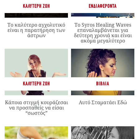
ΚΑΛΎΤΕΡΗ ΖΩΉ
ΕΝΔΙΑΦΈΡΟΝΤΑ
Το καλύτερο αγχολυτικό
Το Syros Healing Waves
είναι η παρατήρηση των
επαναλαμβάνεται για
άστρων
δεύτερη χρονιά και είναι
ακόμα μεγαλύτερο
ΚΑΛΎΤΕΡΗ ΖΩΉ
ΒΙΒΛΊΑ
Κάποια στιγμή κουράζεσαι
Αυτό Σταματάει Εδώ
να προσπαθείς να είσαι
“σωστός”