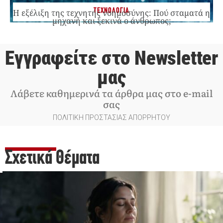
ΤΕΧΝΟΛΟΓΙΑ
Η εξέλιξη της τεχνητής νοημοσύνης: Πού σταματά η
μηχανή και ξεκινά ο άνθρωπος;
Εγγραφείτε στο Newsletter
μας
Λάβετε καθημερινά τα άρθρα μας στο e-mail
σας
ΠΟΛΙΤΙΚΗ ΠΡΟΣΤΑΣΙΑΣ ΑΠΟΡΡΗΤΟΥ
Σχετικά Θέματα