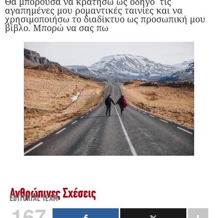
Θα μπορούσα να κρατήσω ως οδηγό τις
αγαπημένες μου ρομαντικές ταινίες και να
χρησιμοποιήσω το διαδίκτυο ως προσωπική μου
βίβλο. Μπορώ να σας πω
Ανθρώπινες Σχέσεις
EDITORIAL TEAM
167