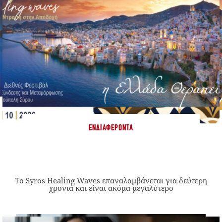
ΕΝΔΙΑΦΈΡΟΝΤΑ
Το Syros Healing Waves επαναλαμβάνεται για δεύτερη
χρονιά και είναι ακόμα μεγαλύτερο