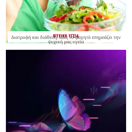
ΨΥΧΙΚΗ ΥΓΕΙΑ
Διατροφή και διάθεση: Πώς το φαγητό επηρεάζει την
ψυχική μας υγεία