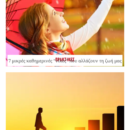
ΠΡΑΚΤΙΚΕΣ
7 μικρές καθημερινές “νίκες” που αλλάζουν τη ζωή μας