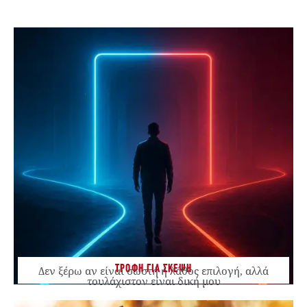
ΤΡΟΦΗ ΓΙΑ ΣΚΕΨΗ
Δεν ξέρω αν είναι σωστή ή λάθος επιλογή, αλλά
τουλάχιστον είναι δική μου