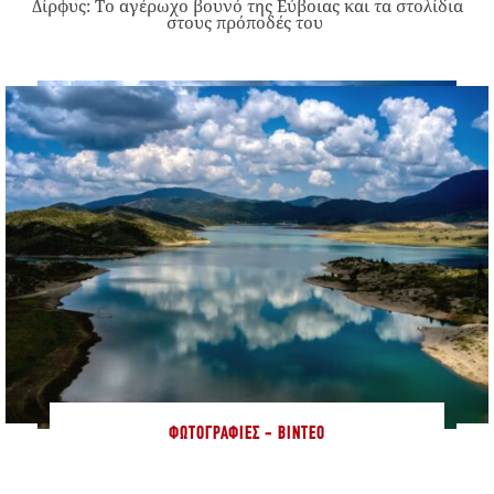
Δίρφυς: Το αγέρωχο βουνό της Εύβοιας και τα στολίδια
στους πρόποδές του
ΦΩΤΟΓΡΑΦΊΕΣ - ΒΊΝΤΕΟ