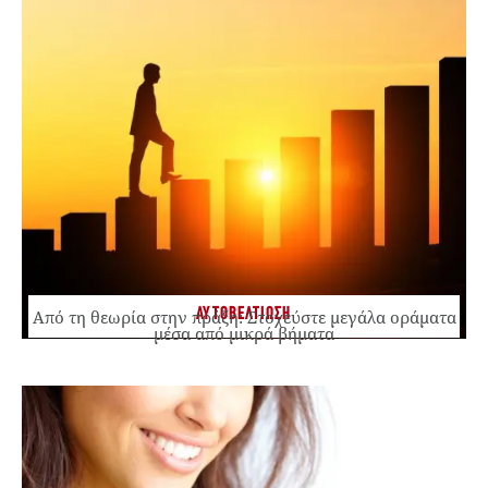
ΑΥΤΟΒΕΛΤΙΩΣΗ
Από τη θεωρία στην πράξη: Στοχεύστε μεγάλα οράματα
μέσα από μικρά βήματα