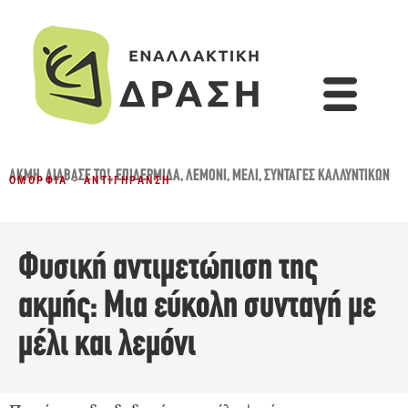
ΑΚΜΉ
,
ΔΙΆΒΑΣΈ ΤΟ!
,
ΕΠΙΔΕΡΜΊΔΑ
,
ΛΕΜΌΝΙ
,
ΜΈΛΙ
,
ΣΥΝΤΑΓΈΣ ΚΑΛΛΥΝΤΙΚΏΝ
ΟΜΟΡΦΙΆ - ΑΝΤΙΓΉΡΑΝΣΗ
Φυσική αντιμετώπιση της
ακμής: Μια εύκολη συνταγή με
μέλι και λεμόνι