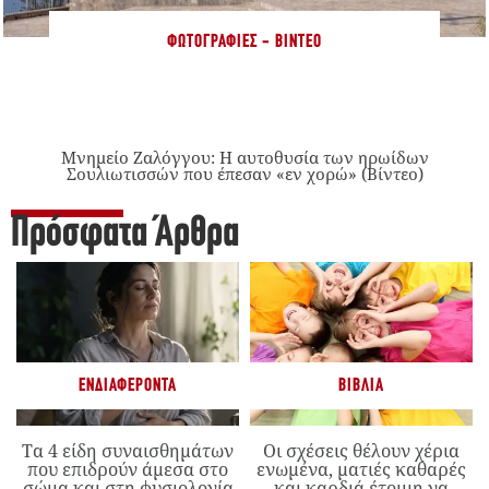
ΦΩΤΟΓΡΑΦΊΕΣ - ΒΊΝΤΕΟ
Μνημείο Ζαλόγγου: Η αυτοθυσία των ηρωίδων
Σουλιωτισσών που έπεσαν «εν χορώ» (Βίντεο)
Πρόσφατα Άρθρα
ΕΝΔΙΑΦΈΡΟΝΤΑ
ΒΙΒΛΊΑ
Τα 4 είδη συναισθημάτων
Οι σχέσεις θέλουν χέρια
που επιδρούν άμεσα στο
ενωμένα, ματιές καθαρές
σώμα και στη φυσιολογία
και καρδιά έτοιμη να