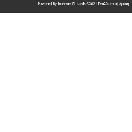
Powered By Internet Wizards ©2021 Εναλλακτική Δράση