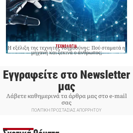
ΤΕΧΝΟΛΟΓΙΑ
Η εξέλιξη της τεχνητής νοημοσύνης: Πού σταματά η
μηχανή και ξεκινά ο άνθρωπος;
Εγγραφείτε στο Newsletter
μας
Λάβετε καθημερινά τα άρθρα μας στο e-mail
σας
ΠΟΛΙΤΙΚΗ ΠΡΟΣΤΑΣΙΑΣ ΑΠΟΡΡΗΤΟΥ