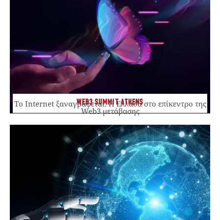
WEB3 SUMMIT ATHENS
Το Internet ξαναγράφεται. Η Ελλάδα στο επίκεντρο της
Web3 μετάβασης