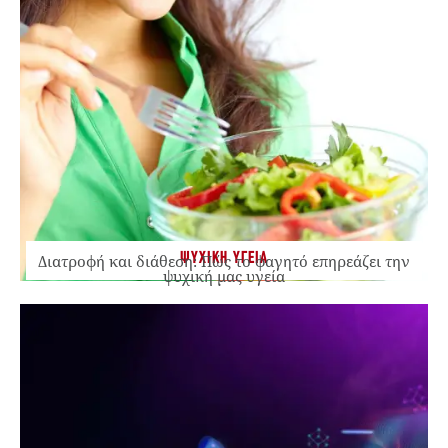
ΨΥΧΙΚΗ ΥΓΕΙΑ
Διατροφή και διάθεση: Πώς το φαγητό επηρεάζει την
ψυχική μας υγεία