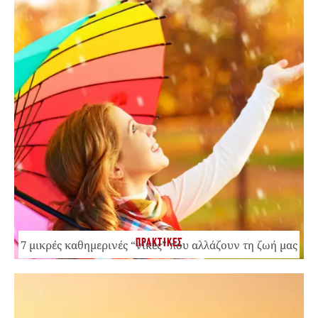
ΠΡΑΚΤΙΚΕΣ
7 μικρές καθημερινές “νίκες” που αλλάζουν τη ζωή μας