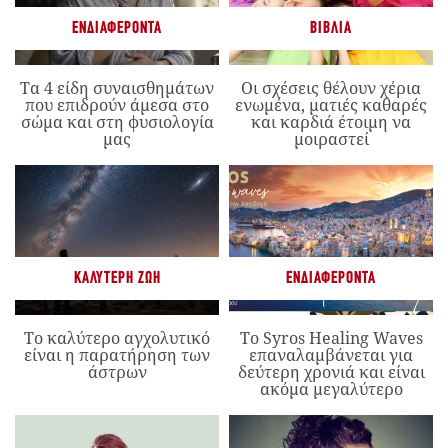
ΕΝΔΙΑΦΈΡΟΝΤΑ
ΒΙΒΛΊΑ
Τα 4 είδη συναισθημάτων
Οι σχέσεις θέλουν χέρια
που επιδρούν άμεσα στο
ενωμένα, ματιές καθαρές
σώμα και στη φυσιολογία
και καρδιά έτοιμη να
μας
μοιραστεί
ΚΑΛΎΤΕΡΗ ΖΩΉ
ΕΝΔΙΑΦΈΡΟΝΤΑ
Το καλύτερο αγχολυτικό
Το Syros Healing Waves
είναι η παρατήρηση των
επαναλαμβάνεται για
άστρων
δεύτερη χρονιά και είναι
ακόμα μεγαλύτερο