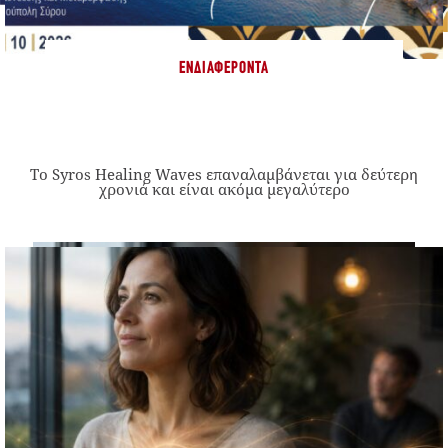
ΕΝΔΙΑΦΈΡΟΝΤΑ
Το Syros Healing Waves επαναλαμβάνεται για δεύτερη
χρονιά και είναι ακόμα μεγαλύτερο