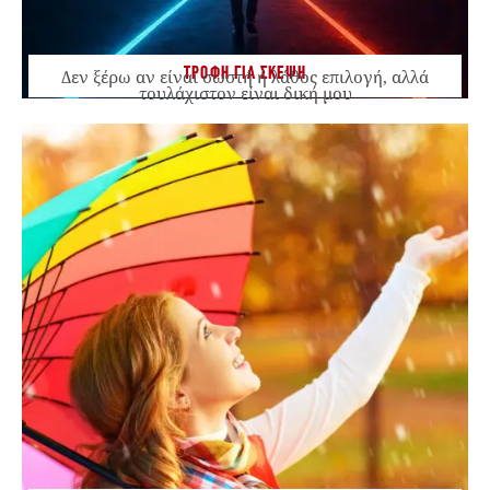
ΤΡΟΦΗ ΓΙΑ ΣΚΕΨΗ
Δεν ξέρω αν είναι σωστή ή λάθος επιλογή, αλλά
τουλάχιστον είναι δική μου