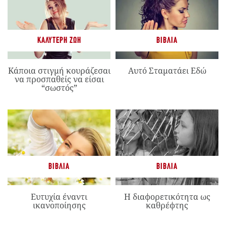
ΚΑΛΎΤΕΡΗ ΖΩΉ
ΒΙΒΛΊΑ
Κάποια στιγμή κουράζεσαι
Αυτό Σταματάει Εδώ
να προσπαθείς να είσαι
“σωστός”
ΒΙΒΛΊΑ
ΒΙΒΛΊΑ
Ευτυχία έναντι
Η διαφορετικότητα ως
ικανοποίησης
καθρέφτης