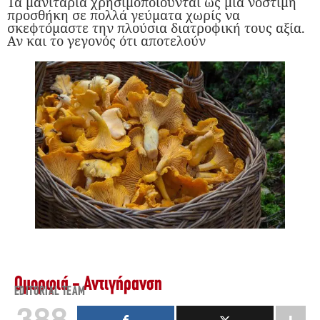
Τα μανιτάρια χρησιμοποιούνται ως μια νόστιμη
προσθήκη σε πολλά γεύματα χωρίς να
σκεφτόμαστε την πλούσια διατροφική τους αξία.
Αν και το γεγονός ότι αποτελούν
Ομορφιά - Αντιγήρανση
EDITORIAL TEAM
388