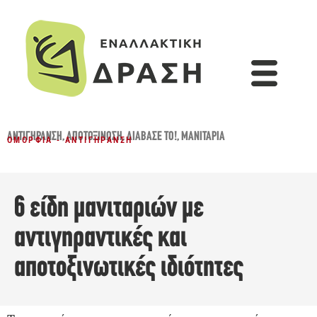
ΑΝΤΙΓΉΡΑΝΣΗ
,
ΑΠΟΤΟΞΊΝΩΣΗ
,
ΔΙΆΒΑΣΈ ΤΟ!
,
ΜΑΝΙΤΆΡΙΑ
ΟΜΟΡΦΙΆ - ΑΝΤΙΓΉΡΑΝΣΗ
6 είδη μανιταριών με
αντιγηραντικές και
αποτοξινωτικές ιδιότητες