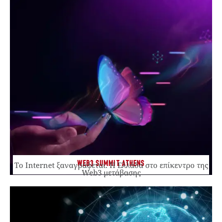
WEB3 SUMMIT ATHENS
Το Internet ξαναγράφεται. Η Ελλάδα στο επίκεντρο της
Web3 μετάβασης