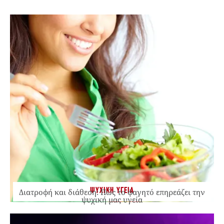
ΨΥΧΙΚΗ ΥΓΕΙΑ
Διατροφή και διάθεση: Πώς το φαγητό επηρεάζει την
ψυχική μας υγεία