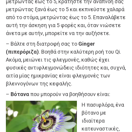
μετρώντας έως το 5, κρατήστε την αναπνοή σας
μετρώντας ξανά έως το 5 και εκπνεύστε χαλαρά
από το στόμα, μετρώντας έως το 5. Επαναλάβετε
αυτή την άσκηση για 5 φορές και, όταν νιώσετε
άνετα με αυτήν, μπορείτε να την αυξήσετε.
– Βάλτε στη διατροφή σας το
Ginger
(πιπερόριζα)
. Βοηθά στην καλύτερη ροή του Qi.
Ακόμα, μειώνει τις φλεγμονές, καθώς έχει
φυσικές αντιφλεγμονώδεις ιδιότητες και, συχνά,
αιτία μίας ημικρανίας είναι φλεγμονές των
βλεννογόνων της κεφαλής.
–
Βότανα
που μπορούν να βοηθήσουν είναι:
Η πασιφλόρα, ένα
βότανο με
ιδιαίτερα
κατευναστικές,