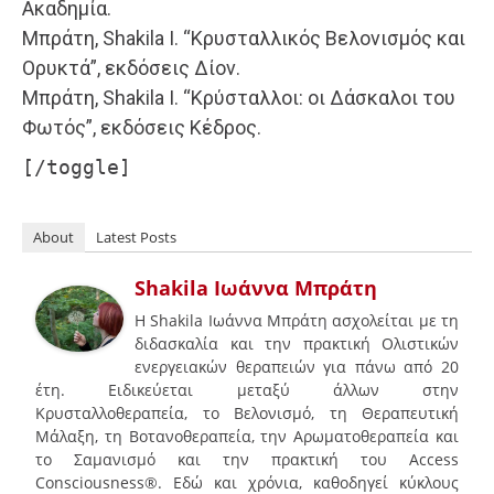
Ακαδημία.
Μπράτη, Shakila Ι. “Κρυσταλλικός Βελονισμός και
Ορυκτά”, εκδόσεις Δίον.
Μπράτη, Shakila I. “Κρύσταλλοι: οι Δάσκαλοι του
Φωτός”, εκδόσεις Κέδρος.
[/toggle]
About
Latest Posts
Shakila Ιωάννα Μπράτη
H Shakila Ιωάννα Μπράτη ασχολείται με τη
διδασκαλία και την πρακτική Ολιστικών
ενεργειακών θεραπειών για πάνω από 20
έτη. Ειδικεύεται μεταξύ άλλων στην
Κρυσταλλοθεραπεία, το Βελονισμό, τη Θεραπευτική
Μάλαξη, τη Βοτανοθεραπεία, την Αρωματοθεραπεία και
το Σαμανισμό και την πρακτική του Access
Consciousness®. Εδώ και χρόνια, καθοδηγεί κύκλους