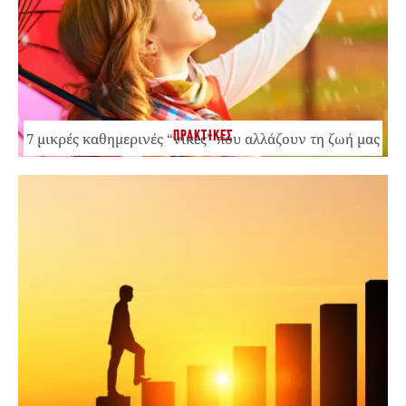
ΠΡΑΚΤΙΚΕΣ
7 μικρές καθημερινές “νίκες” που αλλάζουν τη ζωή μας