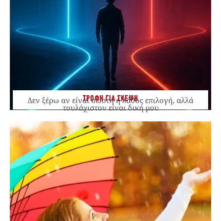
ΤΡΟΦΗ ΓΙΑ ΣΚΕΨΗ
Δεν ξέρω αν είναι σωστή ή λάθος επιλογή, αλλά
τουλάχιστον είναι δική μου