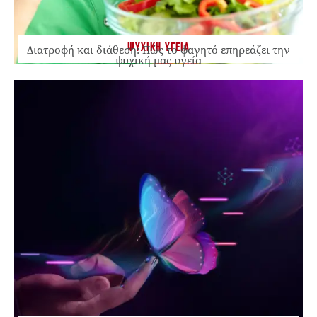
ΨΥΧΙΚΗ ΥΓΕΙΑ
Διατροφή και διάθεση: Πώς το φαγητό επηρεάζει την
ψυχική μας υγεία