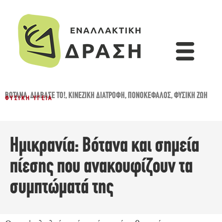
ΒΌΤΑΝΑ
,
ΔΙΆΒΑΣΈ ΤΟ!
,
ΚΙΝΈΖΙΚΗ ΔΙΑΤΡΟΦΉ
,
ΠΟΝΟΚΈΦΑΛΟΣ
,
ΦΥΣΙΚΉ ΖΩΉ
ΦΥΣΙΚΉ ΥΓΕΊΑ
Ημικρανία: Βότανα και σημεία
πίεσης που ανακουφίζουν τα
συμπτώματά της