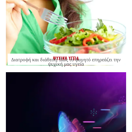
ΨΥΧΙΚΗ ΥΓΕΙΑ
Διατροφή και διάθεση: Πώς το φαγητό επηρεάζει την
ψυχική μας υγεία