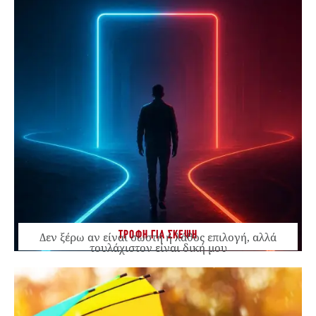
ΤΡΟΦΗ ΓΙΑ ΣΚΕΨΗ
Δεν ξέρω αν είναι σωστή ή λάθος επιλογή, αλλά
τουλάχιστον είναι δική μου