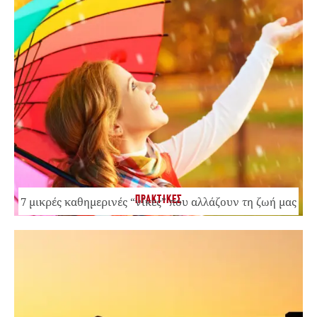
ΠΡΑΚΤΙΚΕΣ
7 μικρές καθημερινές “νίκες” που αλλάζουν τη ζωή μας