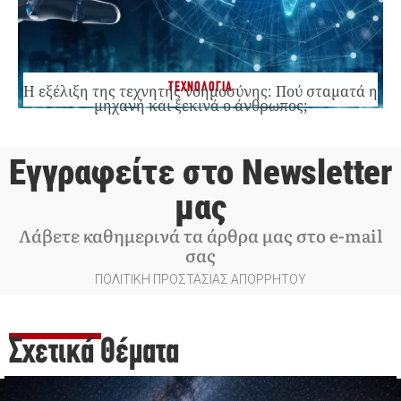
ΤΕΧΝΟΛΟΓΙΑ
Η εξέλιξη της τεχνητής νοημοσύνης: Πού σταματά η
μηχανή και ξεκινά ο άνθρωπος;
Εγγραφείτε στο Newsletter
μας
Λάβετε καθημερινά τα άρθρα μας στο e-mail
σας
ΠΟΛΙΤΙΚΗ ΠΡΟΣΤΑΣΙΑΣ ΑΠΟΡΡΗΤΟΥ
Σχετικά Θέματα