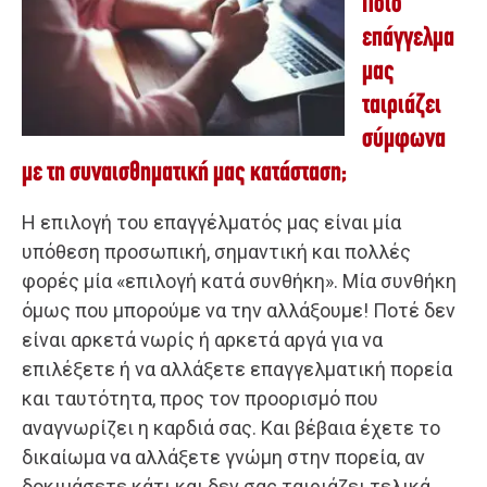
Ποιο
επάγγελμα
μας
ταιριάζει
σύμφωνα
με τη συναισθηματική μας κατάσταση;
Η επιλογή του επαγγέλματός μας είναι μία
υπόθεση προσωπική, σημαντική και πολλές
φορές μία «επιλογή κατά συνθήκη». Μία συνθήκη
όμως που μπορούμε να την αλλάξουμε! Ποτέ δεν
είναι αρκετά νωρίς ή αρκετά αργά για να
επιλέξετε ή να αλλάξετε επαγγελματική πορεία
και ταυτότητα, προς τον προορισμό που
αναγνωρίζει η καρδιά σας. Και βέβαια έχετε το
δικαίωμα να αλλάξετε γνώμη στην πορεία, αν
δοκιμάσετε κάτι και δεν σας ταιριάζει τελικά.