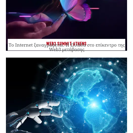
WEB3 SUMMIT ATHENS
Το Internet ξαναγράφεται. Η Ελλάδα στο επίκεντρο της
Web3 μετάβασης