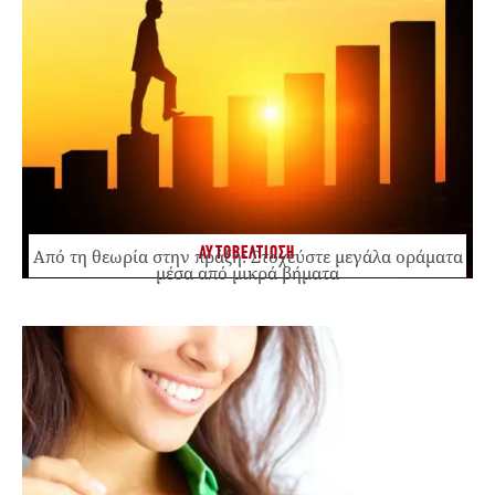
ΑΥΤΟΒΕΛΤΙΩΣΗ
Από τη θεωρία στην πράξη: Στοχεύστε μεγάλα οράματα
μέσα από μικρά βήματα