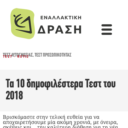
ΤΕΣΤ ΑΥΤΟΓΝΩΣΊΑΣ
,
ΤΕΣΤ ΠΡΟΣΩΠΙΚΌΤΗΤΑΣ
ΤΕΣΤ - ΚΟΥΊΖ
Τα 10 δημοφιλέστερα Τεστ του
2018
Βρισκόμαστε στην τελική ευθεία για να
αποχαιρετήσουμε μία ακόμη χρονιά, με όνειρα,
σκέψεις και… την καλύτερη διάθεση για τη νέα