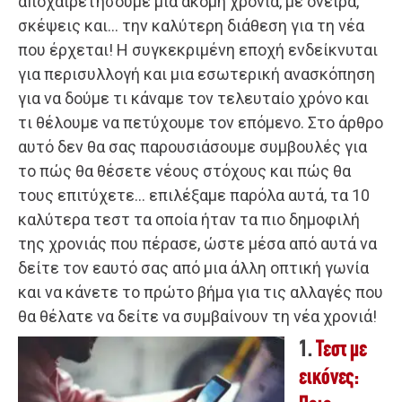
αποχαιρετήσουμε μία ακόμη χρονιά, με όνειρα,
σκέψεις και… την καλύτερη διάθεση για τη νέα
που έρχεται! Η συγκεκριμένη εποχή ενδείκνυται
για περισυλλογή και μια εσωτερική ανασκόπηση
για να δούμε τι κάναμε τον τελευταίο χρόνο και
τι θέλουμε να πετύχουμε τον επόμενο. Στο άρθρο
αυτό δεν θα σας παρουσιάσουμε συμβουλές για
το πώς θα θέσετε νέους στόχους και πώς θα
τους επιτύχετε… επιλέξαμε παρόλα αυτά, τα 10
καλύτερα τεστ τα οποία ήταν τα πιο δημοφιλή
της χρονιάς που πέρασε, ώστε μέσα από αυτά να
δείτε τον εαυτό σας από μια άλλη οπτική γωνία
και να κάνετε το πρώτο βήμα για τις αλλαγές που
θα θέλατε να δείτε να συμβαίνουν τη νέα χρονιά!
1.
Τεστ με
εικόνες: