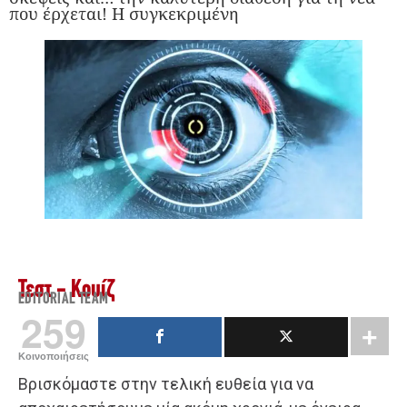
που έρχεται! Η συγκεκριμένη
Τεστ - Κουίζ
EDITORIAL TEAM
259
Κοινοποιήσεις
Βρισκόμαστε στην τελική ευθεία για να