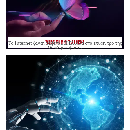
WEB3 SUMMIT ATHENS
Το Internet ξαναγράφεται. Η Ελλάδα στο επίκεντρο της
Web3 μετάβασης