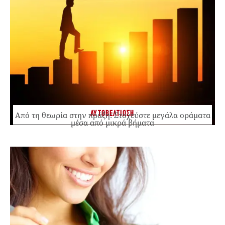
ΑΥΤΟΒΕΛΤΙΩΣΗ
Από τη θεωρία στην πράξη: Στοχεύστε μεγάλα οράματα
μέσα από μικρά βήματα