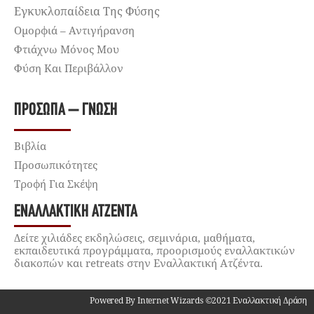
Εγκυκλοπαίδεια Της Φύσης
Ομορφιά – Αντιγήρανση
Φτιάχνω Μόνος Μου
Φύση Και Περιβάλλον
ΠΡΌΣΩΠΑ – ΓΝΏΣΗ
Βιβλία
Προσωπικότητες
Τροφή Για Σκέψη
ΕΝΑΛΛΑΚΤΙΚΉ ΑΤΖΈΝΤΑ
Δείτε χιλιάδες εκδηλώσεις, σεμινάρια, μαθήματα,
εκπαιδευτικά προγράμματα, προορισμούς εναλλακτικών
διακοπών και retreats στην Εναλλακτική Ατζέντα.
Powered By Internet Wizards ©2021 Εναλλακτική Δράση