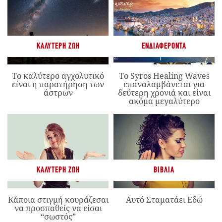
ΚΑΛΎΤΕΡΗ ΖΩΉ
ΕΝΔΙΑΦΈΡΟΝΤΑ
Το καλύτερο αγχολυτικό
Το Syros Healing Waves
είναι η παρατήρηση των
επαναλαμβάνεται για
άστρων
δεύτερη χρονιά και είναι
ακόμα μεγαλύτερο
ΚΑΛΎΤΕΡΗ ΖΩΉ
ΒΙΒΛΊΑ
Κάποια στιγμή κουράζεσαι
Αυτό Σταματάει Εδώ
να προσπαθείς να είσαι
“σωστός”