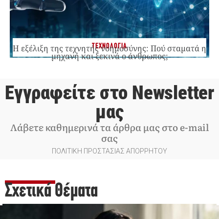
ΤΕΧΝΟΛΟΓΙΑ
Η εξέλιξη της τεχνητής νοημοσύνης: Πού σταματά η
μηχανή και ξεκινά ο άνθρωπος;
Εγγραφείτε στο Newsletter
μας
Λάβετε καθημερινά τα άρθρα μας στο e-mail
σας
ΠΟΛΙΤΙΚΗ ΠΡΟΣΤΑΣΙΑΣ ΑΠΟΡΡΗΤΟΥ
Σχετικά Θέματα