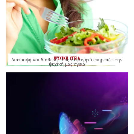
ΨΥΧΙΚΗ ΥΓΕΙΑ
Διατροφή και διάθεση: Πώς το φαγητό επηρεάζει την
ψυχική μας υγεία