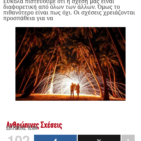
Εύκολα πιστεύουμε ότι η σχέση μας είναι
διαφορετική από όλων των άλλων. Όμως το
πιθανότερο είναι πως όχι. Οι σχέσεις χρειάζονται
προσπάθεια για να
Ανθρώπινες Σχέσεις
EDITORIAL TEAM
102