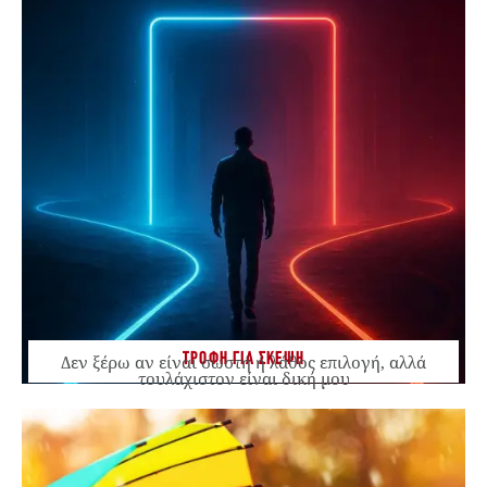
ΤΡΟΦΗ ΓΙΑ ΣΚΕΨΗ
Δεν ξέρω αν είναι σωστή ή λάθος επιλογή, αλλά
τουλάχιστον είναι δική μου