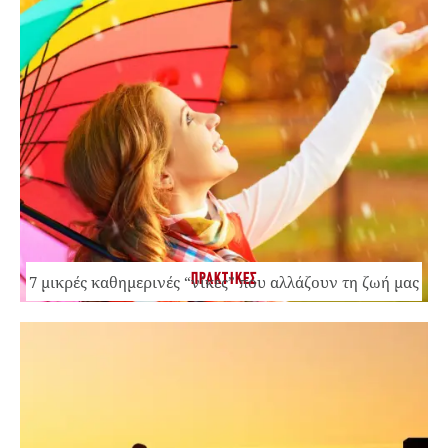
ΠΡΑΚΤΙΚΕΣ
7 μικρές καθημερινές “νίκες” που αλλάζουν τη ζωή μας