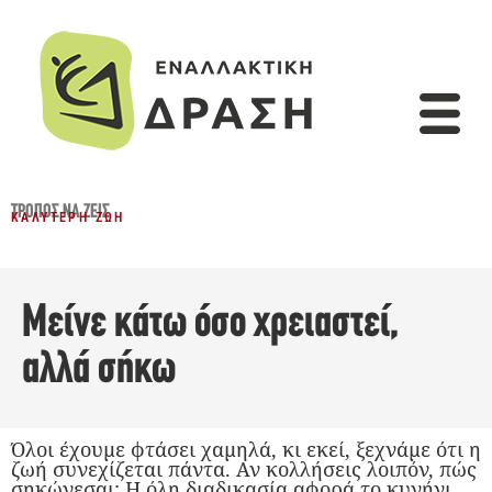
ΤΡΌΠΟΣ ΝΑ ΖΕΙΣ
ΚΑΛΎΤΕΡΗ ΖΩΉ
Μείνε κάτω όσο χρειαστεί,
αλλά σήκω
Όλοι έχουμε φτάσει χαμηλά, κι εκεί, ξεχνάμε ότι η
ζωή συνεχίζεται πάντα. Αν κολλήσεις λοιπόν, πώς
σηκώνεσαι; Η όλη διαδικασία αφορά το κυνήγι