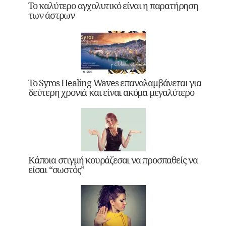
Το καλύτερο αγχολυτικό είναι η παρατήρηση
των άστρων
Το Syros Healing Waves επαναλαμβάνεται για
δεύτερη χρονιά και είναι ακόμα μεγαλύτερο
Κάποια στιγμή κουράζεσαι να προσπαθείς να
είσαι “σωστός”