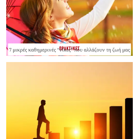
ΠΡΑΚΤΙΚΕΣ
7 μικρές καθημερινές “νίκες” που αλλάζουν τη ζωή μας