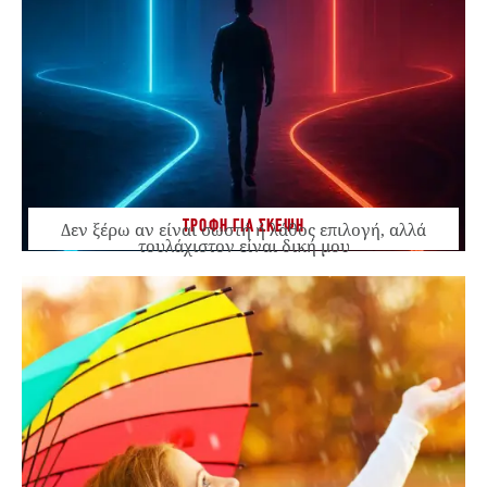
ΤΡΟΦΗ ΓΙΑ ΣΚΕΨΗ
Δεν ξέρω αν είναι σωστή ή λάθος επιλογή, αλλά
τουλάχιστον είναι δική μου