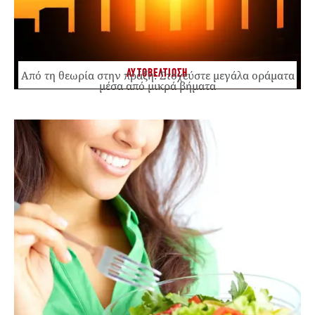
ΑΥΤΟΒΕΛΤΙΩΣΗ
Από τη θεωρία στην πράξη: Στοχεύστε μεγάλα οράματα
μέσα από μικρά βήματα