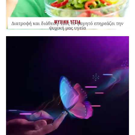
ΨΥΧΙΚΗ ΥΓΕΙΑ
Διατροφή και διάθεση: Πώς το φαγητό επηρεάζει την
ψυχική μας υγεία