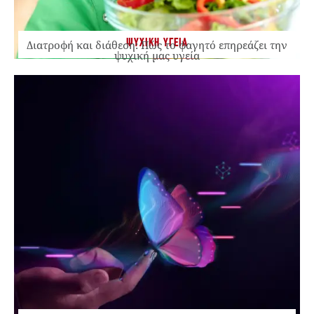
ΨΥΧΙΚΗ ΥΓΕΙΑ
Διατροφή και διάθεση: Πώς το φαγητό επηρεάζει την
ψυχική μας υγεία