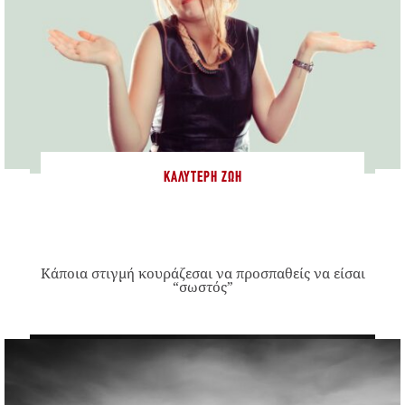
ΚΑΛΎΤΕΡΗ ΖΩΉ
Κάποια στιγμή κουράζεσαι να προσπαθείς να είσαι
“σωστός”