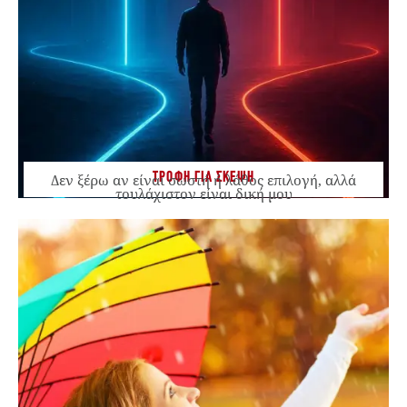
ΤΡΟΦΗ ΓΙΑ ΣΚΕΨΗ
Δεν ξέρω αν είναι σωστή ή λάθος επιλογή, αλλά
τουλάχιστον είναι δική μου