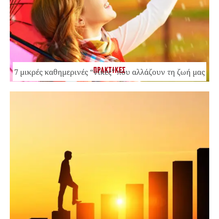
ΠΡΑΚΤΙΚΕΣ
7 μικρές καθημερινές “νίκες” που αλλάζουν τη ζωή μας