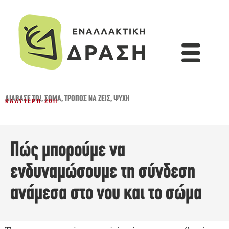
ΔΙΆΒΑΣΈ ΤΟ!
,
ΣΏΜΑ
,
ΤΡΌΠΟΣ ΝΑ ΖΕΙΣ
,
ΨΥΧΉ
ΚΑΛΎΤΕΡΗ ΖΩΉ
Πώς μπορούμε να
ενδυναμώσουμε τη σύνδεση
ανάμεσα στο νου και το σώμα