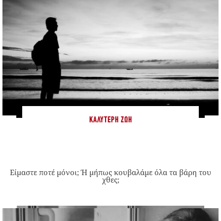
ΚΑΛΎΤΕΡΗ ΖΩΉ
Είμαστε ποτέ μόνοι; Ή μήπως κουβαλάμε όλα τα βάρη του
χθες;