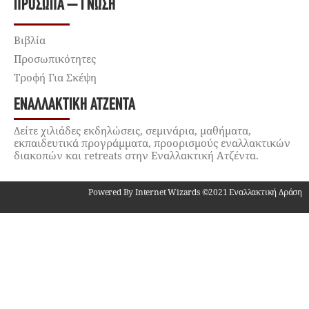
ΠΡΌΣΩΠΑ – ΓΝΏΣΗ
Βιβλία
Προσωπικότητες
Τροφή Για Σκέψη
ΕΝΑΛΛΑΚΤΙΚΉ ΑΤΖΈΝΤΑ
Δείτε χιλιάδες εκδηλώσεις, σεμινάρια, μαθήματα,
εκπαιδευτικά προγράμματα, προορισμούς εναλλακτικών
διακοπών και retreats στην Εναλλακτική Ατζέντα.
Powered By Internet Wizards ©2021 Εναλλακτική Δράση