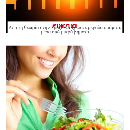
ΑΥΤΟΒΕΛΤΙΩΣΗ
Από τη θεωρία στην πράξη: Στοχεύστε μεγάλα οράματα
μέσα από μικρά βήματα