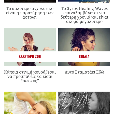
Το καλύτερο αγχολυτικό
Το Syros Healing Waves
είναι η παρατήρηση των
επαναλαμβάνεται για
άστρων
δεύτερη χρονιά και είναι
ακόμα μεγαλύτερο
ΚΑΛΎΤΕΡΗ ΖΩΉ
ΒΙΒΛΊΑ
Κάποια στιγμή κουράζεσαι
Αυτό Σταματάει Εδώ
να προσπαθείς να είσαι
“σωστός”