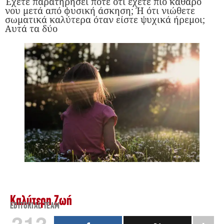
Έχετε παρατηρήσει ποτέ ότι έχετε πιο καθαρό
νου μετά από φυσική άσκηση; Ή ότι νιώθετε
σωματικά καλύτερα όταν είστε ψυχικά ήρεμοι;
Αυτά τα δύο
Καλύτερη Ζωή
EDITORIAL TEAM