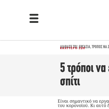
ΔΙΆΒΑΣΈ ΤΟ!
,
ΕΡΓΑΣΊΑ
,
ΤΡΌΠΟΣ ΝΑ Ζ
ΚΑΛΎΤΕΡΗ ΖΩΉ
5 τρόποι να
σπίτι
Είναι σημαντικό να εργ
του κορονοϊού. Κι αυτό 