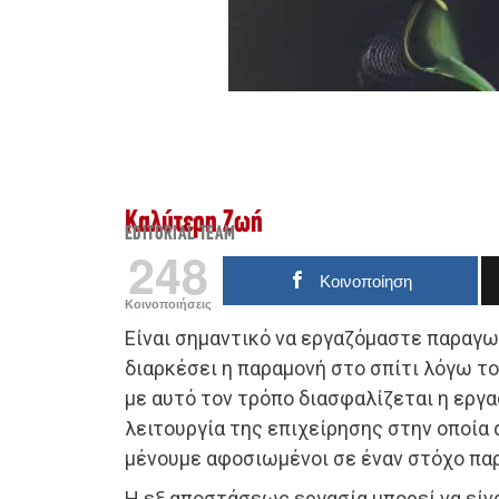
Καλύτερη Ζωή
EDITORIAL TEAM
248
Κοινοποίηση
Κοινοποιήσεις
Είναι σημαντικό να εργαζόμαστε παραγω
διαρκέσει η παραμονή στο σπίτι λόγω του
με αυτό τον τρόπο διασφαλίζεται η εργα
λειτουργία της επιχείρησης στην οποία 
μένουμε αφοσιωμένοι σε έναν στόχο παρ
Η εξ αποστάσεως εργασία μπορεί να είνα