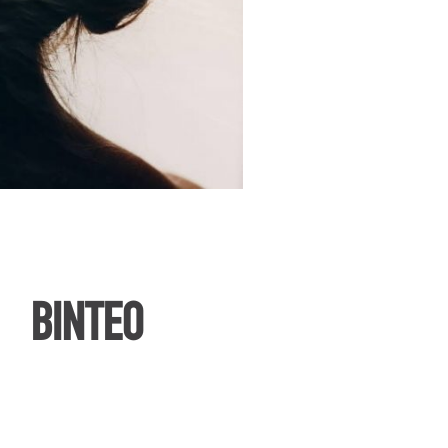
ΒΙΝΤΕΟ