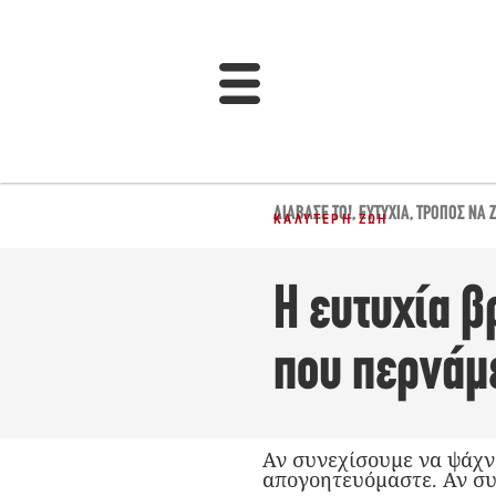
ΔΙΆΒΑΣΈ ΤΟ!
,
ΕΥΤΥΧΊΑ
,
ΤΡΌΠΟΣ ΝΑ Ζ
ΚΑΛΎΤΕΡΗ ΖΩΉ
Η ευτυχία β
που περνάμε
Αν συνεχίσουμε να ψάχν
απογοητευόμαστε. Αν συ