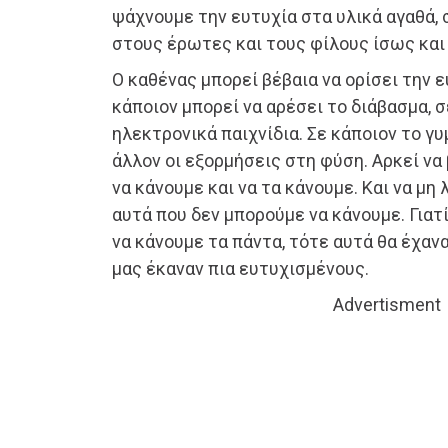
ψάχνουμε την ευτυχία στα υλικά αγαθά, 
στους έρωτες και τους φίλους ίσως και 
Ο καθένας μπορεί βέβαια να ορίσει την ε
κάποιον μπορεί να αρέσει το διάβασμα, σ
ηλεκτρονικά παιχνίδια. Σε κάποιον το γ
άλλον οι εξορμήσεις στη φύση. Αρκεί να
να κάνουμε και να τα κάνουμε. Και να μη
αυτά που δεν μπορούμε να κάνουμε. Γιατ
να κάνουμε τα πάντα, τότε αυτά θα έχανα
μας έκαναν πια ευτυχισμένους.
Advertisment