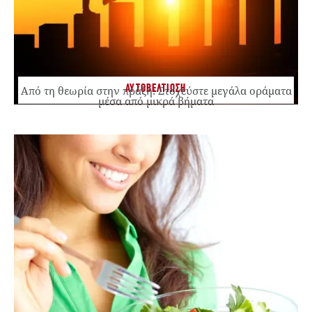
ΑΥΤΟΒΕΛΤΙΩΣΗ
Από τη θεωρία στην πράξη: Στοχεύστε μεγάλα οράματα
μέσα από μικρά βήματα