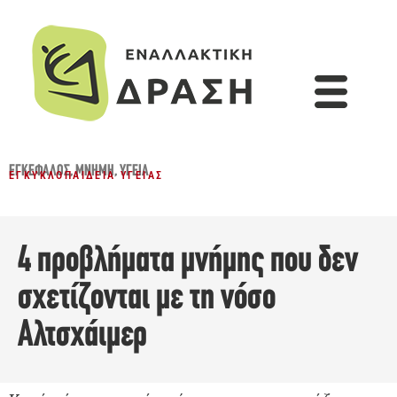
ΕΓΚΈΦΑΛΟΣ
,
ΜΝΉΜΗ
,
ΥΓΕΊΑ
ΕΓΚΥΚΛΟΠΑΊΔΕΙΑ ΥΓΕΊΑΣ
4 προβλήματα μνήμης που δεν
σχετίζονται με τη νόσο
Αλτσχάιμερ