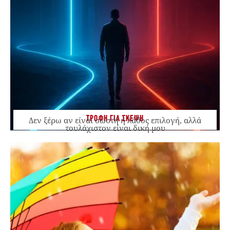
ΤΡΟΦΗ ΓΙΑ ΣΚΕΨΗ
Δεν ξέρω αν είναι σωστή ή λάθος επιλογή, αλλά
τουλάχιστον είναι δική μου