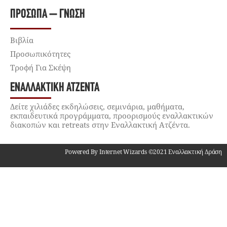
ΠΡΌΣΩΠΑ – ΓΝΏΣΗ
Βιβλία
Προσωπικότητες
Τροφή Για Σκέψη
ΕΝΑΛΛΑΚΤΙΚΉ ΑΤΖΈΝΤΑ
Δείτε χιλιάδες εκδηλώσεις, σεμινάρια, μαθήματα,
εκπαιδευτικά προγράμματα, προορισμούς εναλλακτικών
διακοπών και retreats στην Εναλλακτική Ατζέντα.
Powered By Internet Wizards ©2021 Εναλλακτική Δράση