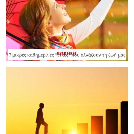
ΠΡΑΚΤΙΚΕΣ
7 μικρές καθημερινές “νίκες” που αλλάζουν τη ζωή μας