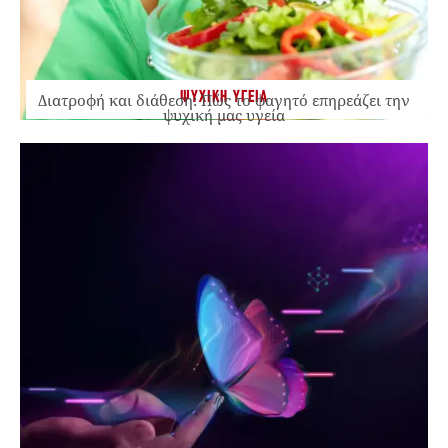
ΨΥΧΙΚΗ ΥΓΕΙΑ
Διατροφή και διάθεση: Πώς το φαγητό επηρεάζει την
ψυχική μας υγεία