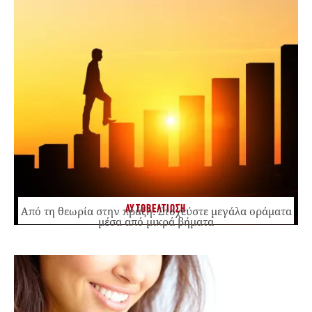
ΑΥΤΟΒΕΛΤΙΩΣΗ
Από τη θεωρία στην πράξη: Στοχεύστε μεγάλα οράματα
μέσα από μικρά βήματα