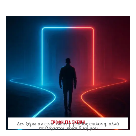
ΤΡΟΦΗ ΓΙΑ ΣΚΕΨΗ
Δεν ξέρω αν είναι σωστή ή λάθος επιλογή, αλλά
τουλάχιστον είναι δική μου