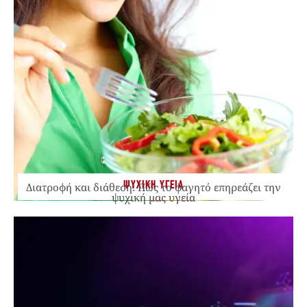
ΨΥΧΙΚΗ ΥΓΕΙΑ
Διατροφή και διάθεση: Πώς το φαγητό επηρεάζει την
ψυχική μας υγεία