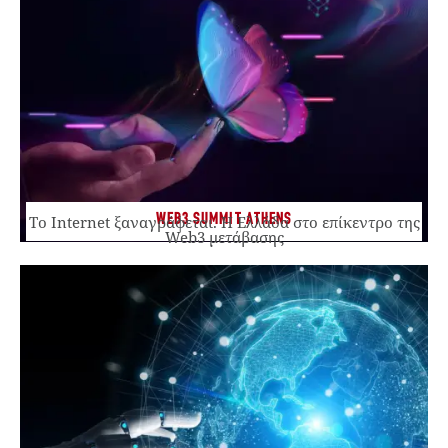
WEB3 SUMMIT ATHENS
Το Internet ξαναγράφεται. Η Ελλάδα στο επίκεντρο της
Web3 μετάβασης