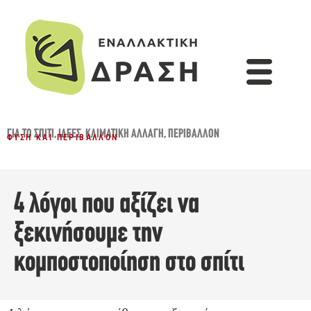
ΓΙΑ ΤΟ ΣΠΊΤΙ
,
ΙΔΈΕΣ
,
ΚΛΙΜΑΤΙΚΉ ΑΛΛΑΓΉ
,
ΠΕΡΙΒΆΛΛΟΝ
ΦΎΣΗ ΚΑΙ ΠΕΡΙΒΆΛΛΟΝ
4 λόγοι που αξίζει να
ξεκινήσουμε την
κομποστοποίηση στο σπίτι