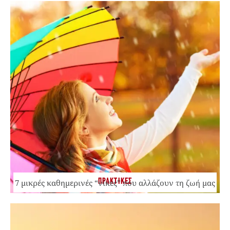
ΠΡΑΚΤΙΚΕΣ
7 μικρές καθημερινές “νίκες” που αλλάζουν τη ζωή μας