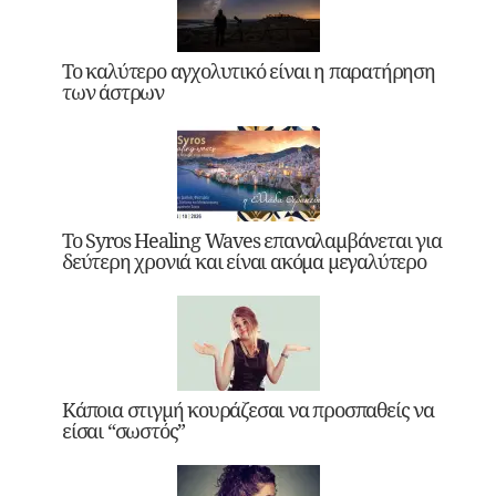
Το καλύτερο αγχολυτικό είναι η παρατήρηση
των άστρων
Το Syros Healing Waves επαναλαμβάνεται για
δεύτερη χρονιά και είναι ακόμα μεγαλύτερο
Κάποια στιγμή κουράζεσαι να προσπαθείς να
είσαι “σωστός”