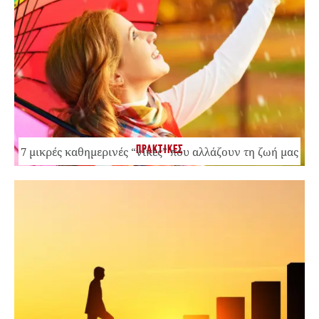
ΠΡΑΚΤΙΚΕΣ
7 μικρές καθημερινές “νίκες” που αλλάζουν τη ζωή μας