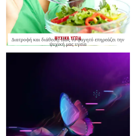
ΨΥΧΙΚΗ ΥΓΕΙΑ
Διατροφή και διάθεση: Πώς το φαγητό επηρεάζει την
ψυχική μας υγεία