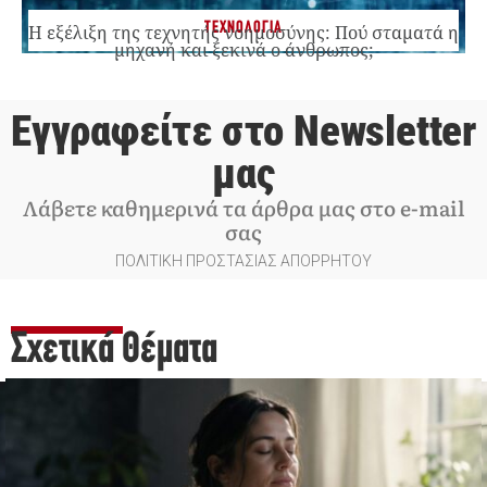
ΤΕΧΝΟΛΟΓΙΑ
Η εξέλιξη της τεχνητής νοημοσύνης: Πού σταματά η
μηχανή και ξεκινά ο άνθρωπος;
Εγγραφείτε στο Newsletter
μας
Λάβετε καθημερινά τα άρθρα μας στο e-mail
σας
ΠΟΛΙΤΙΚΗ ΠΡΟΣΤΑΣΙΑΣ ΑΠΟΡΡΗΤΟΥ
Σχετικά Θέματα