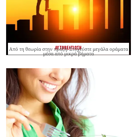
ΑΥΤΟΒΕΛΤΙΩΣΗ
Από τη θεωρία στην πράξη: Στοχεύστε μεγάλα οράματα
μέσα από μικρά βήματα