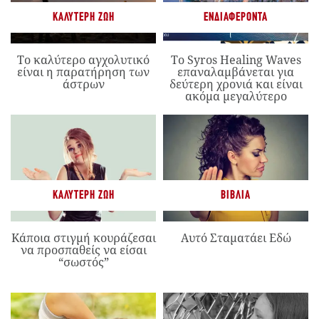
ΚΑΛΎΤΕΡΗ ΖΩΉ
ΕΝΔΙΑΦΈΡΟΝΤΑ
Το καλύτερο αγχολυτικό
Το Syros Healing Waves
είναι η παρατήρηση των
επαναλαμβάνεται για
άστρων
δεύτερη χρονιά και είναι
ακόμα μεγαλύτερο
ΚΑΛΎΤΕΡΗ ΖΩΉ
ΒΙΒΛΊΑ
Κάποια στιγμή κουράζεσαι
Αυτό Σταματάει Εδώ
να προσπαθείς να είσαι
“σωστός”