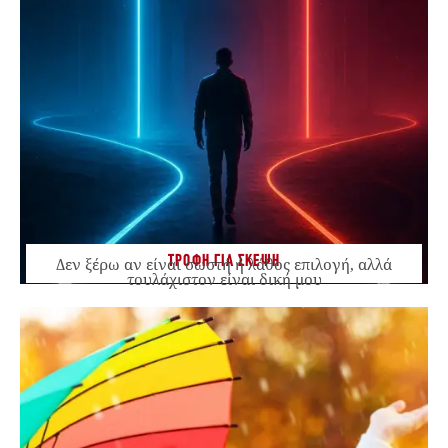
ΤΡΟΦΗ ΓΙΑ ΣΚΕΨΗ
Δεν ξέρω αν είναι σωστή ή λάθος επιλογή, αλλά
τουλάχιστον είναι δική μου