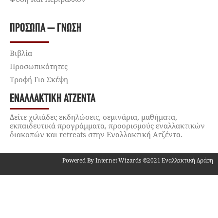
ΠΡΌΣΩΠΑ – ΓΝΏΣΗ
Βιβλία
Προσωπικότητες
Τροφή Για Σκέψη
ΕΝΑΛΛΑΚΤΙΚΉ ΑΤΖΈΝΤΑ
Δείτε χιλιάδες εκδηλώσεις, σεμινάρια, μαθήματα,
εκπαιδευτικά προγράμματα, προορισμούς εναλλακτικών
διακοπών και retreats στην Εναλλακτική Ατζέντα.
Powered By Internet Wizards ©2021 Εναλλακτική Δράση