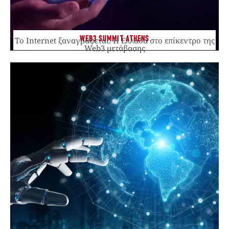
WEB3 SUMMIT ATHENS
Το Internet ξαναγράφεται. Η Ελλάδα στο επίκεντρο της
Web3 μετάβασης