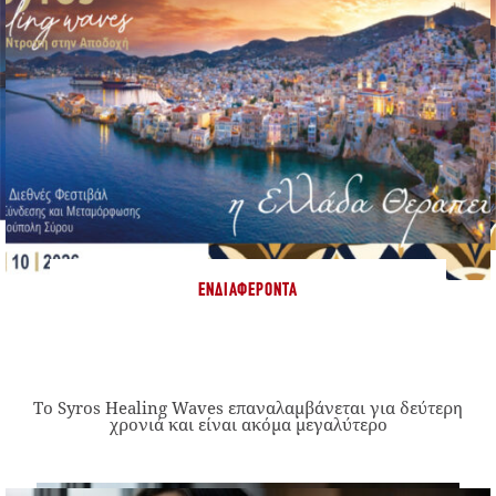
ΕΝΔΙΑΦΈΡΟΝΤΑ
Το Syros Healing Waves επαναλαμβάνεται για δεύτερη
χρονιά και είναι ακόμα μεγαλύτερο