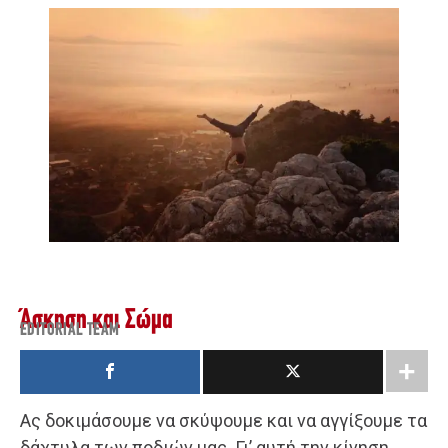
Άσκηση και Σώμα
EDITORIAL TEAM
Ας δοκιμάσουμε να σκύψουμε και να αγγίξουμε τα
δάχτυλα των ποδιών μας. Γι’ αυτή την κίνηση