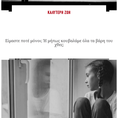
ΚΑΛΎΤΕΡΗ ΖΩΉ
Είμαστε ποτέ μόνοι; Ή μήπως κουβαλάμε όλα τα βάρη του
χθες;