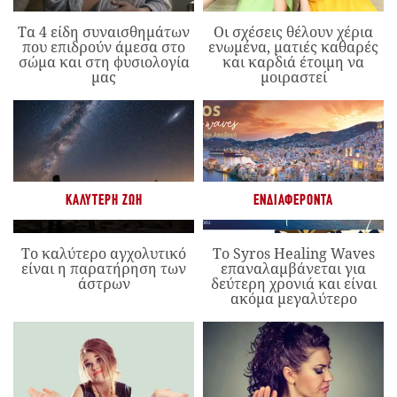
Τα 4 είδη συναισθημάτων
Οι σχέσεις θέλουν χέρια
που επιδρούν άμεσα στο
ενωμένα, ματιές καθαρές
σώμα και στη φυσιολογία
και καρδιά έτοιμη να
μας
μοιραστεί
ΚΑΛΎΤΕΡΗ ΖΩΉ
ΕΝΔΙΑΦΈΡΟΝΤΑ
Το καλύτερο αγχολυτικό
Το Syros Healing Waves
είναι η παρατήρηση των
επαναλαμβάνεται για
άστρων
δεύτερη χρονιά και είναι
ακόμα μεγαλύτερο