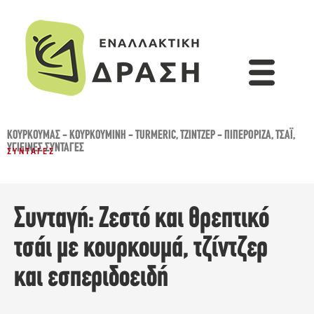
ΚΟΥΡΚΟΥΜΆΣ - ΚΟΥΡΚΟΥΜΊΝΗ - TURMERIC
,
ΤΖΊΝΤΖΕΡ - ΠΙΠΕΡΌΡΙΖΑ
,
ΤΣΆΙ
,
ΥΓΙΕΙΝΈΣ ΣΥΝΤΑΓΈΣ
ΣΥΝΤΑΓΈΣ
Συνταγή: Ζεστό και θρεπτικό
τσάι με κουρκουμά, τζίντζερ
και εσπεριδοειδή