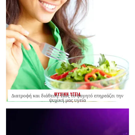
ΨΥΧΙΚΗ ΥΓΕΙΑ
Διατροφή και διάθεση: Πώς το φαγητό επηρεάζει την
ψυχική μας υγεία