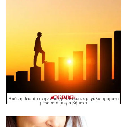
ΑΥΤΟΒΕΛΤΙΩΣΗ
Από τη θεωρία στην πράξη: Στοχεύστε μεγάλα οράματα
μέσα από μικρά βήματα