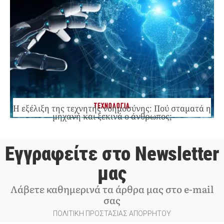
ΤΕΧΝΟΛΟΓΙΑ
Η εξέλιξη της τεχνητής νοημοσύνης: Πού σταματά η
μηχανή και ξεκινά ο άνθρωπος;
Εγγραφείτε στο Newsletter
μας
Λάβετε καθημερινά τα άρθρα μας στο e-mail
σας
ΠΟΛΙΤΙΚΗ ΠΡΟΣΤΑΣΙΑΣ ΑΠΟΡΡΗΤΟΥ