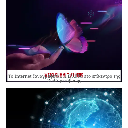
WEB3 SUMMIT ATHENS
Το Internet ξαναγράφεται. Η Ελλάδα στο επίκεντρο της
Web3 μετάβασης