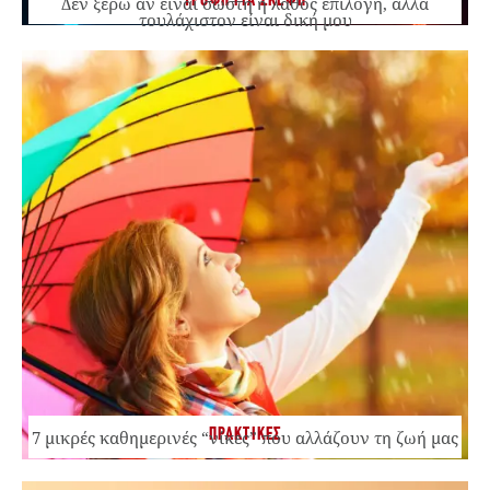
ΤΡΟΦΗ ΓΙΑ ΣΚΕΨΗ
Δεν ξέρω αν είναι σωστή ή λάθος επιλογή, αλλά
τουλάχιστον είναι δική μου
ΠΡΑΚΤΙΚΕΣ
7 μικρές καθημερινές “νίκες” που αλλάζουν τη ζωή μας