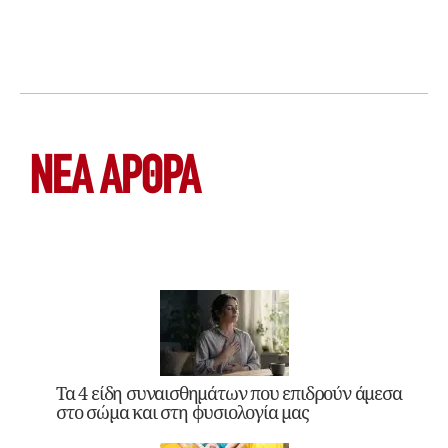
ΝΕΑ ΆΡΘΡΑ
Τα 4 είδη συναισθημάτων που επιδρούν άμεσα
στο σώμα και στη φυσιολογία μας