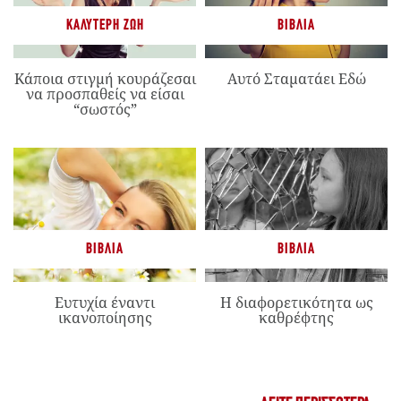
ΚΑΛΎΤΕΡΗ ΖΩΉ
ΒΙΒΛΊΑ
Κάποια στιγμή κουράζεσαι
Αυτό Σταματάει Εδώ
να προσπαθείς να είσαι
“σωστός”
ΒΙΒΛΊΑ
ΒΙΒΛΊΑ
Ευτυχία έναντι
Η διαφορετικότητα ως
ικανοποίησης
καθρέφτης