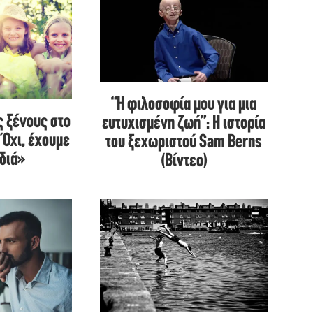
“Η φιλοσοφία μου για μια
 ξένους στο
ευτυχισμένη ζωή”: Η ιστορία
«Όχι, έχουμε
του ξεχωριστού Sam Berns
ιδιά»
(Βίντεο)