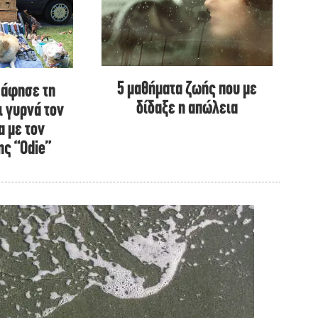
5 μαθήματα ζωής που με
υ άφησε τη
δίδαξε η απώλεια
ι γυρνά τον
α με τον
ης “Odie”