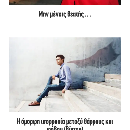
Μην μένεις θεατής…
Η όμορφη ισορροπία μεταξύ θάρρους και
φόβου (Βίντεο)