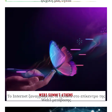
ψυχική μας υγεία
WEB3 SUMMIT ATHENS
Το Internet ξαναγράφεται. Η Ελλάδα στο επίκεντρο της
Web3 μετάβασης