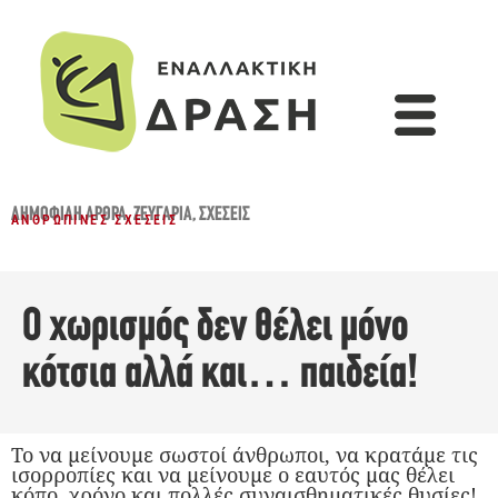
ΔΗΜΟΦΙΛΉ ΆΡΘΡΑ
,
ΖΕΥΓΆΡΙΑ
,
ΣΧΈΣΕΙΣ
ΑΝΘΡΏΠΙΝΕΣ ΣΧΈΣΕΙΣ
Ο χωρισμός δεν θέλει μόνο
κότσια αλλά και… παιδεία!
Το να μείνουμε σωστοί άνθρωποι, να κρατάμε τις
ισορροπίες και να μείνουμε ο εαυτός μας θέλει
κόπο, χρόνο και πολλές συναισθηματικές θυσίες!