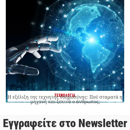
ΤΕΧΝΟΛΟΓΙΑ
Η εξέλιξη της τεχνητής νοημοσύνης: Πού σταματά η
μηχανή και ξεκινά ο άνθρωπος;
Εγγραφείτε στο Newsletter