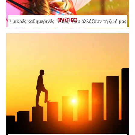
ΠΡΑΚΤΙΚΕΣ
7 μικρές καθημερινές “νίκες” που αλλάζουν τη ζωή μας