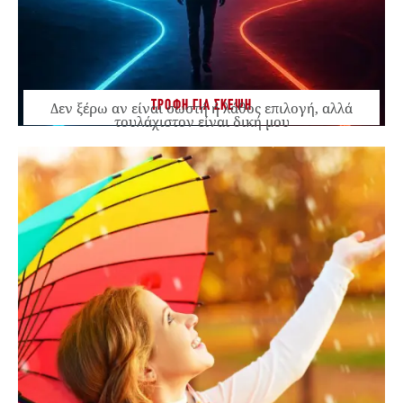
ΤΡΟΦΗ ΓΙΑ ΣΚΕΨΗ
Δεν ξέρω αν είναι σωστή ή λάθος επιλογή, αλλά
τουλάχιστον είναι δική μου