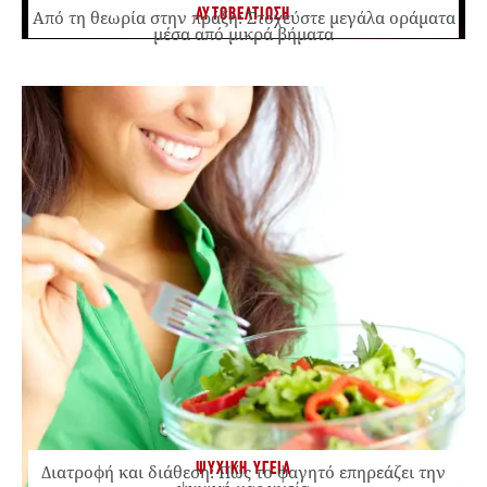
ΑΥΤΟΒΕΛΤΙΩΣΗ
Από τη θεωρία στην πράξη: Στοχεύστε μεγάλα οράματα
μέσα από μικρά βήματα
ΨΥΧΙΚΗ ΥΓΕΙΑ
Διατροφή και διάθεση: Πώς το φαγητό επηρεάζει την