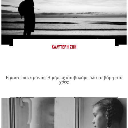
ΚΑΛΎΤΕΡΗ ΖΩΉ
Είμαστε ποτέ μόνοι; Ή μήπως κουβαλάμε όλα τα βάρη του
χθες;