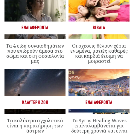
ΕΝΔΙΑΦΈΡΟΝΤΑ
ΒΙΒΛΊΑ
Τα 4 είδη συναισθημάτων
Οι σχέσεις θέλουν χέρια
που επιδρούν άμεσα στο
ενωμένα, ματιές καθαρές
σώμα και στη φυσιολογία
και καρδιά έτοιμη να
μας
μοιραστεί
ΚΑΛΎΤΕΡΗ ΖΩΉ
ΕΝΔΙΑΦΈΡΟΝΤΑ
Το καλύτερο αγχολυτικό
Το Syros Healing Waves
είναι η παρατήρηση των
επαναλαμβάνεται για
άστρων
δεύτερη χρονιά και είναι