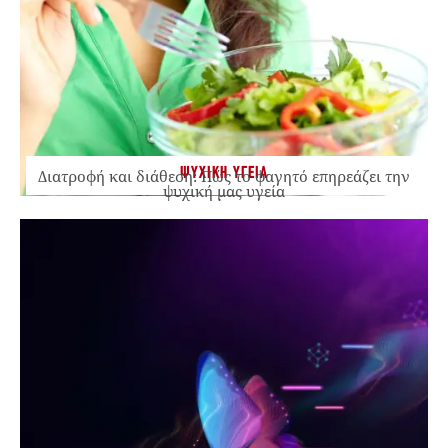
ΨΥΧΙΚΗ ΥΓΕΙΑ
Διατροφή και διάθεση: Πώς το φαγητό επηρεάζει την
ψυχική μας υγεία