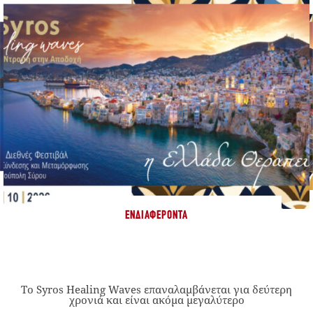
ΕΝΔΙΑΦΈΡΟΝΤΑ
Το Syros Healing Waves επαναλαμβάνεται για δεύτερη
χρονιά και είναι ακόμα μεγαλύτερο