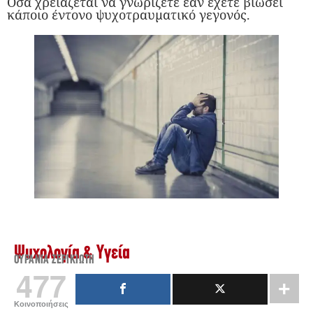
Όσα χρειάζεται να γνωρίζετε εάν έχετε βιώσει
κάποιο έντονο ψυχοτραυματικό γεγονός.
Ψυχολογία & Υγεία
ΟΥΡΑΝΊΑ ΖΕΡΙΚΙΏΤΗ
477
Κοινοποιήσεις