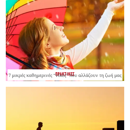
ΠΡΑΚΤΙΚΕΣ
7 μικρές καθημερινές “νίκες” που αλλάζουν τη ζωή μας