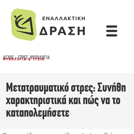
ΆΓΧΟΣ - ΣΤΡΕΣ
,
ΨΥΧΟΛΟΓΊΑ
ΨΥΧΟΛΟΓΊΑ & ΥΓΕΊΑ
Μετατραυματικό στρες: Συνήθη
χαρακτηριστικά και πώς να το
καταπολεμήσετε