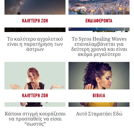
ΚΑΛΎΤΕΡΗ ΖΩΉ
ΕΝΔΙΑΦΈΡΟΝΤΑ
Το καλύτερο αγχολυτικό
Το Syros Healing Waves
είναι η παρατήρηση των
επαναλαμβάνεται για
άστρων
δεύτερη χρονιά και είναι
ακόμα μεγαλύτερο
ΚΑΛΎΤΕΡΗ ΖΩΉ
ΒΙΒΛΊΑ
Κάποια στιγμή κουράζεσαι
Αυτό Σταματάει Εδώ
να προσπαθείς να είσαι
“σωστός”