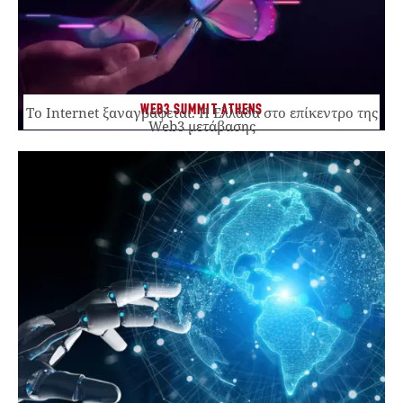
WEB3 SUMMIT ATHENS
Το Internet ξαναγράφεται. Η Ελλάδα στο επίκεντρο της
Web3 μετάβασης