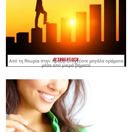
ΑΥΤΟΒΕΛΤΙΩΣΗ
Από τη θεωρία στην πράξη: Στοχεύστε μεγάλα οράματα
μέσα από μικρά βήματα