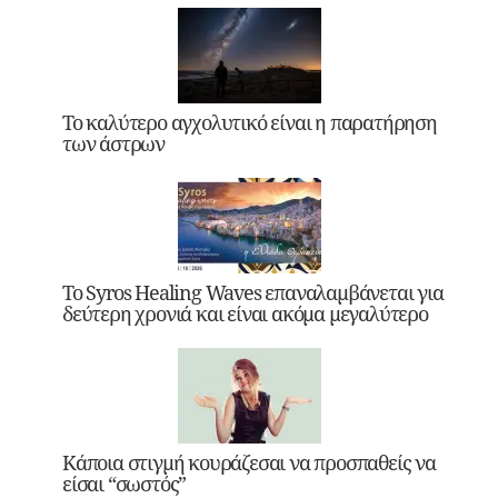
Το καλύτερο αγχολυτικό είναι η παρατήρηση
των άστρων
Το Syros Healing Waves επαναλαμβάνεται για
δεύτερη χρονιά και είναι ακόμα μεγαλύτερο
Κάποια στιγμή κουράζεσαι να προσπαθείς να
είσαι “σωστός”