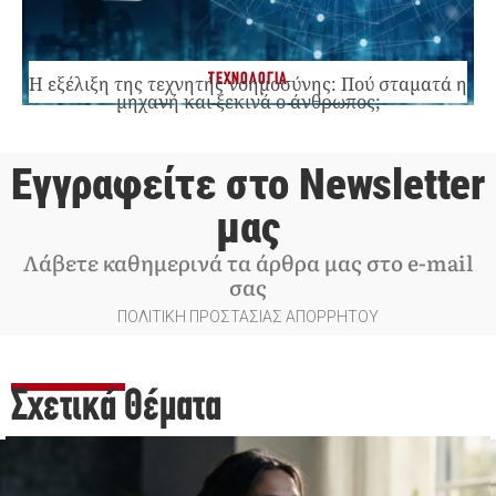
ΤΕΧΝΟΛΟΓΙΑ
Η εξέλιξη της τεχνητής νοημοσύνης: Πού σταματά η
μηχανή και ξεκινά ο άνθρωπος;
Εγγραφείτε στο Newsletter
μας
Λάβετε καθημερινά τα άρθρα μας στο e-mail
σας
ΠΟΛΙΤΙΚΗ ΠΡΟΣΤΑΣΙΑΣ ΑΠΟΡΡΗΤΟΥ
Σχετικά Θέματα