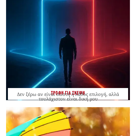
ΤΡΟΦΗ ΓΙΑ ΣΚΕΨΗ
Δεν ξέρω αν είναι σωστή ή λάθος επιλογή, αλλά
τουλάχιστον είναι δική μου