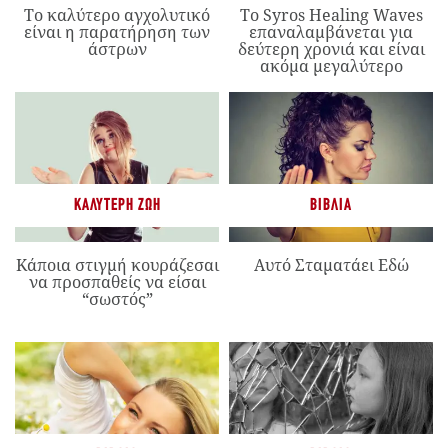
Το καλύτερο αγχολυτικό
Το Syros Healing Waves
είναι η παρατήρηση των
επαναλαμβάνεται για
άστρων
δεύτερη χρονιά και είναι
ακόμα μεγαλύτερο
ΚΑΛΎΤΕΡΗ ΖΩΉ
ΒΙΒΛΊΑ
Κάποια στιγμή κουράζεσαι
Αυτό Σταματάει Εδώ
να προσπαθείς να είσαι
“σωστός”