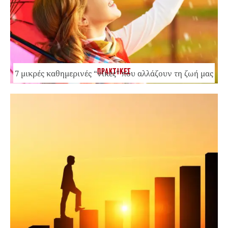
ΠΡΑΚΤΙΚΕΣ
7 μικρές καθημερινές “νίκες” που αλλάζουν τη ζωή μας