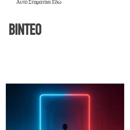
Αυτό Σταματάει Εδώ
ΒΙΝΤΕΟ