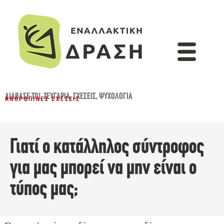
ΔΙΆΒΑΣΈ ΤΟ!
,
ΖΕΥΓΆΡΙΑ
,
ΣΧΈΣΕΙΣ
,
ΨΥΧΟΛΟΓΊΑ
ΑΝΘΡΏΠΙΝΕΣ ΣΧΈΣΕΙΣ
Γιατί ο κατάλληλος σύντροφος
για μας μπορεί να μην είναι ο
τύπος μας;