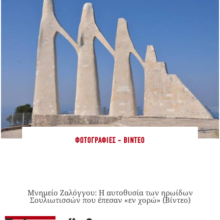
ΦΩΤΟΓΡΑΦΊΕΣ - ΒΊΝΤΕΟ
Μνημείο Ζαλόγγου: Η αυτοθυσία των ηρωίδων
Σουλιωτισσών που έπεσαν «εν χορώ» (Βίντεο)