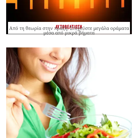
ΑΥΤΟΒΕΛΤΙΩΣΗ
Από τη θεωρία στην πράξη: Στοχεύστε μεγάλα οράματα
μέσα από μικρά βήματα