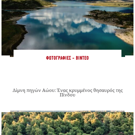
ΦΩΤΟΓΡΑΦΊΕΣ - ΒΊΝΤΕΟ
Λίμνη πηγών Αώου: Ένας κρυμμένος θησαυρός της
Πίνδου