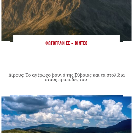
ΦΩΤΟΓΡΑΦΊΕΣ - ΒΊΝΤΕΟ
Δίρφυς: Το αγέρωχο βουνό της Εύβοιας και τα στολίδια
στους πρόποδές του