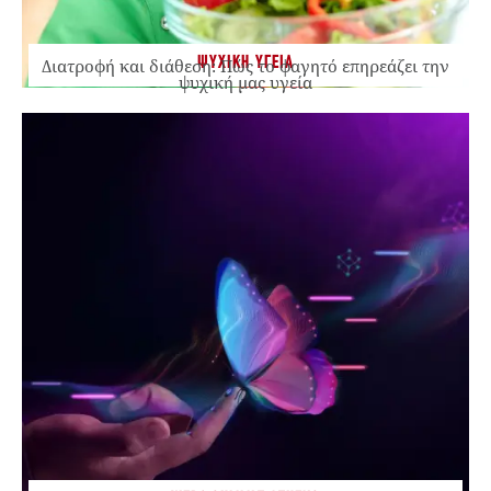
ΨΥΧΙΚΗ ΥΓΕΙΑ
Διατροφή και διάθεση: Πώς το φαγητό επηρεάζει την
ψυχική μας υγεία