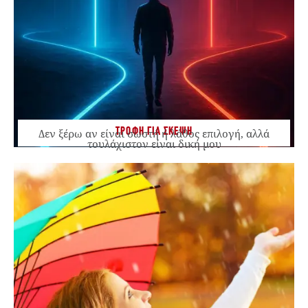
ΤΡΟΦΗ ΓΙΑ ΣΚΕΨΗ
Δεν ξέρω αν είναι σωστή ή λάθος επιλογή, αλλά
τουλάχιστον είναι δική μου