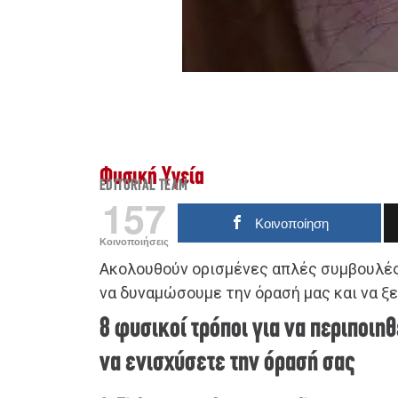
Φυσική Υγεία
EDITORIAL TEAM
157
Κοινοποίηση
Κοινοποιήσεις
Ακολουθούν ορισμένες απλές συμβουλές
να δυναμώσουμε την όρασή μας και να ξ
8 φυσικοί τρόποι για να περιποιηθ
να ενισχύσετε την όρασή σας