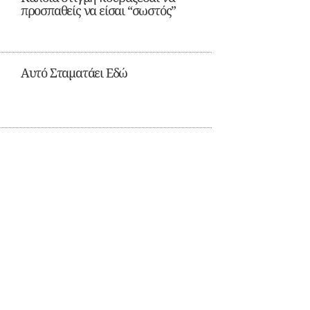
προσπαθείς να είσαι “σωστός”
Αυτό Σταματάει Εδώ