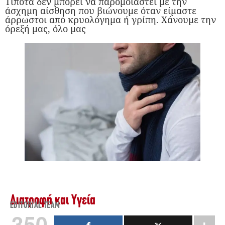
Τίποτα δεν μπορεί να παρομοιαστεί με την
άσχημη αίσθηση που βιώνουμε όταν είμαστε
άρρωστοι από κρυολόγημα ή γρίπη. Χάνουμε την
όρεξή μας, όλο μας
Διατροφή και Υγεία
EDITORIAL TEAM
350