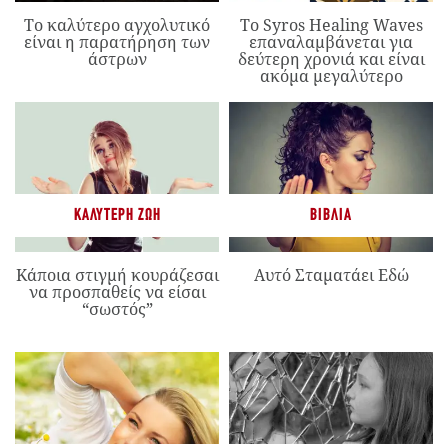
Το καλύτερο αγχολυτικό
Το Syros Healing Waves
είναι η παρατήρηση των
επαναλαμβάνεται για
άστρων
δεύτερη χρονιά και είναι
ακόμα μεγαλύτερο
ΚΑΛΎΤΕΡΗ ΖΩΉ
ΒΙΒΛΊΑ
Κάποια στιγμή κουράζεσαι
Αυτό Σταματάει Εδώ
να προσπαθείς να είσαι
“σωστός”