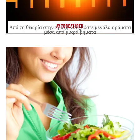
ΑΥΤΟΒΕΛΤΙΩΣΗ
Από τη θεωρία στην πράξη: Στοχεύστε μεγάλα οράματα
μέσα από μικρά βήματα