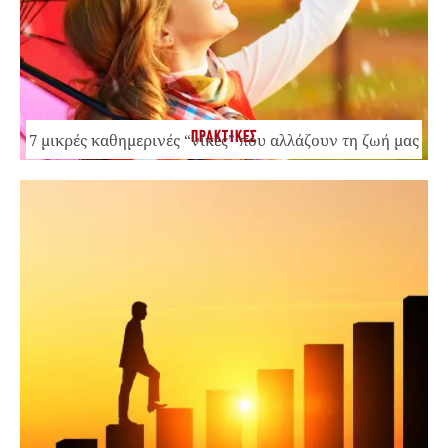
ΠΡΑΚΤΙΚΕΣ
7 μικρές καθημερινές “νίκες” που αλλάζουν τη ζωή μας