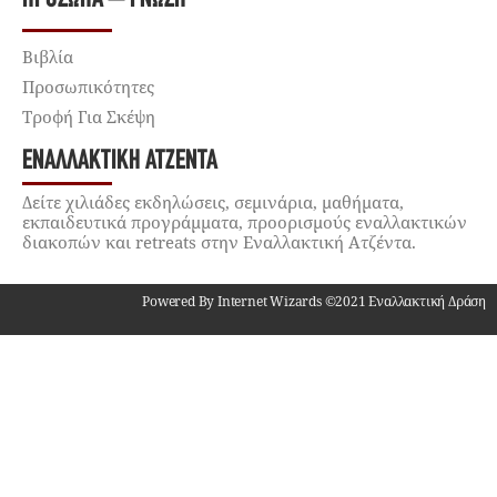
Βιβλία
Προσωπικότητες
Τροφή Για Σκέψη
ΕΝΑΛΛΑΚΤΙΚΉ ΑΤΖΈΝΤΑ
Δείτε χιλιάδες εκδηλώσεις, σεμινάρια, μαθήματα,
εκπαιδευτικά προγράμματα, προορισμούς εναλλακτικών
διακοπών και retreats στην Εναλλακτική Ατζέντα.
Powered By Internet Wizards ©2021 Εναλλακτική Δράση