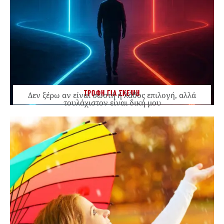
ΤΡΟΦΗ ΓΙΑ ΣΚΕΨΗ
Δεν ξέρω αν είναι σωστή ή λάθος επιλογή, αλλά
τουλάχιστον είναι δική μου