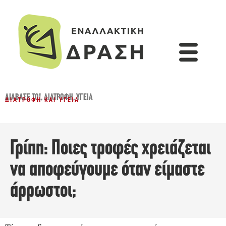
ΔΙΆΒΑΣΈ ΤΟ!
,
ΔΙΑΤΡΟΦΉ
,
ΥΓΕΊΑ
ΔΙΑΤΡΟΦΉ ΚΑΙ ΥΓΕΊΑ
Γρίπη: Ποιες τροφές χρειάζεται
να αποφεύγουμε όταν είμαστε
άρρωστοι;