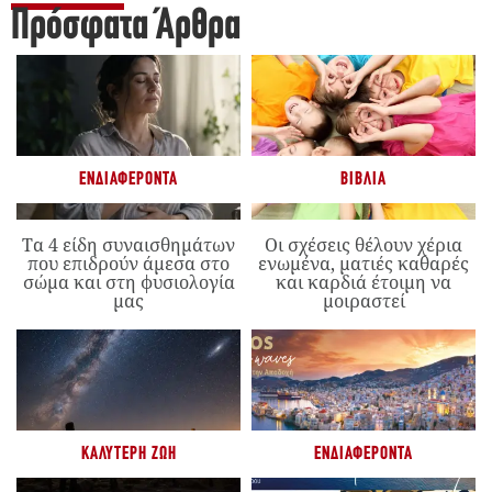
Πρόσφατα Άρθρα
ΕΝΔΙΑΦΈΡΟΝΤΑ
ΒΙΒΛΊΑ
Τα 4 είδη συναισθημάτων
Οι σχέσεις θέλουν χέρια
που επιδρούν άμεσα στο
ενωμένα, ματιές καθαρές
σώμα και στη φυσιολογία
και καρδιά έτοιμη να
μας
μοιραστεί
ΚΑΛΎΤΕΡΗ ΖΩΉ
ΕΝΔΙΑΦΈΡΟΝΤΑ