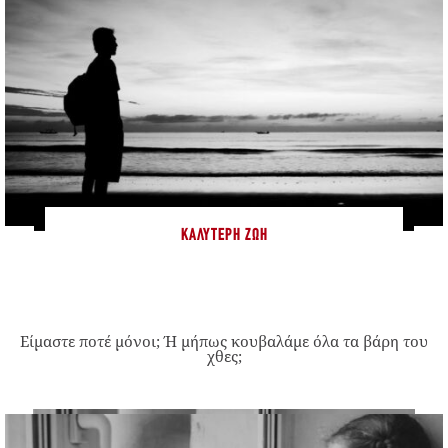
ΚΑΛΎΤΕΡΗ ΖΩΉ
Είμαστε ποτέ μόνοι; Ή μήπως κουβαλάμε όλα τα βάρη του
χθες;