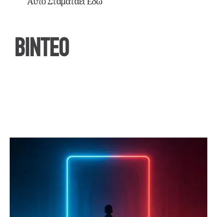
Αυτό Σταματάει Εδώ
ΒΙΝΤΕΟ