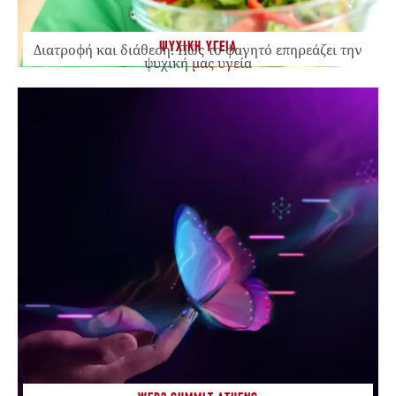
ΨΥΧΙΚΗ ΥΓΕΙΑ
Διατροφή και διάθεση: Πώς το φαγητό επηρεάζει την
ψυχική μας υγεία