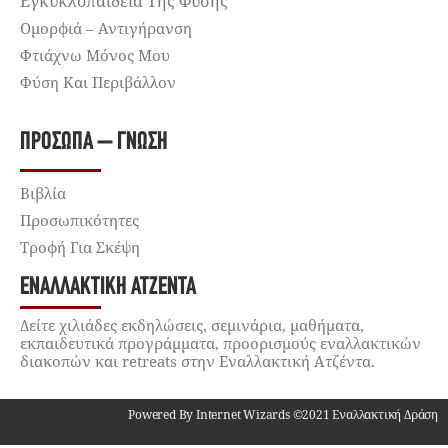
Εγκυκλοπαίδεια Της Φύσης
Ομορφιά – Αντιγήρανση
Φτιάχνω Μόνος Μου
Φύση Και Περιβάλλον
ΠΡΌΣΩΠΑ – ΓΝΏΣΗ
Βιβλία
Προσωπικότητες
Τροφή Για Σκέψη
ΕΝΑΛΛΑΚΤΙΚΉ ΑΤΖΈΝΤΑ
Δείτε χιλιάδες εκδηλώσεις, σεμινάρια, μαθήματα,
εκπαιδευτικά προγράμματα, προορισμούς εναλλακτικών
διακοπών και retreats στην Εναλλακτική Ατζέντα.
Powered By Internet Wizards ©2021 Εναλλακτική Δράση