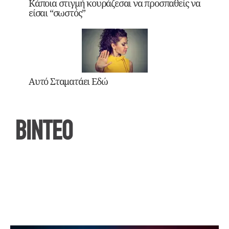
Κάποια στιγμή κουράζεσαι να προσπαθείς να
είσαι “σωστός”
Αυτό Σταματάει Εδώ
ΒΙΝΤΕΟ