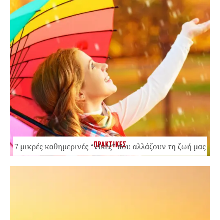
ΠΡΑΚΤΙΚΕΣ
7 μικρές καθημερινές “νίκες” που αλλάζουν τη ζωή μας