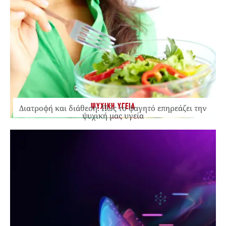
ΨΥΧΙΚΗ ΥΓΕΙΑ
Διατροφή και διάθεση: Πώς το φαγητό επηρεάζει την
ψυχική μας υγεία