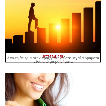
ΑΥΤΟΒΕΛΤΙΩΣΗ
Από τη θεωρία στην πράξη: Στοχεύστε μεγάλα οράματα
μέσα από μικρά βήματα