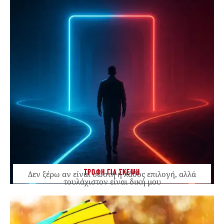
ΤΡΟΦΗ ΓΙΑ ΣΚΕΨΗ
Δεν ξέρω αν είναι σωστή ή λάθος επιλογή, αλλά
τουλάχιστον είναι δική μου