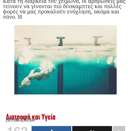
Κατά τη διάρκεια του χειμώνα, οι αρθρώσεις μας
τείνουν να γίνονται πιο δύσκαμπτες και πολλές
φορές να μας προκαλούν ενόχληση, ακόμα και
πόνο. Η
Διατροφή και Υγεία
EDITORIAL TEAM
162