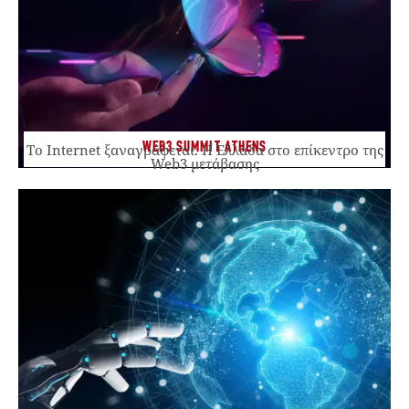
WEB3 SUMMIT ATHENS
Το Internet ξαναγράφεται. Η Ελλάδα στο επίκεντρο της
Web3 μετάβασης