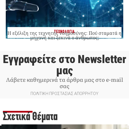
ΤΕΧΝΟΛΟΓΙΑ
Η εξέλιξη της τεχνητής νοημοσύνης: Πού σταματά η
μηχανή και ξεκινά ο άνθρωπος;
Εγγραφείτε στο Newsletter
μας
Λάβετε καθημερινά τα άρθρα μας στο e-mail
σας
ΠΟΛΙΤΙΚΗ ΠΡΟΣΤΑΣΙΑΣ ΑΠΟΡΡΗΤΟΥ
Σχετικά Θέματα