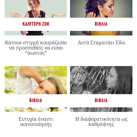
ΚΑΛΎΤΕΡΗ ΖΩΉ
ΒΙΒΛΊΑ
Κάποια στιγμή κουράζεσαι
Αυτό Σταματάει Εδώ
να προσπαθείς να είσαι
“σωστός”
ΒΙΒΛΊΑ
ΒΙΒΛΊΑ
Ευτυχία έναντι
Η διαφορετικότητα ως
ικανοποίησης
καθρέφτης