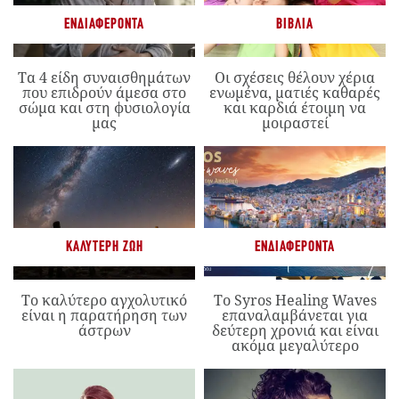
ΕΝΔΙΑΦΈΡΟΝΤΑ
ΒΙΒΛΊΑ
Τα 4 είδη συναισθημάτων
Οι σχέσεις θέλουν χέρια
που επιδρούν άμεσα στο
ενωμένα, ματιές καθαρές
σώμα και στη φυσιολογία
και καρδιά έτοιμη να
μας
μοιραστεί
ΚΑΛΎΤΕΡΗ ΖΩΉ
ΕΝΔΙΑΦΈΡΟΝΤΑ
Το καλύτερο αγχολυτικό
Το Syros Healing Waves
είναι η παρατήρηση των
επαναλαμβάνεται για
άστρων
δεύτερη χρονιά και είναι
ακόμα μεγαλύτερο