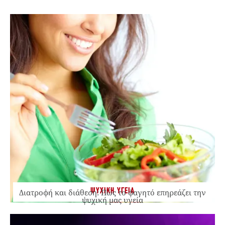
ΨΥΧΙΚΗ ΥΓΕΙΑ
Διατροφή και διάθεση: Πώς το φαγητό επηρεάζει την
ψυχική μας υγεία