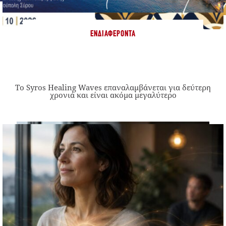
ΕΝΔΙΑΦΈΡΟΝΤΑ
Το Syros Healing Waves επαναλαμβάνεται για δεύτερη
χρονιά και είναι ακόμα μεγαλύτερο