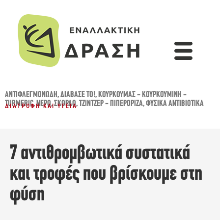
ΑΝΤΙΦΛΕΓΜΟΝΏΔΗ
,
ΔΙΆΒΑΣΈ ΤΟ!
,
ΚΟΥΡΚΟΥΜΆΣ - ΚΟΥΡΚΟΥΜΊΝΗ -
TURMERIC
,
ΝΕΡΌ
,
ΣΚΌΡΔΟ
,
ΤΖΊΝΤΖΕΡ - ΠΙΠΕΡΌΡΙΖΑ
,
ΦΥΣΙΚΆ ΑΝΤΙΒΙΟΤΙΚΆ
ΔΙΑΤΡΟΦΉ ΚΑΙ ΥΓΕΊΑ
7 αντιθρομβωτικά συστατικά
και τροφές που βρίσκουμε στη
φύση