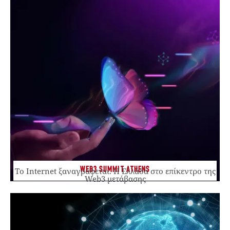
WEB3 SUMMIT ATHENS
Το Internet ξαναγράφεται. Η Ελλάδα στο επίκεντρο της
Web3 μετάβασης