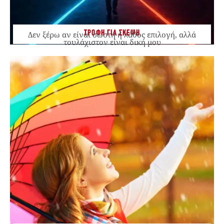
ΤΡΟΦΗ ΓΙΑ ΣΚΕΨΗ
Δεν ξέρω αν είναι σωστή ή λάθος επιλογή, αλλά
τουλάχιστον είναι δική μου