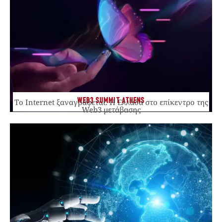
WEB3 SUMMIT ATHENS
Το Internet ξαναγράφεται. Η Ελλάδα στο επίκεντρο της
Web3 μετάβασης