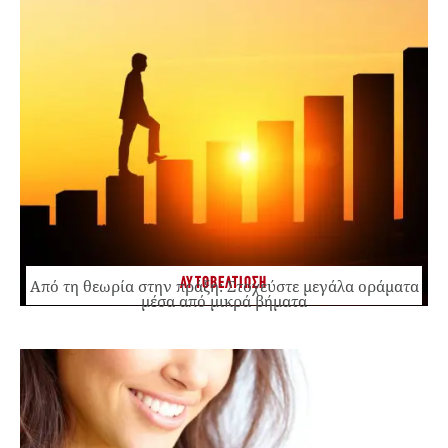
ΑΥΤΟΒΕΛΤΙΩΣΗ
Από τη θεωρία στην πράξη: Στοχεύστε μεγάλα οράματα
μέσα από μικρά βήματα