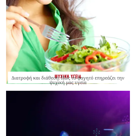
ΨΥΧΙΚΗ ΥΓΕΙΑ
Διατροφή και διάθεση: Πώς το φαγητό επηρεάζει την
ψυχική μας υγεία