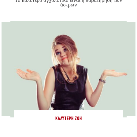
άστρων
ΚΑΛΎΤΕΡΗ ΖΩΉ