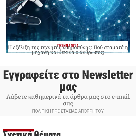
ΤΕΧΝΟΛΟΓΙΑ
Η εξέλιξη της τεχνητής νοημοσύνης: Πού σταματά η
μηχανή και ξεκινά ο άνθρωπος;
Εγγραφείτε στο Newsletter
μας
Λάβετε καθημερινά τα άρθρα μας στο e-mail
σας
ΠΟΛΙΤΙΚΗ ΠΡΟΣΤΑΣΙΑΣ ΑΠΟΡΡΗΤΟΥ