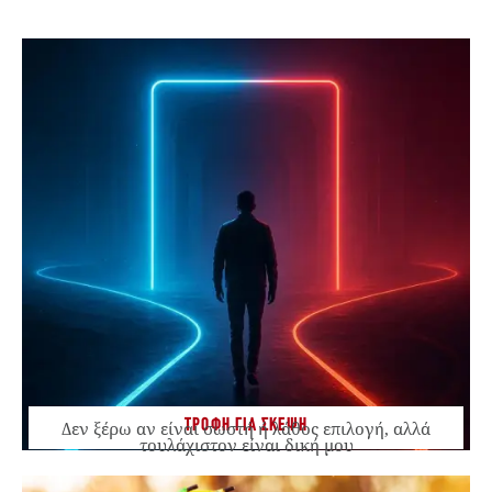
ΤΡΟΦΗ ΓΙΑ ΣΚΕΨΗ
Δεν ξέρω αν είναι σωστή ή λάθος επιλογή, αλλά
τουλάχιστον είναι δική μου