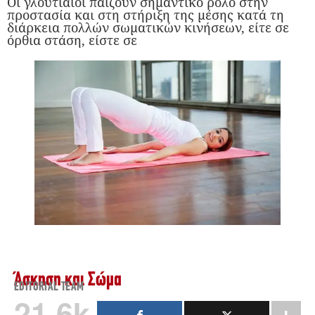
Οι γλουτιαίοι παίζουν σημαντικό ρόλο στην
προστασία και στη στήριξη της μέσης κατά τη
διάρκεια πολλών σωματικών κινήσεων, είτε σε
όρθια στάση, είστε σε
Άσκηση και Σώμα
EDITORIAL TEAM
21.6k