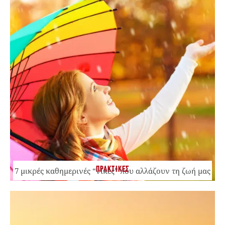
ΠΡΑΚΤΙΚΕΣ
7 μικρές καθημερινές “νίκες” που αλλάζουν τη ζωή μας