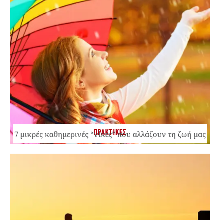
ΠΡΑΚΤΙΚΕΣ
7 μικρές καθημερινές “νίκες” που αλλάζουν τη ζωή μας