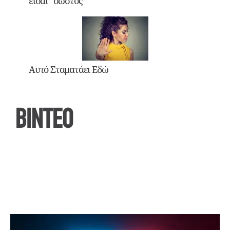
είσαι “σωστός”
Αυτό Σταματάει Εδώ
ΒΙΝΤΕΟ