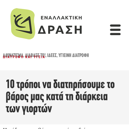
ΑΔΥΝΆΤΙΣΜΑ
,
ΔΙΆΒΑΣΈ ΤΟ!
,
ΙΔΈΕΣ
,
ΥΓΙΕΙΝΉ ΔΙΑΤΡΟΦΉ
ΔΙΑΤΡΟΦΉ ΚΑΙ ΥΓΕΊΑ
10 τρόποι να διατηρήσουμε το
βάρος μας κατά τη διάρκεια
των γιορτών