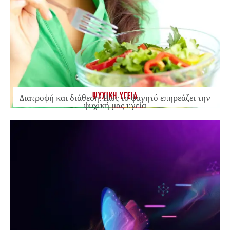
ΨΥΧΙΚΗ ΥΓΕΙΑ
Διατροφή και διάθεση: Πώς το φαγητό επηρεάζει την
ψυχική μας υγεία