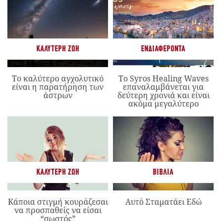
ΚΑΛΎΤΕΡΗ ΖΩΉ
ΕΝΔΙΑΦΈΡΟΝΤΑ
Το καλύτερο αγχολυτικό
Το Syros Healing Waves
είναι η παρατήρηση των
επαναλαμβάνεται για
άστρων
δεύτερη χρονιά και είναι
ακόμα μεγαλύτερο
ΚΑΛΎΤΕΡΗ ΖΩΉ
ΒΙΒΛΊΑ
Κάποια στιγμή κουράζεσαι
Αυτό Σταματάει Εδώ
να προσπαθείς να είσαι
“σωστός”