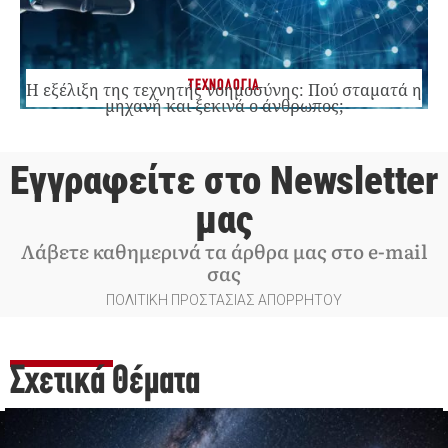
ΤΕΧΝΟΛΟΓΙΑ
Η εξέλιξη της τεχνητής νοημοσύνης: Πού σταματά η
μηχανή και ξεκινά ο άνθρωπος;
Εγγραφείτε στο Newsletter
μας
Λάβετε καθημερινά τα άρθρα μας στο e-mail
σας
ΠΟΛΙΤΙΚΗ ΠΡΟΣΤΑΣΙΑΣ ΑΠΟΡΡΗΤΟΥ
Σχετικά Θέματα