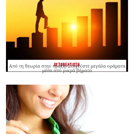
ΑΥΤΟΒΕΛΤΙΩΣΗ
Από τη θεωρία στην πράξη: Στοχεύστε μεγάλα οράματα
μέσα από μικρά βήματα