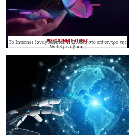
WEB3 SUMMIT ATHENS
Το Internet ξαναγράφεται. Η Ελλάδα στο επίκεντρο της
Web3 μετάβασης