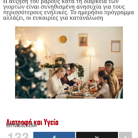
Η αύξηση του βάρους κατά τη διάρκεια των
γιορτών είναι συνηθισμένη ανησυχία για τους
περισσότερους ενήλικες. Το ημερήσιο πρόγραμμα
αλλάζει, οι ευκαιρίες για κατανάλωση
Διατροφή και Υγεία
EDITORIAL TEAM
133