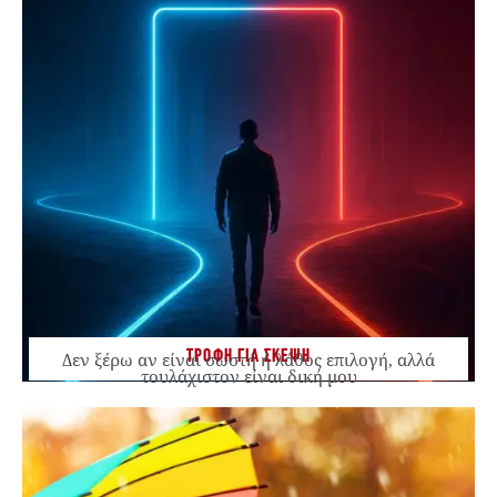
ΤΡΟΦΗ ΓΙΑ ΣΚΕΨΗ
Δεν ξέρω αν είναι σωστή ή λάθος επιλογή, αλλά
τουλάχιστον είναι δική μου