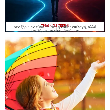
ΤΡΟΦΗ ΓΙΑ ΣΚΕΨΗ
Δεν ξέρω αν είναι σωστή ή λάθος επιλογή, αλλά
τουλάχιστον είναι δική μου