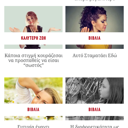
ΚΑΛΎΤΕΡΗ ΖΩΉ
ΒΙΒΛΊΑ
Κάποια στιγμή κουράζεσαι
Αυτό Σταματάει Εδώ
να προσπαθείς να είσαι
“σωστός”
ΒΙΒΛΊΑ
ΒΙΒΛΊΑ
Ευτυχία έναντι
Η διαφορετικότητα ως