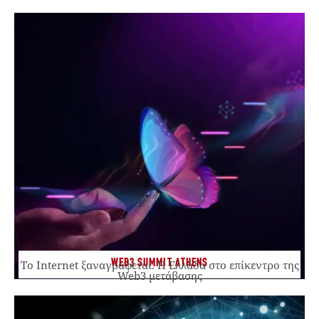
WEB3 SUMMIT ATHENS
Το Internet ξαναγράφεται. Η Ελλάδα στο επίκεντρο της
Web3 μετάβασης