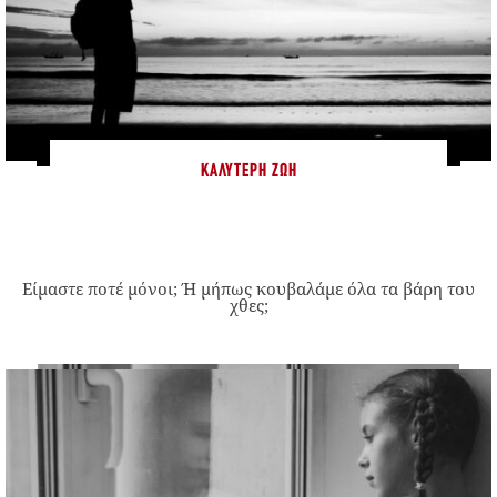
ΚΑΛΎΤΕΡΗ ΖΩΉ
Είμαστε ποτέ μόνοι; Ή μήπως κουβαλάμε όλα τα βάρη του
χθες;