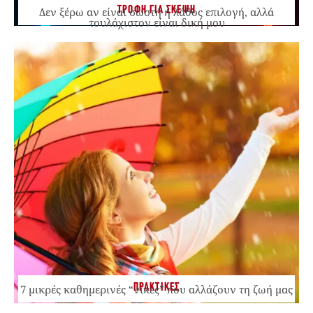
ΤΡΟΦΗ ΓΙΑ ΣΚΕΨΗ
Δεν ξέρω αν είναι σωστή ή λάθος επιλογή, αλλά
τουλάχιστον είναι δική μου
ΠΡΑΚΤΙΚΕΣ
7 μικρές καθημερινές “νίκες” που αλλάζουν τη ζωή μας