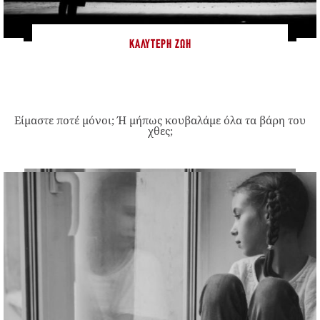
ΚΑΛΎΤΕΡΗ ΖΩΉ
Είμαστε ποτέ μόνοι; Ή μήπως κουβαλάμε όλα τα βάρη του
χθες;