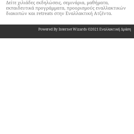
Δείτε χιλιάδες εκδηλώσεις, σεμινάρια, μαθήματα,
εκπαιδευτικά προγράμματα, προορισμούς εναλλακτικών
διακοπών και retreats στην Εναλλακτική Ατζέντα.
Powered By Internet Wizards ©2021 Εναλλακτική Δράση