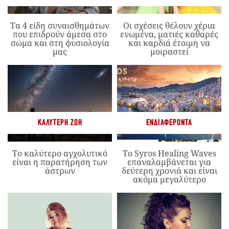
Τα 4 είδη συναισθημάτων
Οι σχέσεις θέλουν χέρια
που επιδρούν άμεσα στο
ενωμένα, ματιές καθαρές
σώμα και στη φυσιολογία
και καρδιά έτοιμη να
μας
μοιραστεί
ΚΑΛΎΤΕΡΗ ΖΩΉ
ΕΝΔΙΑΦΈΡΟΝΤΑ
Το καλύτερο αγχολυτικό
Το Syros Healing Waves
είναι η παρατήρηση των
επαναλαμβάνεται για
άστρων
δεύτερη χρονιά και είναι
ακόμα μεγαλύτερο