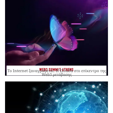
WEB3 SUMMIT ATHENS
Το Internet ξαναγράφεται. Η Ελλάδα στο επίκεντρο της
Web3 μετάβασης