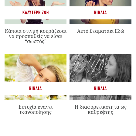
ΚΑΛΎΤΕΡΗ ΖΩΉ
ΒΙΒΛΊΑ
Κάποια στιγμή κουράζεσαι
Αυτό Σταματάει Εδώ
να προσπαθείς να είσαι
“σωστός”
ΒΙΒΛΊΑ
ΒΙΒΛΊΑ
Ευτυχία έναντι
Η διαφορετικότητα ως
ικανοποίησης
καθρέφτης