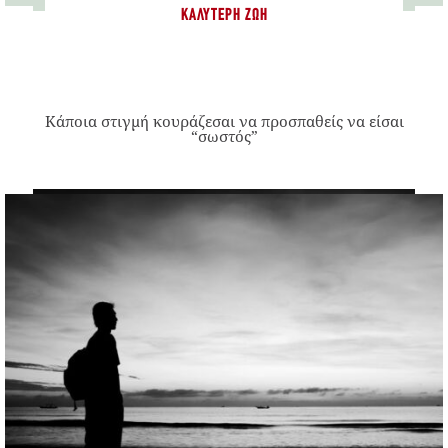
ΚΑΛΎΤΕΡΗ ΖΩΉ
Κάποια στιγμή κουράζεσαι να προσπαθείς να είσαι
“σωστός”