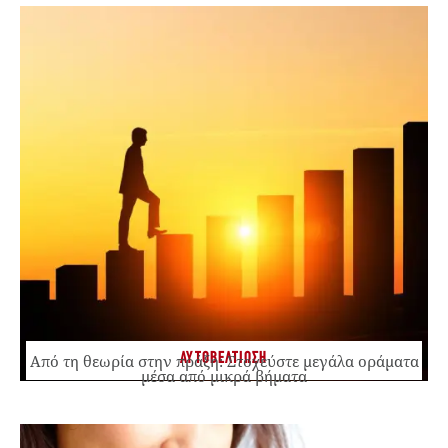
ΑΥΤΟΒΕΛΤΙΩΣΗ
Από τη θεωρία στην πράξη: Στοχεύστε μεγάλα οράματα
μέσα από μικρά βήματα