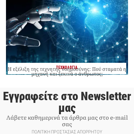
ΤΕΧΝΟΛΟΓΙΑ
Η εξέλιξη της τεχνητής νοημοσύνης: Πού σταματά η
μηχανή και ξεκινά ο άνθρωπος;
Εγγραφείτε στο Newsletter
μας
Λάβετε καθημερινά τα άρθρα μας στο e-mail
σας
ΠΟΛΙΤΙΚΗ ΠΡΟΣΤΑΣΙΑΣ ΑΠΟΡΡΗΤΟΥ