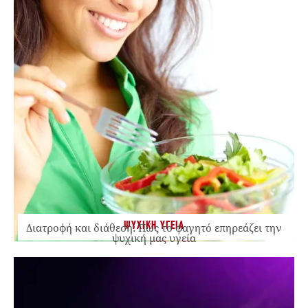
ΨΥΧΙΚΗ ΥΓΕΙΑ
Διατροφή και διάθεση: Πώς το φαγητό επηρεάζει την
ψυχική μας υγεία