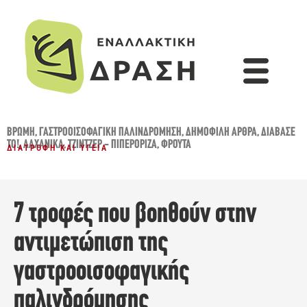
ΒΡΏΜΗ
,
ΓΑΣΤΡΟΟΙΣΟΦΑΓΙΚΉ ΠΑΛΙΝΔΡΌΜΗΣΗ
,
ΔΗΜΟΦΙΛΉ ΆΡΘΡΑ
,
ΔΙΆΒΑΣΈ
ΤΟ!
,
ΛΑΧΑΝΙΚΆ
,
ΤΖΊΝΤΖΕΡ - ΠΙΠΕΡΌΡΙΖΑ
,
ΦΡΟΎΤΑ
ΔΙΑΤΡΟΦΉ ΚΑΙ ΥΓΕΊΑ
7 τροφές που βοηθούν στην
αντιμετώπιση της
γαστροοισοφαγικής
παλινδρόμησης