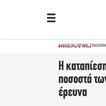
ΔΙΆΒΑΣΈ ΤΟ!
,
ΈΡΕΥΝΕΣ
,
ΣΥΝΑΙΣΘΉΜ
ΨΥΧΟΛΟΓΊΑ & ΥΓΕΊΑ
Η καταπίεσ
ποσοστά τω
έρευνα