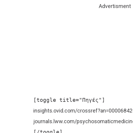
Advertisment
[toggle title="Πηγές"]
insights.ovid.com/crossref?an=0000684
journals.lww.com/psychosomaticmedicin
[/toggle]