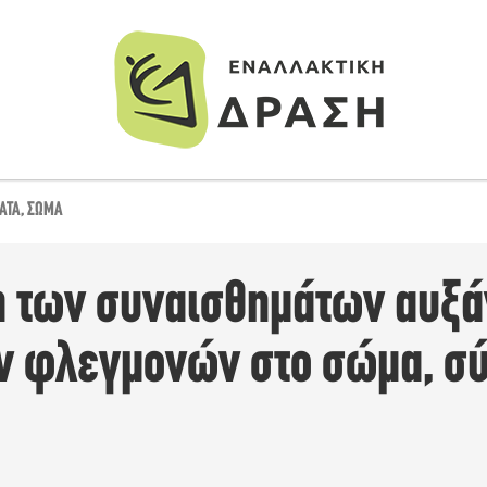
ΑΤΑ
,
ΣΏΜΑ
η των συναισθημάτων αυξά
ν φλεγμονών στο σώμα, σ