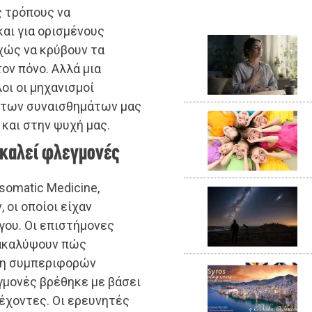
ς τρόπους να
και για ορισμένους
χώς να κρύβουν τα
ον πόνο. Αλλά μια
οι οι μηχανισμοί
η των συναισθημάτων μας
και στην ψυχή μας.
οκαλεί φλεγμονές
somatic Medicine,
 οι οποίοι είχαν
γου. Οι επιστήμονες
νακαλύψουν πώς
ίδη συμπεριφορών
γμονές βρέθηκε με βάσει
έχοντες. Οι ερευνητές