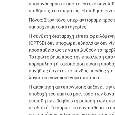
αποσυνδεόμαστε από το έντονο συναίσθη
αισθήσεις του σώματος. Η αίσθηση είνα
Πόνος: Στον πόνο, υπερ-αντιδράμε προσ
και συχνά αυτό-κατηγορίες.
Η σύνθετη διαταραχή stress οφειλόμεν
(CPTSD) δεν υποχωρεί εύκολα αν δεν γίν
προσπάθεια ώστε να επιλυθούν τα προβ
Το πρώτο βήμα προς την επούλωση από 
παραμέληση ή κακοποίηση είναι η αποδοχ
συνήθως έρχεται το πένθος· πένθος για
λόγω του γονεϊκού ναρκισσισμού.
Η απόκτηση αυτεπίγνωσης αυξάνει την 
αποδοχή του εαυτού μας, τόσο των δυνα
ευαίσθητων, βοηθά στη μείωση των συν
σταδιακά. Τα σαρωτικά συναισθήματα απ
αυτο-απόρριψης) μπορεί να αποτελούν έ