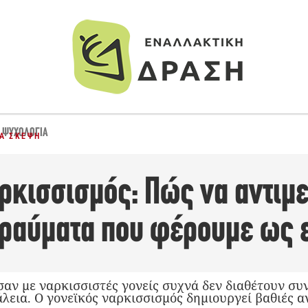
,
ΨΥΧΟΛΟΓΊΑ
ΙΑ ΣΚΈΨΗ
αρκισσισμός: Πώς να αντιμ
 τραύματα που φέρουμε ως 
σαν με ναρκισσιστές γονείς συχνά δεν διαθέτουν συ
λεια. Ο γονεϊκός ναρκισσισμός δημιουργεί βαθιές α