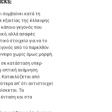
acks;
ι συμβαίνει κατά τη
k εξαιτίας της έλλειψης
ό κάποιο γεγονός που
ικό, αλλά ασαφές
ικό στοιχείο για να το
γονός από το παρελθόν.
ύννεφο χωρίς όμως μορφή.
ι σε κατάσταση υπερ-
η-οπτική ανάμνηση.
. Κατακλύζεται από
ύτερα απ’ ότι αντιστοιχεί
ίσκεται. Τα
 ένταση και στα