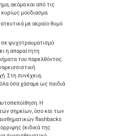
μα, ακόμα και από τις
ι κυρίως μούδιασμα.
τατευτικά με ακραίο θυμό
η σε ψυχοτραυματισμό
ει η απαραίτητη
λήματα του παρελθόντος.
ναρκισσιστική
ή. Στη συνέχεια,
 όλα όσα χάσαμε ως παιδιά
αυτοπεποίθηση. Η
τών σημείων, όσο και των
αισθηματικών flashbacks
όρριψης (ειδικά της
να συναισθηματικό