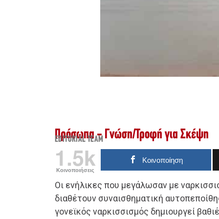
Πρόσωπα - Γνώση
/
Τροφή για Σκέψη
EDITORIAL TEAM
1.5k
Κοινοποίηση
Κοινοποιήσεις
Οι ενήλικες που μεγάλωσαν με ναρκισσι
διαθέτουν συναισθηματική αυτοπεποίθησ
γονεϊκός ναρκισσισμός δημιουργεί βαθιέ