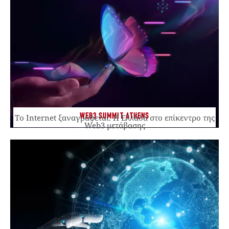
WEB3 SUMMIT ATHENS
Το Internet ξαναγράφεται. Η Ελλάδα στο επίκεντρο της
Web3 μετάβασης