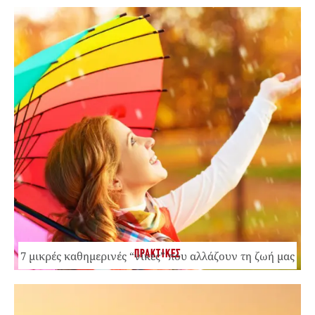
ΠΡΑΚΤΙΚΕΣ
7 μικρές καθημερινές “νίκες” που αλλάζουν τη ζωή μας