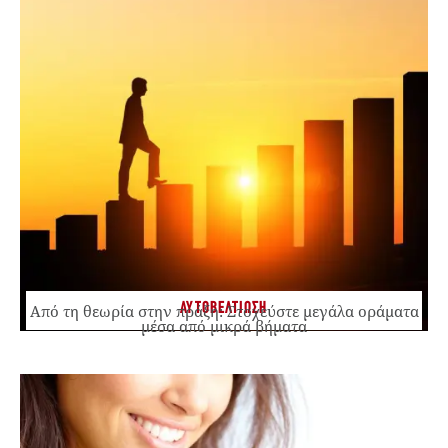
ΑΥΤΟΒΕΛΤΙΩΣΗ
Από τη θεωρία στην πράξη: Στοχεύστε μεγάλα οράματα
μέσα από μικρά βήματα