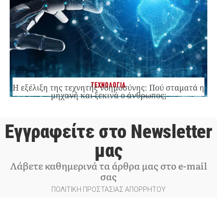
ΤΕΧΝΟΛΟΓΙΑ
Η εξέλιξη της τεχνητής νοημοσύνης: Πού σταματά η
μηχανή και ξεκινά ο άνθρωπος;
Εγγραφείτε στο Newsletter
μας
Λάβετε καθημερινά τα άρθρα μας στο e-mail
σας
ΠΟΛΙΤΙΚΗ ΠΡΟΣΤΑΣΙΑΣ ΑΠΟΡΡΗΤΟΥ