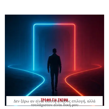
ΤΡΟΦΗ ΓΙΑ ΣΚΕΨΗ
Δεν ξέρω αν είναι σωστή ή λάθος επιλογή, αλλά
τουλάχιστον είναι δική μου