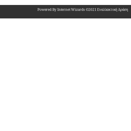
Powered By Internet Wizards ©2021 Εναλλακτική Δράση