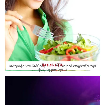
ΨΥΧΙΚΗ ΥΓΕΙΑ
Διατροφή και διάθεση: Πώς το φαγητό επηρεάζει την
ψυχική μας υγεία