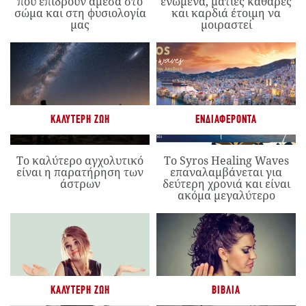
που επιδρούν άμεσα στο
ενωμένα, ματιές καθαρές
σώμα και στη φυσιολογία
και καρδιά έτοιμη να
μας
μοιραστεί
ΚΑΛΎΤΕΡΗ ΖΩΉ
ΕΝΔΙΑΦΈΡΟΝΤΑ
Το καλύτερο αγχολυτικό
Το Syros Healing Waves
είναι η παρατήρηση των
επαναλαμβάνεται για
άστρων
δεύτερη χρονιά και είναι
ακόμα μεγαλύτερο
ΚΑΛΎΤΕΡΗ ΖΩΉ
ΒΙΒΛΊΑ