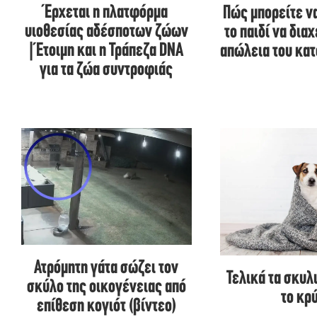
Έρχεται η πλατφόρμα
Πώς μπορείτε ν
υιοθεσίας αδέσποτων ζώων
το παιδί να διαχ
| Έτοιμη και η Τράπεζα DNA
απώλεια του κατ
για τα ζώα συντροφιάς
Ατρόμητη γάτα σώζει τον
Τελικά τα σκυλ
σκύλο της οικογένειας από
το κρύ
επίθεση κογιότ (βίντεο)