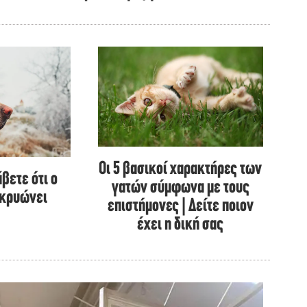
Οι 5 βασικοί χαρακτήρες των
βετε ότι ο
γατών σύμφωνα με τους
 κρυώνει
επιστήμονες | Δείτε ποιον
έχει η δική σας