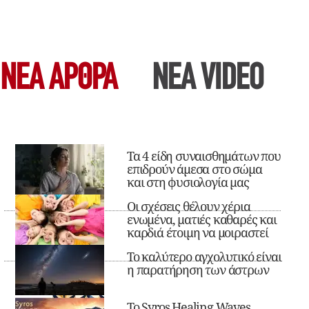
ΝΕΑ ΆΡΘΡΑ
ΝΕΑ VIDEO
Τα 4 είδη συναισθημάτων που
επιδρούν άμεσα στο σώμα
και στη φυσιολογία μας
Οι σχέσεις θέλουν χέρια
ενωμένα, ματιές καθαρές και
καρδιά έτοιμη να μοιραστεί
Το καλύτερο αγχολυτικό είναι
η παρατήρηση των άστρων
Το Syros Healing Waves