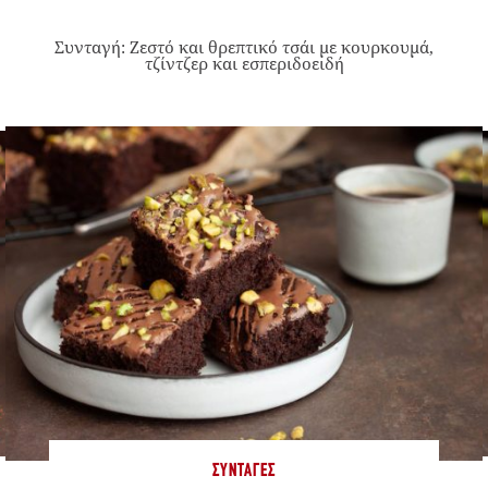
Συνταγή: Ζεστό και θρεπτικό τσάι με κουρκουμά,
τζίντζερ και εσπεριδοειδή
ΣΥΝΤΑΓΈΣ