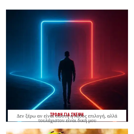
ΤΡΟΦΗ ΓΙΑ ΣΚΕΨΗ
Δεν ξέρω αν είναι σωστή ή λάθος επιλογή, αλλά
τουλάχιστον είναι δική μου