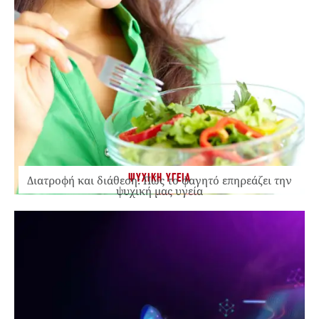
ΨΥΧΙΚΗ ΥΓΕΙΑ
Διατροφή και διάθεση: Πώς το φαγητό επηρεάζει την
ψυχική μας υγεία