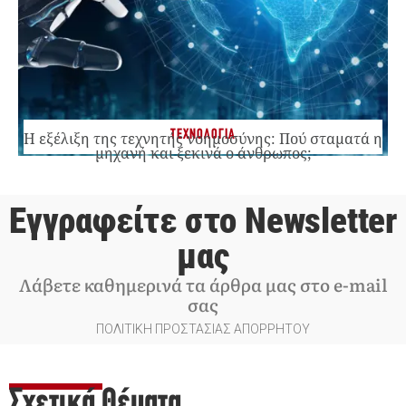
ΤΕΧΝΟΛΟΓΙΑ
Η εξέλιξη της τεχνητής νοημοσύνης: Πού σταματά η
μηχανή και ξεκινά ο άνθρωπος;
Εγγραφείτε στο Newsletter
μας
Λάβετε καθημερινά τα άρθρα μας στο e-mail
σας
ΠΟΛΙΤΙΚΗ ΠΡΟΣΤΑΣΙΑΣ ΑΠΟΡΡΗΤΟΥ
Σχετικά Θέματα