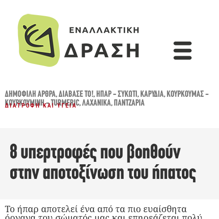
ΔΗΜΟΦΙΛΉ ΆΡΘΡΑ
,
ΔΙΆΒΑΣΈ ΤΟ!
,
ΗΠΑΡ - ΣΥΚΏΤΙ
,
ΚΑΡΎΔΙΑ
,
ΚΟΥΡΚΟΥΜΆΣ -
ΚΟΥΡΚΟΥΜΊΝΗ - TURMERIC
,
ΛΑΧΑΝΙΚΆ
,
ΠΑΝΤΖΆΡΙΑ
ΔΙΑΤΡΟΦΉ ΚΑΙ ΥΓΕΊΑ
8 υπερτροφές που βοηθούν
στην αποτοξίνωση του ήπατος
Το ήπαρ αποτελεί ένα από τα πιο ευαίσθητα
όργανα του σώματός μας και επηρεάζεται πολύ