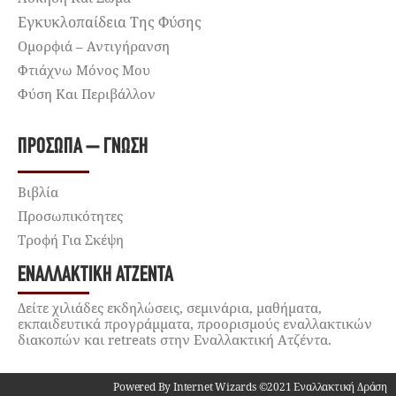
Εγκυκλοπαίδεια Της Φύσης
Ομορφιά – Αντιγήρανση
Φτιάχνω Μόνος Μου
Φύση Και Περιβάλλον
ΠΡΌΣΩΠΑ – ΓΝΏΣΗ
Βιβλία
Προσωπικότητες
Τροφή Για Σκέψη
ΕΝΑΛΛΑΚΤΙΚΉ ΑΤΖΈΝΤΑ
Δείτε χιλιάδες εκδηλώσεις, σεμινάρια, μαθήματα,
εκπαιδευτικά προγράμματα, προορισμούς εναλλακτικών
διακοπών και retreats στην Εναλλακτική Ατζέντα.
Powered By Internet Wizards ©2021 Εναλλακτική Δράση