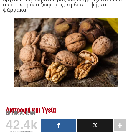
από τον τρόπο ζωής μας, τη διατροφή, τα
φάρμακα
Διατροφή και Υγεία
EDITORIAL TEAM
42.4k
Κοινοποιήσεις