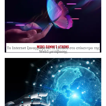
WEB3 SUMMIT ATHENS
Το Internet ξαναγράφεται. Η Ελλάδα στο επίκεντρο της
Web3 μετάβασης