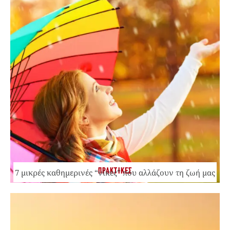
ΠΡΑΚΤΙΚΕΣ
7 μικρές καθημερινές “νίκες” που αλλάζουν τη ζωή μας