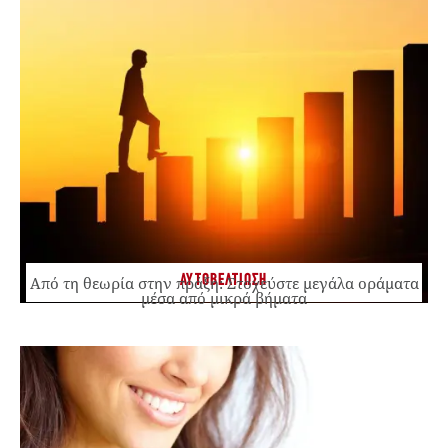
ΑΥΤΟΒΕΛΤΙΩΣΗ
Από τη θεωρία στην πράξη: Στοχεύστε μεγάλα οράματα
μέσα από μικρά βήματα