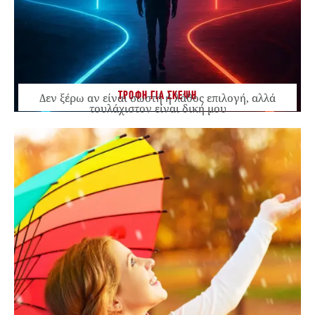
ΤΡΟΦΗ ΓΙΑ ΣΚΕΨΗ
Δεν ξέρω αν είναι σωστή ή λάθος επιλογή, αλλά
τουλάχιστον είναι δική μου