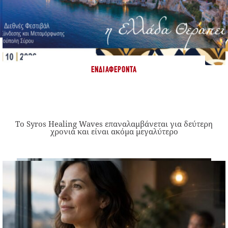
ΕΝΔΙΑΦΈΡΟΝΤΑ
Το Syros Healing Waves επαναλαμβάνεται για δεύτερη
χρονιά και είναι ακόμα μεγαλύτερο