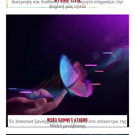
ΨΥΧΙΚΗ ΥΓΕΙΑ
Διατροφή και διάθεση: Πώς το φαγητό επηρεάζει την
ψυχική μας υγεία
WEB3 SUMMIT ATHENS
Το Internet ξαναγράφεται. Η Ελλάδα στο επίκεντρο της
Web3 μετάβασης