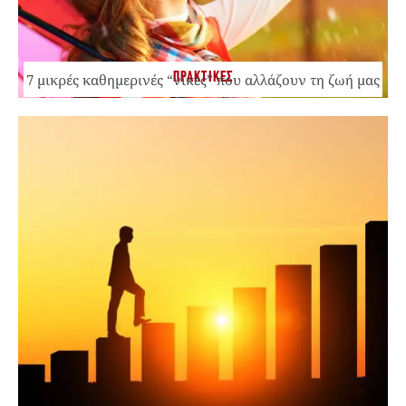
ΠΡΑΚΤΙΚΕΣ
7 μικρές καθημερινές “νίκες” που αλλάζουν τη ζωή μας