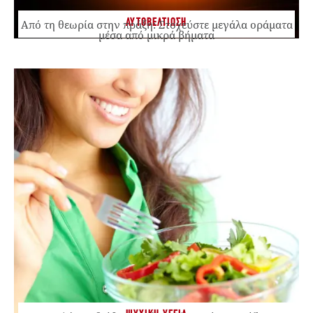
ΑΥΤΟΒΕΛΤΙΩΣΗ
Από τη θεωρία στην πράξη: Στοχεύστε μεγάλα οράματα
μέσα από μικρά βήματα