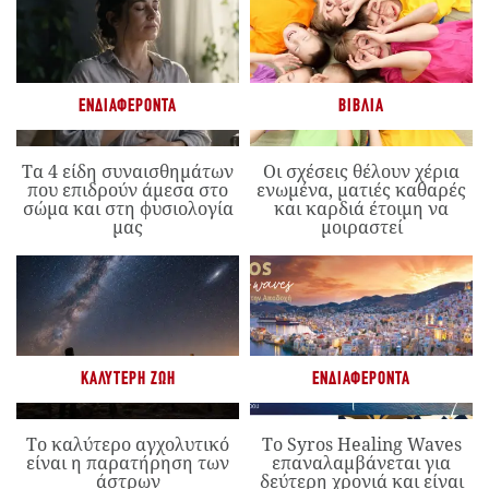
ΕΝΔΙΑΦΈΡΟΝΤΑ
ΒΙΒΛΊΑ
Τα 4 είδη συναισθημάτων
Οι σχέσεις θέλουν χέρια
που επιδρούν άμεσα στο
ενωμένα, ματιές καθαρές
σώμα και στη φυσιολογία
και καρδιά έτοιμη να
μας
μοιραστεί
ΚΑΛΎΤΕΡΗ ΖΩΉ
ΕΝΔΙΑΦΈΡΟΝΤΑ
Το καλύτερο αγχολυτικό
Το Syros Healing Waves
είναι η παρατήρηση των
επαναλαμβάνεται για
άστρων
δεύτερη χρονιά και είναι