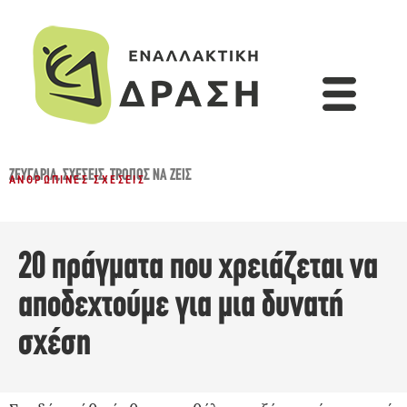
ΖΕΥΓΆΡΙΑ
,
ΣΧΈΣΕΙΣ
,
ΤΡΌΠΟΣ ΝΑ ΖΕΙΣ
ΑΝΘΡΏΠΙΝΕΣ ΣΧΈΣΕΙΣ
20 πράγματα που χρειάζεται να
αποδεχτούμε για μια δυνατή
σχέση