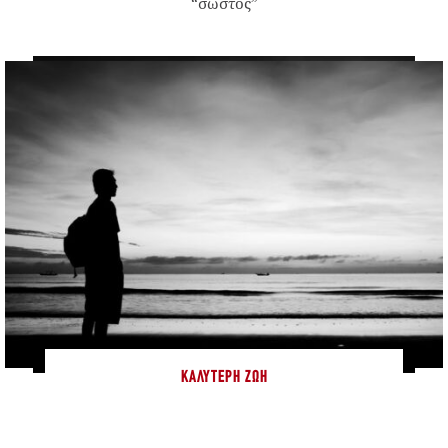
“σωστός”
ΚΑΛΎΤΕΡΗ ΖΩΉ