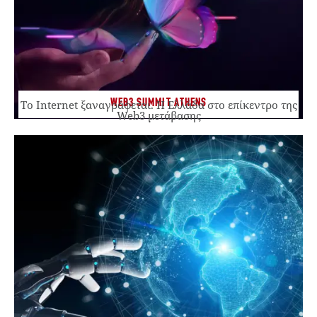
WEB3 SUMMIT ATHENS
Το Internet ξαναγράφεται. Η Ελλάδα στο επίκεντρο της
Web3 μετάβασης