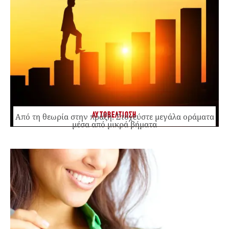
ΑΥΤΟΒΕΛΤΙΩΣΗ
Από τη θεωρία στην πράξη: Στοχεύστε μεγάλα οράματα
μέσα από μικρά βήματα