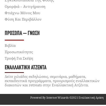
Εγκυκλοπαίδεια Της Φύσης
Ομορφιά – Αντιγήρανση
Φτιάχνω Μόνος Μου
Φύση Και Περιβάλλον
ΠΡΌΣΩΠΑ – ΓΝΏΣΗ
Βιβλία
Προσωπικότητες
Τροφή Για Σκέψη
ΕΝΑΛΛΑΚΤΙΚΉ ΑΤΖΈΝΤΑ
Δείτε χιλιάδες εκδηλώσεις, σεμινάρια, μαθήματα,
εκπαιδευτικά προγράμματα, προορισμούς εναλλακτικών
διακοπών και retreats στην Εναλλακτική Ατζέντα.
Powered By Internet Wizards ©2021 Εναλλακτική Δράση