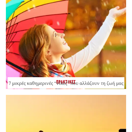
ΠΡΑΚΤΙΚΕΣ
7 μικρές καθημερινές “νίκες” που αλλάζουν τη ζωή μας