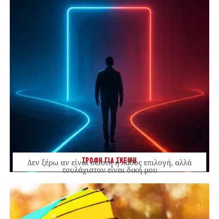
ΤΡΟΦΗ ΓΙΑ ΣΚΕΨΗ
Δεν ξέρω αν είναι σωστή ή λάθος επιλογή, αλλά
τουλάχιστον είναι δική μου