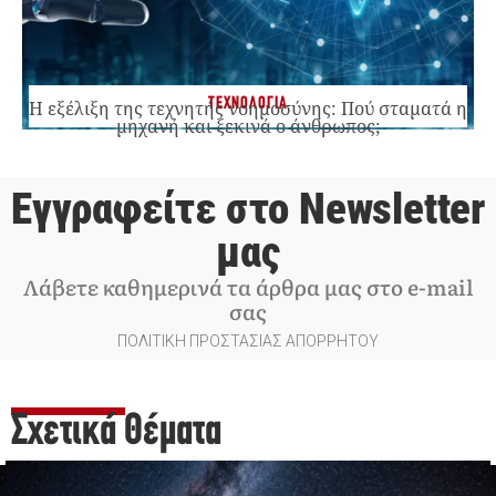
ΤΕΧΝΟΛΟΓΙΑ
Η εξέλιξη της τεχνητής νοημοσύνης: Πού σταματά η
μηχανή και ξεκινά ο άνθρωπος;
Εγγραφείτε στο Newsletter
μας
Λάβετε καθημερινά τα άρθρα μας στο e-mail
σας
ΠΟΛΙΤΙΚΗ ΠΡΟΣΤΑΣΙΑΣ ΑΠΟΡΡΗΤΟΥ
Σχετικά Θέματα