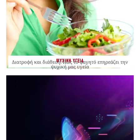
ΨΥΧΙΚΗ ΥΓΕΙΑ
Διατροφή και διάθεση: Πώς το φαγητό επηρεάζει την
ψυχική μας υγεία