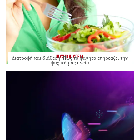
ΨΥΧΙΚΗ ΥΓΕΙΑ
Διατροφή και διάθεση: Πώς το φαγητό επηρεάζει την
ψυχική μας υγεία