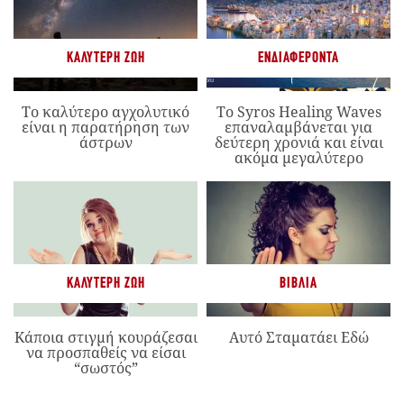
ΚΑΛΎΤΕΡΗ ΖΩΉ
ΕΝΔΙΑΦΈΡΟΝΤΑ
Το καλύτερο αγχολυτικό
Το Syros Healing Waves
είναι η παρατήρηση των
επαναλαμβάνεται για
άστρων
δεύτερη χρονιά και είναι
ακόμα μεγαλύτερο
ΚΑΛΎΤΕΡΗ ΖΩΉ
ΒΙΒΛΊΑ
Κάποια στιγμή κουράζεσαι
Αυτό Σταματάει Εδώ
να προσπαθείς να είσαι
“σωστός”