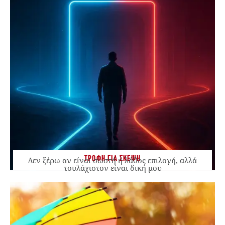
ΤΡΟΦΗ ΓΙΑ ΣΚΕΨΗ
Δεν ξέρω αν είναι σωστή ή λάθος επιλογή, αλλά
τουλάχιστον είναι δική μου