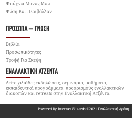
Φτιάχνω Μόνος Μου
Φύση Και Περιβάλλον
ΠΡΌΣΩΠΑ – ΓΝΏΣΗ
Βιβλία
Προσωπικότητες
Τροφή Για Σκέψη
ΕΝΑΛΛΑΚΤΙΚΉ ΑΤΖΈΝΤΑ
Δείτε χιλιάδες εκδηλώσεις, σεμινάρια, μαθήματα,
εκπαιδευτικά προγράμματα, προορισμούς εναλλακτικών
διακοπών και retreats στην Εναλλακτική Ατζέντα.
Powered By Internet Wizards ©2021 Εναλλακτική Δράση