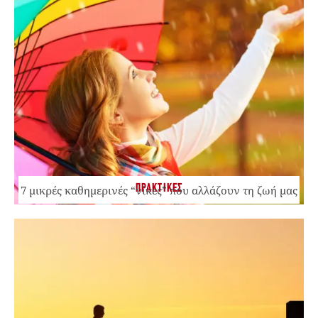
ΠΡΑΚΤΙΚΕΣ
7 μικρές καθημερινές “νίκες” που αλλάζουν τη ζωή μας