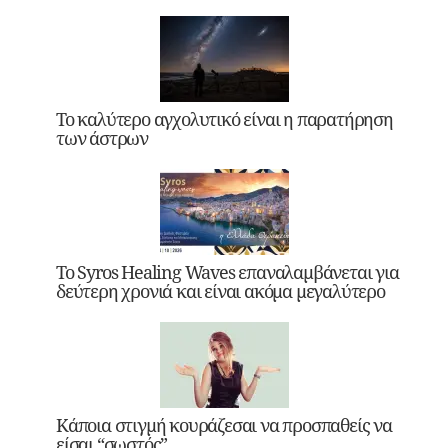
Το καλύτερο αγχολυτικό είναι η παρατήρηση
των άστρων
Το Syros Healing Waves επαναλαμβάνεται για
δεύτερη χρονιά και είναι ακόμα μεγαλύτερο
Κάποια στιγμή κουράζεσαι να προσπαθείς να
είσαι “σωστός”