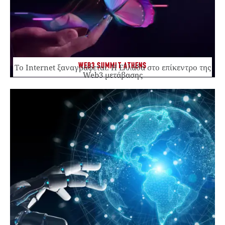
WEB3 SUMMIT ATHENS
Το Internet ξαναγράφεται. Η Ελλάδα στο επίκεντρο της
Web3 μετάβασης