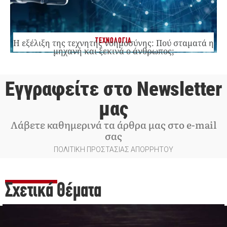
ΤΕΧΝΟΛΟΓΙΑ
Η εξέλιξη της τεχνητής νοημοσύνης: Πού σταματά η
μηχανή και ξεκινά ο άνθρωπος;
Εγγραφείτε στο Newsletter
μας
Λάβετε καθημερινά τα άρθρα μας στο e-mail
σας
ΠΟΛΙΤΙΚΗ ΠΡΟΣΤΑΣΙΑΣ ΑΠΟΡΡΗΤΟΥ
Σχετικά Θέματα