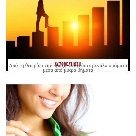
ΑΥΤΟΒΕΛΤΙΩΣΗ
Από τη θεωρία στην πράξη: Στοχεύστε μεγάλα οράματα
μέσα από μικρά βήματα