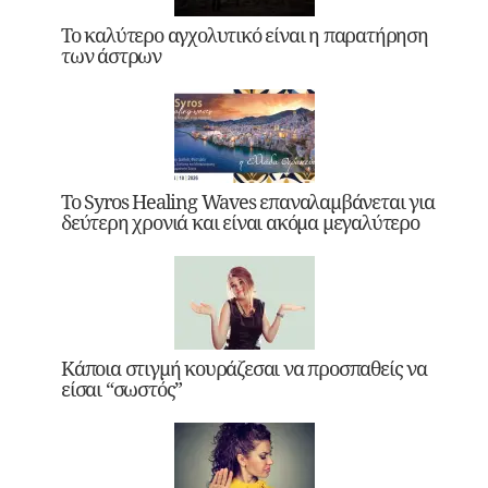
Το καλύτερο αγχολυτικό είναι η παρατήρηση
των άστρων
Το Syros Healing Waves επαναλαμβάνεται για
δεύτερη χρονιά και είναι ακόμα μεγαλύτερο
Κάποια στιγμή κουράζεσαι να προσπαθείς να
είσαι “σωστός”