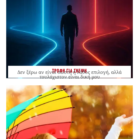
ΤΡΟΦΗ ΓΙΑ ΣΚΕΨΗ
Δεν ξέρω αν είναι σωστή ή λάθος επιλογή, αλλά
τουλάχιστον είναι δική μου