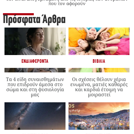
που τον αφορούν
Πρόσφατα Άρθρα
ΕΝΔΙΑΦΈΡΟΝΤΑ
ΒΙΒΛΊΑ
Τα 4 είδη συναισθημάτων
Οι σχέσεις θέλουν χέρια
που επιδρούν άμεσα στο
ενωμένα, ματιές καθαρές
σώμα και στη φυσιολογία
και καρδιά έτοιμη να
μας
μοιραστεί