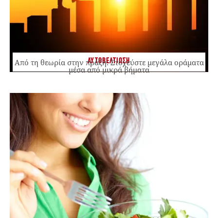
ΑΥΤΟΒΕΛΤΙΩΣΗ
Από τη θεωρία στην πράξη: Στοχεύστε μεγάλα οράματα
μέσα από μικρά βήματα