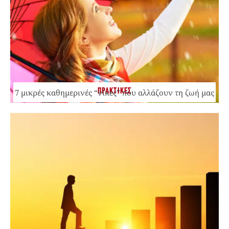
ΠΡΑΚΤΙΚΕΣ
7 μικρές καθημερινές “νίκες” που αλλάζουν τη ζωή μας