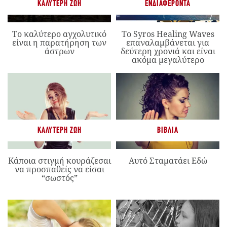
ΚΑΛΎΤΕΡΗ ΖΩΉ
ΕΝΔΙΑΦΈΡΟΝΤΑ
Το καλύτερο αγχολυτικό
Το Syros Healing Waves
είναι η παρατήρηση των
επαναλαμβάνεται για
άστρων
δεύτερη χρονιά και είναι
ακόμα μεγαλύτερο
ΚΑΛΎΤΕΡΗ ΖΩΉ
ΒΙΒΛΊΑ
Κάποια στιγμή κουράζεσαι
Αυτό Σταματάει Εδώ
να προσπαθείς να είσαι
“σωστός”