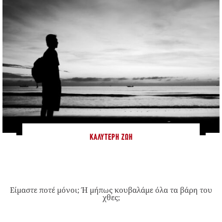
ΚΑΛΎΤΕΡΗ ΖΩΉ
Είμαστε ποτέ μόνοι; Ή μήπως κουβαλάμε όλα τα βάρη του
χθες;