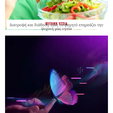
ΨΥΧΙΚΗ ΥΓΕΙΑ
Διατροφή και διάθεση: Πώς το φαγητό επηρεάζει την
ψυχική μας υγεία