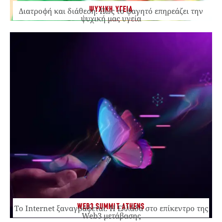
ΨΥΧΙΚΗ ΥΓΕΙΑ
Διατροφή και διάθεση: Πώς το φαγητό επηρεάζει την
ψυχική μας υγεία
WEB3 SUMMIT ATHENS
Το Internet ξαναγράφεται. Η Ελλάδα στο επίκεντρο της
Web3 μετάβασης