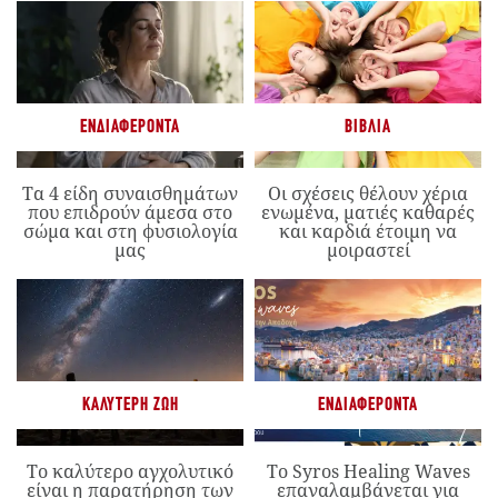
ΕΝΔΙΑΦΈΡΟΝΤΑ
ΒΙΒΛΊΑ
Τα 4 είδη συναισθημάτων
Οι σχέσεις θέλουν χέρια
που επιδρούν άμεσα στο
ενωμένα, ματιές καθαρές
σώμα και στη φυσιολογία
και καρδιά έτοιμη να
μας
μοιραστεί
ΚΑΛΎΤΕΡΗ ΖΩΉ
ΕΝΔΙΑΦΈΡΟΝΤΑ
Το καλύτερο αγχολυτικό
Το Syros Healing Waves
είναι η παρατήρηση των
επαναλαμβάνεται για