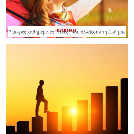
ΠΡΑΚΤΙΚΕΣ
7 μικρές καθημερινές “νίκες” που αλλάζουν τη ζωή μας