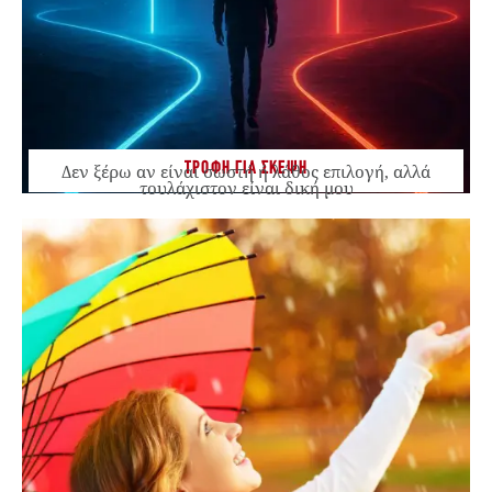
ΤΡΟΦΗ ΓΙΑ ΣΚΕΨΗ
Δεν ξέρω αν είναι σωστή ή λάθος επιλογή, αλλά
τουλάχιστον είναι δική μου