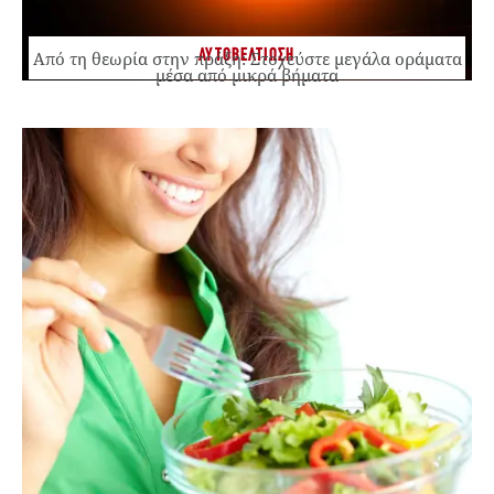
ΑΥΤΟΒΕΛΤΙΩΣΗ
Από τη θεωρία στην πράξη: Στοχεύστε μεγάλα οράματα
μέσα από μικρά βήματα