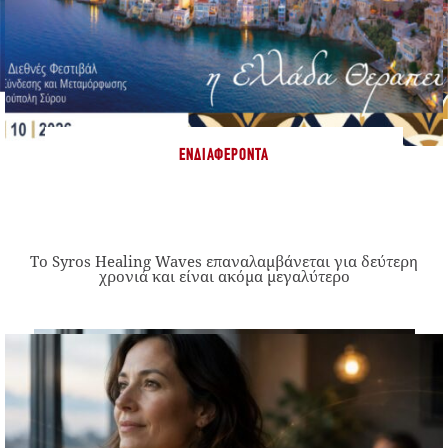
ΕΝΔΙΑΦΈΡΟΝΤΑ
Το Syros Healing Waves επαναλαμβάνεται για δεύτερη
χρονιά και είναι ακόμα μεγαλύτερο