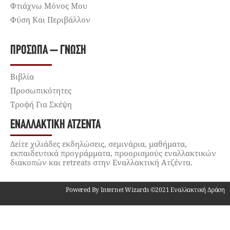
Φτιάχνω Μόνος Μου
Φύση Και Περιβάλλον
ΠΡΌΣΩΠΑ – ΓΝΏΣΗ
Βιβλία
Προσωπικότητες
Τροφή Για Σκέψη
ΕΝΑΛΛΑΚΤΙΚΉ ΑΤΖΈΝΤΑ
Δείτε χιλιάδες εκδηλώσεις, σεμινάρια, μαθήματα,
εκπαιδευτικά προγράμματα, προορισμούς εναλλακτικών
διακοπών και retreats στην Εναλλακτική Ατζέντα.
Powered By Internet Wizards ©2021 Εναλλακτική Δράση