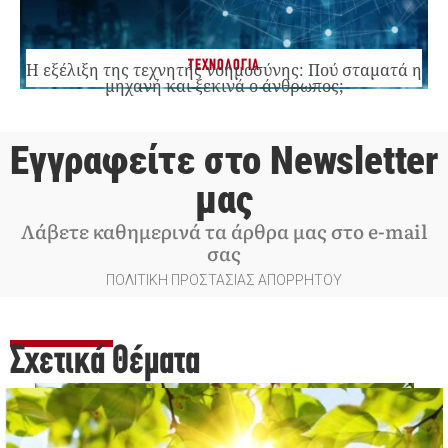
ΤΕΧΝΟΛΟΓΙΑ
Η εξέλιξη της τεχνητής νοημοσύνης: Πού σταματά η
μηχανή και ξεκινά ο άνθρωπος;
Εγγραφείτε στο Newsletter
μας
Λάβετε καθημερινά τα άρθρα μας στο e-mail
σας
ΠΟΛΙΤΙΚΗ ΠΡΟΣΤΑΣΙΑΣ ΑΠΟΡΡΗΤΟΥ
Σχετικά Θέματα