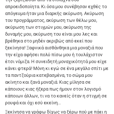
απροειδοποίητα. Κι όσα μου συνέβησαν εχθές το
απόγευμα ήταν μια διαρκής ακύρωση. Ακύρωση
του προγράμματος, ακύρωση των θέλω μου,
ακύρωση των στιγμών μου, ακύρωση της
δυναμής μου, ακύρωση του είναι μου λες και
βρέθηκα στο μηδέν ακριβώς από εκεί που
ξεκίνησα! Ξαφνικά αισθάνθηκα μια μοναξιά που
την είχα αφήσει πολύ πίσω μου ή τουλάχιστον
έτσι νόμιζα. Η συνειδητή μοναχικότητά μου είχε
κάνει φτερά! Μόνη κι εγώ σε ένα μεγάλο σπίτι με
τα παντζούρια κατεβασμένα, το σώμα μου
ακίνητο και ξανά μοναξιά. Κιας μίλησα σε
κάποιους κιας ήξερα πως ήμουν στον λογισμό
κάποιων άλλων, τι να το κανείς όταν η στιγμή σε
ρουφά και όχι εσύ εκείνη…
Ξεκίνησα να γράφω δίχως να ξέρω πού με πάει η