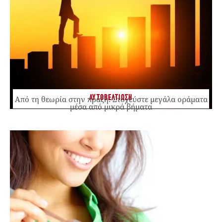
ΑΥΤΟΒΕΛΤΙΩΣΗ
Από τη θεωρία στην πράξη: Στοχεύστε μεγάλα οράματα
μέσα από μικρά βήματα