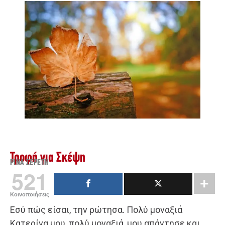
Τροφή για Σκέψη
ΡΊΝΑ ΣΕΡΈΤΗ
521
Κοινοποιήσεις
Εσύ πώς είσαι, την ρώτησα. Πολύ μοναξιά
Κατερίνα μου, πολύ μοναξιά, μου απάντησε και