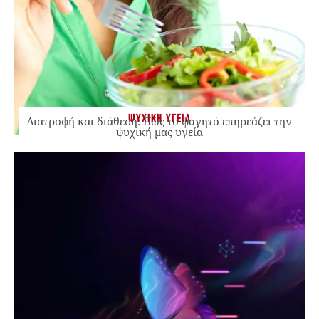
ΨΥΧΙΚΗ ΥΓΕΙΑ
Διατροφή και διάθεση: Πώς το φαγητό επηρεάζει την
ψυχική μας υγεία