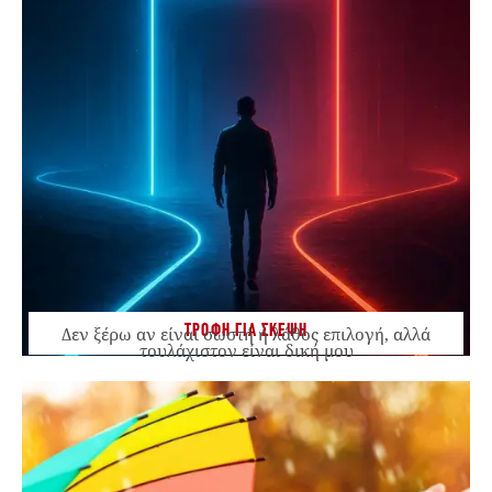
ΤΡΟΦΗ ΓΙΑ ΣΚΕΨΗ
Δεν ξέρω αν είναι σωστή ή λάθος επιλογή, αλλά
τουλάχιστον είναι δική μου