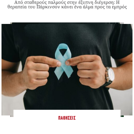
Από σταθερούς παλμούς στην έξυπνη διέγερση: Η
θεραπεία του Πάρκινσον κάνει ένα άλμα προς τα εμπρός
ΠΑΘΉΣΕΙΣ