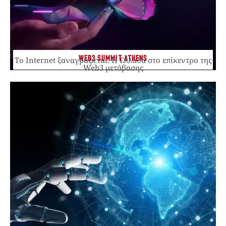
WEB3 SUMMIT ATHENS
Το Internet ξαναγράφεται. Η Ελλάδα στο επίκεντρο της
Web3 μετάβασης