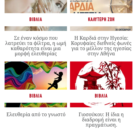
ΒΙΒΛΊΑ
ΚΑΛΎΤΕΡΗ ΖΩΉ
Σε έναν κόσμο που
Η Καρδιά στην Ηγεσία:
λατρεύει τα φίλτρα, η ωμή
Κορυφαίες διεθνείς φωνές
καθαρότητα είναι μια
για το μέλλον της ηγεσίας
μορφή ελευθερίας
στην Αθήνα
ΒΙΒΛΊΑ
ΒΙΒΛΊΑ
Ελευθερία από το γνωστό
Γιοσούκου: Η ίδια η
διαδρομή είναι η
πραγμάτωση.