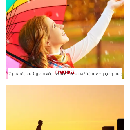
ΠΡΑΚΤΙΚΕΣ
7 μικρές καθημερινές “νίκες” που αλλάζουν τη ζωή μας