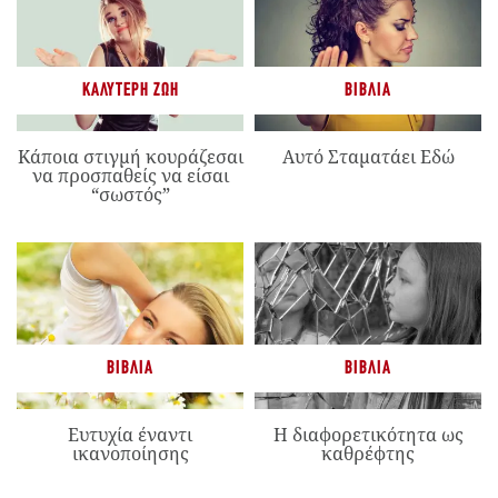
ΚΑΛΎΤΕΡΗ ΖΩΉ
ΒΙΒΛΊΑ
Κάποια στιγμή κουράζεσαι
Αυτό Σταματάει Εδώ
να προσπαθείς να είσαι
“σωστός”
ΒΙΒΛΊΑ
ΒΙΒΛΊΑ
Ευτυχία έναντι
Η διαφορετικότητα ως
ικανοποίησης
καθρέφτης