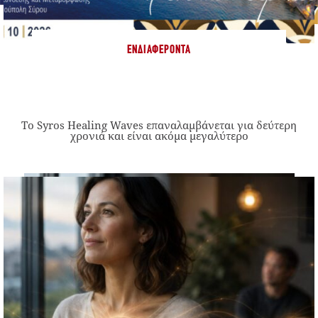
ΕΝΔΙΑΦΈΡΟΝΤΑ
Το Syros Healing Waves επαναλαμβάνεται για δεύτερη
χρονιά και είναι ακόμα μεγαλύτερο