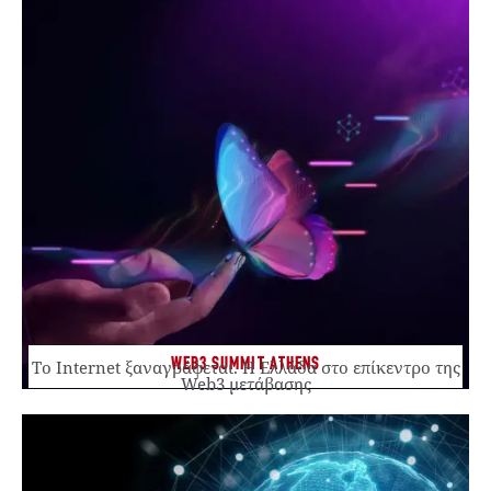
WEB3 SUMMIT ATHENS
Το Internet ξαναγράφεται. Η Ελλάδα στο επίκεντρο της
Web3 μετάβασης