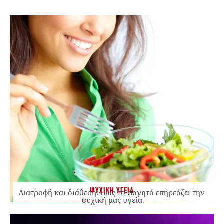
ΨΥΧΙΚΗ ΥΓΕΙΑ
Διατροφή και διάθεση: Πώς το φαγητό επηρεάζει την
ψυχική μας υγεία