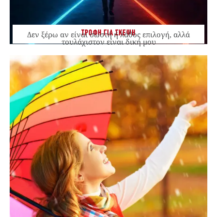
ΤΡΟΦΗ ΓΙΑ ΣΚΕΨΗ
Δεν ξέρω αν είναι σωστή ή λάθος επιλογή, αλλά
τουλάχιστον είναι δική μου