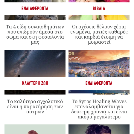
ΕΝΔΙΑΦΈΡΟΝΤΑ
ΒΙΒΛΊΑ
Τα 4 είδη συναισθημάτων
Οι σχέσεις θέλουν χέρια
που επιδρούν άμεσα στο
ενωμένα, ματιές καθαρές
σώμα και στη φυσιολογία
και καρδιά έτοιμη να
μας
μοιραστεί
ΚΑΛΎΤΕΡΗ ΖΩΉ
ΕΝΔΙΑΦΈΡΟΝΤΑ
Το καλύτερο αγχολυτικό
Το Syros Healing Waves
είναι η παρατήρηση των
επαναλαμβάνεται για
άστρων
δεύτερη χρονιά και είναι
ακόμα μεγαλύτερο