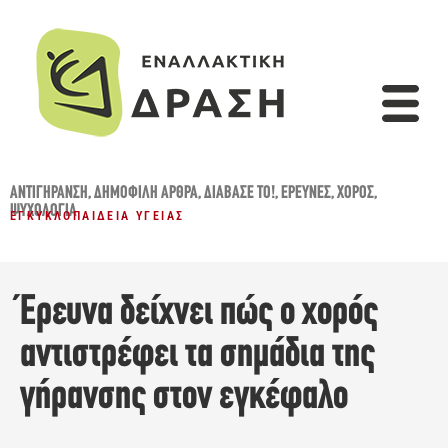
ΑΝΤΙΓΉΡΑΝΣΗ
,
ΔΗΜΟΦΙΛΉ ΆΡΘΡΑ
,
ΔΙΆΒΑΣΈ ΤΟ!
,
ΈΡΕΥΝΕΣ
,
ΧΟΡΌΣ
,
ΨΥΧΟΛΟΓΊΑ
ΕΓΚΥΚΛΟΠΑΊΔΕΙΑ ΥΓΕΊΑΣ
Έρευνα δείχνει πώς ο χορός
αντιστρέφει τα σημάδια της
γήρανσης στον εγκέφαλο