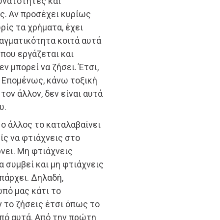
δυνατότητες και
ας. Αν προσέχει κυρίως
ρίς τα χρήματα, έχει
ραγματικότητα κοιτά αυτά
που εργάζεται και
εν μπορεί να ζήσει. Έτσι,
ι. Επομένως, κάνω τοξική
τον άλλον, δεν είναι αυτά
υ.
 ο άλλος το καταλαβαίνει
είς να φτιάχνεις στο
ρνει. Μη φτιάχνεις
α συμβεί και μη φτιάχνεις
πάρχει. Δηλαδή,
ωπό μας κάτι το
ν το ζήσεις έτσι όπως το
από αυτά. Από την πρώτη