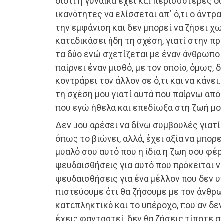
διότι η γυναίκα έχει και περισσότερες 
ικανότητες να ελίσσεται απ΄ ό,τι ο άντρ
την εμφάνιση και δεν μπορεί να ζήσει χω
καταδικάσει ήδη τη σχέση, γιατί στην π
τα δύο ενώ σχετίζεται με έναν άνθρωπο 
παίρνει έναν μισθό, με τον οποίο, όμως, δ
κοντράρει τον άλλον σε ό,τι και να κάνε
τη σχέση μου γιατί αυτά που παίρνω από 
που εγώ ήθελα και επεδίωξα στη ζωή μο
Δεν μου αρέσει να δίνω συμβουλές γιατί
όπως το βιώνει, αλλά, έχει αξία να μπορ
μυαλό σου αυτό που η ίδια η ζωή σου φέ
ψευδαισθήσεις για αυτό που πρόκειται ν
ψευδαισθήσεις για ένα μέλλον που δεν υ
πιστεύουμε ότι θα ζήσουμε με τον άνθρ
καταπληκτικό και το υπέροχο, που αν δε
έχεις φανταστεί, δεν θα ζήσεις τίποτε 