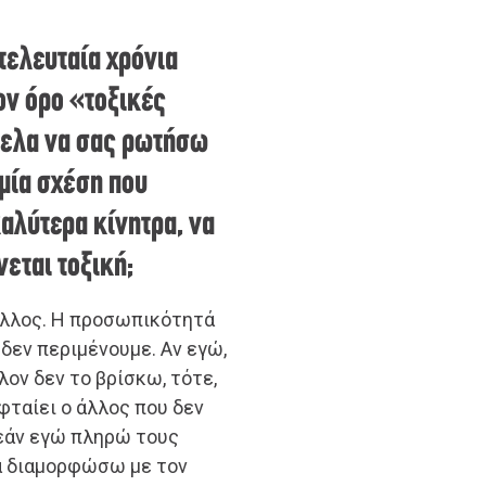
 τελευταία χρόνια
ον όρο «τοξικές
θελα να σας ρωτήσω
 μία σχέση που
καλύτερα κίνητρα, να
νεται τοξική;
ο άλλος. Η προσωπικότητά
 δεν περιμένουμε. Αν εγώ,
λον δεν το βρίσκω, τότε,
φταίει ο άλλος που δεν
 εάν εγώ πληρώ τους
να διαμορφώσω με τον